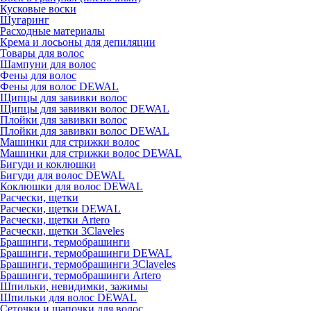
Кусковые воски
Шугаринг
Расходные материалы
Крема и лосьоны для депиляции
Товары для волос
Шампуни для волос
Фены для волос
Фены для волос DEWAL
Щипцы для завивки волос
Щипцы для завивки волос DEWAL
Плойки для завивки волос
Плойки для завивки волос DEWAL
Машинки для стрижки волос
Машинки для стрижки волос DEWAL
Бигуди и коклюшки
Бигуди для волос DEWAL
Коклюшки для волос DEWAL
Расчески, щетки
Расчески, щетки DEWAL
Расчески, щетки Artero
Расчески, щетки 3Claveles
Брашинги, термобрашинги
Брашинги, термобрашинги DEWAL
Брашинги, термобрашинги 3Claveles
Брашинги, термобрашинги Artero
Шпильки, невидимки, зажимы
Шпильки для волос DEWAL
Сеточки и шапочки для волос