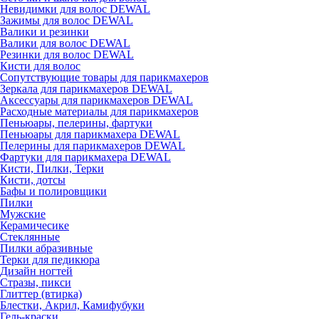
Невидимки для волос DEWAL
Зажимы для волос DEWAL
Валики и резинки
Валики для волос DEWAL
Резинки для волос DEWAL
Кисти для волос
Сопутствующие товары для парикмахеров
Зеркала для парикмахеров DEWAL
Аксессуары для парикмахеров DEWAL
Расходные материалы для парикмахеров
Пеньюары, пелерины, фартуки
Пеньюары для парикмахера DEWAL
Пелерины для парикмахеров DEWAL
Фартуки для парикмахера DEWAL
Кисти, Пилки, Терки
Кисти, дотсы
Бафы и полировщики
Пилки
Мужские
Керамичесике
Стеклянные
Пилки абразивные
Терки для педикюра
Дизайн ногтей
Стразы, пикси
Глиттер (втирка)
Блестки, Акрил, Камифубуки
Гель-краски