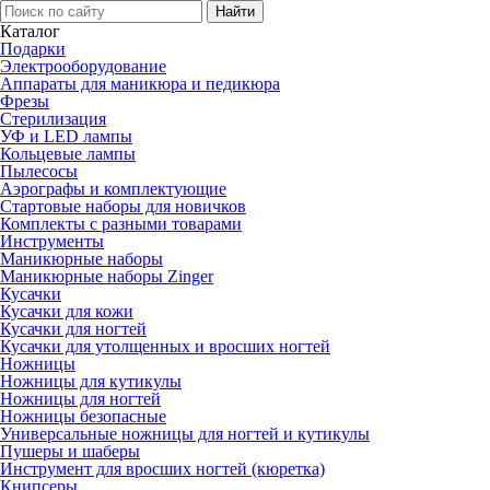
Каталог
Подарки
Электро­оборудование
Аппараты для маникюра и педикюра
Фрезы
Стерилизация
УФ и LED лампы
Кольцевые лампы
Пылесосы
Аэрографы и комплектующие
Стартовые наборы для новичков
Комплекты с разными товарами
Инструменты
Маникюрные наборы
Маникюрные наборы Zinger
Кусачки
Кусачки для кожи
Кусачки для ногтей
Кусачки для утолщенных и вросших ногтей
Ножницы
Ножницы для кутикулы
Ножницы для ногтей
Ножницы безопасные
Универсальные ножницы для ногтей и кутикулы
Пушеры и шаберы
Инструмент для вросших ногтей (кюретка)
Книпсеры