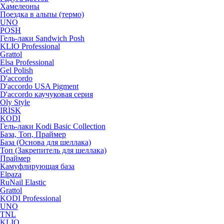
Хамелеоны
Поездка в альпы (термо)
UNO
POSH
Гель-лаки Sandwich Posh
KLIO Professional
Grattol
Elsa Professional
Gel Polish
D'accordo
D'accordo USA Pigment
D'accordo каучуковая серия
Oly Style
IRISK
KODI
Гель-лаки Kodi Basic Collection
База, Топ, Праймер
База (Основа для шеллака)
Топ (Закрепитель для шеллака)
Праймер
Камуфлирующая база
Elpaza
RuNail Elastic
Grattol
KODI Professional
UNO
TNL
KLIO