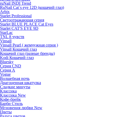
ruNail INDI Trend
RuNail Cat`s eye 12D (кошачий глаз)
Arbix
Starlet Professional
Светоотражающая серия
Starlet BLUE PLACE Cat Eyes
Starlet CAT'S EYE 9D
StarLac
TNL 8 чувств
Vinsall
Vinsall Pearl ( жемчужная серия )
Vinsall Кошачий глаз
Кошачий глаз (разные бренды)
Kodi Кошачий глаз
Bluesky
Серия CND
Серия А
Vogue
Волшебная ночь
Драгоценная шкатулка
Сладкие минуты
Классика
Классика New
Кофе-брейк
Барби Стиль
Мгновения любви New
Цветы
Радуга цветов