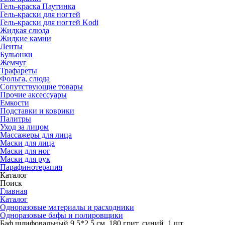
Гель-краска Паутинка
Гель-краски для ногтей
Гель-краски для ногтей Kodi
Жидкая слюда
Жидкие камни
Ленты
Бульонки
Жемчуг
Трафареты
Фольга, слюда
Сопутствующие товары
Прочие аксессуары
Емкости
Подставки и коврики
Палитры
Уход за лицом
Массажеры для лица
Маски для лица
Маски для ног
Маски для рук
Парафино­терапия
Каталог
Поиск
Главная
Каталог
Одноразовые материалы и расходники
Одноразовые бафы и полировщики
Баф шлифовальный 9,5*2,5 см, 180 грит, синий, 1 шт.