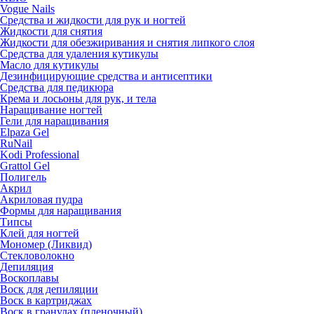
Vogue Nails
Средства и жидкости для рук и ногтей
Жидкости для снятия
Жидкости для обезжиривания и снятия липкого слоя
Средства для удаления кутикулы
Масло для кутикулы
Дезинфицирующие средства и антисептики
Средства для педикюра
Крема и лосьоны для рук, и тела
Наращивание ногтей
Гели для наращивания
Elpaza Gel
RuNail
Kodi Professional
Grattol Gel
Полигель
Акрил
Акриловая пудра
Формы для наращивания
Типсы
Клей для ногтей
Мономер (Ликвид)
Стекловолокно
Депиляция
Воскоплавы
Воск для депиляции
Воск в картриджах
Воск в гранулах (пленочный)