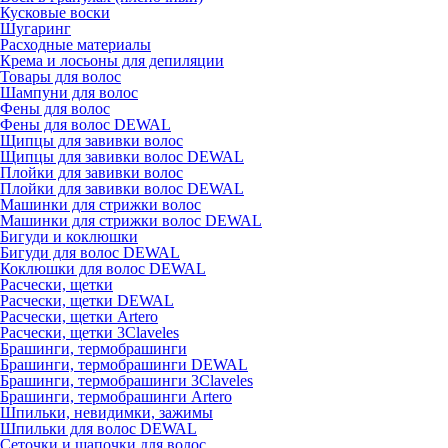
Кусковые воски
Шугаринг
Расходные материалы
Крема и лосьоны для депиляции
Товары для волос
Шампуни для волос
Фены для волос
Фены для волос DEWAL
Щипцы для завивки волос
Щипцы для завивки волос DEWAL
Плойки для завивки волос
Плойки для завивки волос DEWAL
Машинки для стрижки волос
Машинки для стрижки волос DEWAL
Бигуди и коклюшки
Бигуди для волос DEWAL
Коклюшки для волос DEWAL
Расчески, щетки
Расчески, щетки DEWAL
Расчески, щетки Artero
Расчески, щетки 3Claveles
Брашинги, термобрашинги
Брашинги, термобрашинги DEWAL
Брашинги, термобрашинги 3Claveles
Брашинги, термобрашинги Artero
Шпильки, невидимки, зажимы
Шпильки для волос DEWAL
Сеточки и шапочки для волос