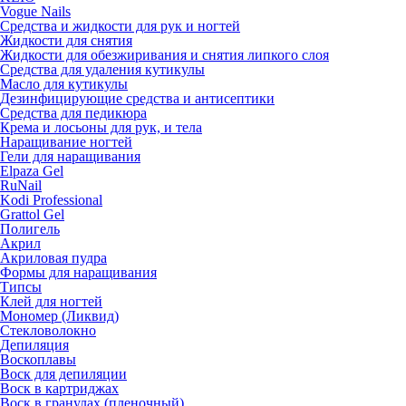
Vogue Nails
Средства и жидкости для рук и ногтей
Жидкости для снятия
Жидкости для обезжиривания и снятия липкого слоя
Средства для удаления кутикулы
Масло для кутикулы
Дезинфицирующие средства и антисептики
Средства для педикюра
Крема и лосьоны для рук, и тела
Наращивание ногтей
Гели для наращивания
Elpaza Gel
RuNail
Kodi Professional
Grattol Gel
Полигель
Акрил
Акриловая пудра
Формы для наращивания
Типсы
Клей для ногтей
Мономер (Ликвид)
Стекловолокно
Депиляция
Воскоплавы
Воск для депиляции
Воск в картриджах
Воск в гранулах (пленочный)