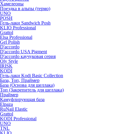
Хамелеоны
Поездка в альпы (термо)
UNO
POSH
Гель-лаки Sandwich Posh
KLIO Professional
Grattol
Elsa Professional
Gel Polish
D'accordo
D'accordo USA Pigment
D'accordo каучуковая серия
Oly Style
IRISK
KODI
Гель-лаки Kodi Basic Collection
База, Топ, Праймер
База (Основа для шеллака)
Топ (Закрепитель для шеллака)
Праймер
Камуфлирующая база
Elpaza
RuNail Elastic
Grattol
KODI Professional
UNO
TNL
KLIO