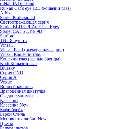
ruNail INDI Trend
RuNail Cat`s eye 12D (кошачий глаз)
Arbix
Starlet Professional
Светоотражающая серия
Starlet BLUE PLACE Cat Eyes
Starlet CAT'S EYE 9D
StarLac
TNL 8 чувств
Vinsall
Vinsall Pearl ( жемчужная серия )
Vinsall Кошачий глаз
Кошачий глаз (разные бренды)
Kodi Кошачий глаз
Bluesky
Серия CND
Серия А
Vogue
Волшебная ночь
Драгоценная шкатулка
Сладкие минуты
Классика
Классика New
Кофе-брейк
Барби Стиль
Мгновения любви New
Цветы
Радуга цветов