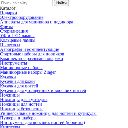
Каталог
Подарки
Электро­оборудование
Аппараты для маникюра и педикюра
Фрезы
Стерилизация
УФ и LED лампы
Кольцевые лампы
Пылесосы
Аэрографы и комплектующие
Стартовые наборы для новичков
Комплекты с разными товарами
Инструменты
Маникюрные наборы
Маникюрные наборы Zinger
Кусачки
Кусачки для кожи
Кусачки для ногтей
Кусачки для утолщенных и вросших ногтей
Ножницы
Ножницы для кутикулы
Ножницы для ногтей
Ножницы безопасные
Универсальные ножницы для ногтей и кутикулы
Пушеры и шаберы
Инструмент для вросших ногтей (кюретка)
Книпсеры