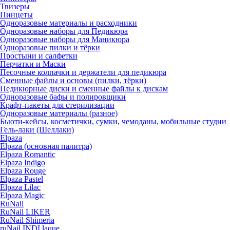
Твизеры
Пинцеты
Одноразовые материалы и расходники
Одноразовые наборы для Педикюра
Одноразовые наборы для Маникюра
Одноразовые пилки и тёрки
Простыни и салфетки
Перчатки и Маски
Песочные колпачки и держатели для педикюра
Cменные файлы и основы (пилки, тёрки)
Педикюрные диски и сменные файлы к дискам
Одноразовые бафы и полировщики
Крафт-пакеты для стерилизации
Одноразовые материалы (разное)
Бьюти-кейсы, косметички, сумки, чемоданы, мобильные студии
Гель-лаки (Шеллаки)
Elpaza
Elpaza (основная палитра)
Elpaza Romantic
Elpaza Indigo
Elpaza Rouge
Elpaza Pastel
Elpaza Lilac
Elpaza Magic
RuNail
RuNail LIKER
RuNail Shimeria
ruNail INDI laque