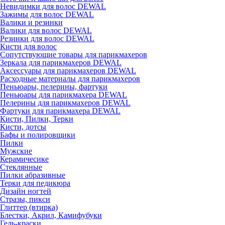
Невидимки для волос DEWAL
Зажимы для волос DEWAL
Валики и резинки
Валики для волос DEWAL
Резинки для волос DEWAL
Кисти для волос
Сопутствующие товары для парикмахеров
Зеркала для парикмахеров DEWAL
Аксессуары для парикмахеров DEWAL
Расходные материалы для парикмахеров
Пеньюары, пелерины, фартуки
Пеньюары для парикмахера DEWAL
Пелерины для парикмахеров DEWAL
Фартуки для парикмахера DEWAL
Кисти, Пилки, Терки
Кисти, дотсы
Бафы и полировщики
Пилки
Мужские
Керамичесике
Стеклянные
Пилки абразивные
Терки для педикюра
Дизайн ногтей
Стразы, пикси
Глиттер (втирка)
Блестки, Акрил, Камифубуки
Гель-краски