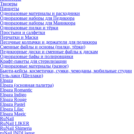
Твизеры
Пинцеты
Одноразовые материалы и расходники
Одноразовые наборы для Педикюра
Одноразовые наборы для Маникюра
Одноразовые пилки и тёрки
Простыни и салфетки
Перчатки и Маски
Песочные колпачки и держатели для педикюра
Cменные файлы и основы (пилки, тёрки)
Педикюрные диски и сменные файлы к дискам
Одноразовые бафы и полировщики
Крафт-пакеты для стерилизации
Одноразовые материалы (разное)
Бьюти-кейсы, косметички, сумки, чемоданы, мобильные студии
Гель-лаки (Шеллаки)
Elpaza
Elpaza (основная палитра)
Elpaza Romantic
Elpaza Indigo
Elpaza Rouge
Elpaza Pastel
Elpaza Lilac
Elpaza Magic
RuNail
RuNail LIKER
RuNail Shimeria
ruNail INDI laque