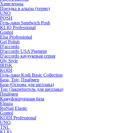
Хамелеоны
Поездка в альпы (термо)
UNO
POSH
Гель-лаки Sandwich Posh
KLIO Professional
Grattol
Elsa Professional
Gel Polish
D'accordo
D'accordo USA Pigment
D'accordo каучуковая серия
Oly Style
IRISK
KODI
Гель-лаки Kodi Basic Collection
База, Топ, Праймер
База (Основа для шеллака)
Топ (Закрепитель для шеллака)
Праймер
Камуфлирующая база
Elpaza
RuNail Elastic
Grattol
KODI Professional
UNO
TNL
KLIO