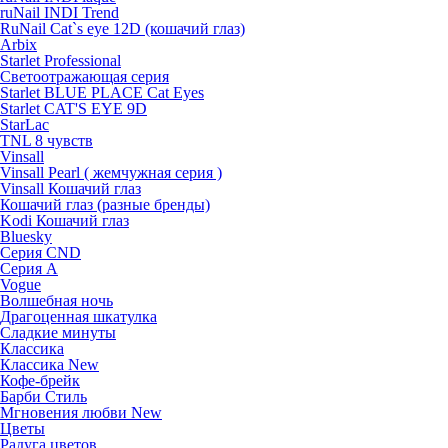
ruNail INDI Trend
RuNail Cat`s eye 12D (кошачий глаз)
Arbix
Starlet Professional
Светоотражающая серия
Starlet BLUE PLACE Cat Eyes
Starlet CAT'S EYE 9D
StarLac
TNL 8 чувств
Vinsall
Vinsall Pearl ( жемчужная серия )
Vinsall Кошачий глаз
Кошачий глаз (разные бренды)
Kodi Кошачий глаз
Bluesky
Серия CND
Серия А
Vogue
Волшебная ночь
Драгоценная шкатулка
Сладкие минуты
Классика
Классика New
Кофе-брейк
Барби Стиль
Мгновения любви New
Цветы
Радуга цветов