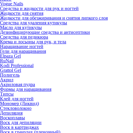
Vogue Nails
Средства и жидкости для рук и ногтей
Жидкости для снятия
Жидкости для обезжиривания и снятия липкого слоя
Средства для удаления кутикулы
Масло для кутикулы
Дезинфицирующие средства и антисептики
Средства для педикюра
Крема и лосьоны для рук, и тела
Наращивание ногтей
Гели для наращивания
Elpaza Gel
RuNail
Kodi Professional
Grattol Gel
Полигель
Акрил
Акриловая пудра
Формы для наращивания
Типсы
Клей для ногтей
Мономер (Ликвид)
Стекловолокно
Депиляция
Воскоплавы
Воск для депиляции
Воск в картриджах
Воск в гранулах (пленочный)