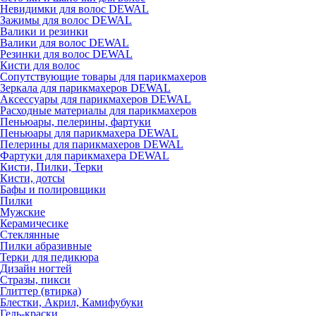
Невидимки для волос DEWAL
Зажимы для волос DEWAL
Валики и резинки
Валики для волос DEWAL
Резинки для волос DEWAL
Кисти для волос
Сопутствующие товары для парикмахеров
Зеркала для парикмахеров DEWAL
Аксессуары для парикмахеров DEWAL
Расходные материалы для парикмахеров
Пеньюары, пелерины, фартуки
Пеньюары для парикмахера DEWAL
Пелерины для парикмахеров DEWAL
Фартуки для парикмахера DEWAL
Кисти, Пилки, Терки
Кисти, дотсы
Бафы и полировщики
Пилки
Мужские
Керамичесике
Стеклянные
Пилки абразивные
Терки для педикюра
Дизайн ногтей
Стразы, пикси
Глиттер (втирка)
Блестки, Акрил, Камифубуки
Гель-краски