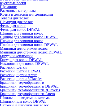
Кусковые воски
Шугаринг
Расходные материалы
Крема и лосьоны для депиляции
Товары для волос
Шампуни для волос
Фены для волос
Фены для волос DEWAL
Щипцы для завивки волос
Щипцы для завивки волос DEWAL
Плойки для завивки волос
Плойки для завивки волос DEWAL
Машинки для стрижки волос
Машинки для стрижки волос DEWAL
Бигуди и коклюшки
Бигуди для волос DEWAL
Коклюшки для волос DEWAL
Расчески, щетки
Расчески, щетки DEWAL
Расчески, щетки Artero
Расчески, щетки 3Claveles
Брашинги, термобрашинги
Брашинги, термобрашинги DEWAL
Брашинги, термобрашинги 3Claveles
Брашинги, термобрашинги Artero
Шпильки, невидимки, зажимы
Шпильки для волос DEWAL
Сеточки и шапочки для волос