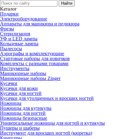
Каталог
Подарки
Электро­оборудование
Аппараты для маникюра и педикюра
Фрезы
Стерилизация
УФ и LED лампы
Кольцевые лампы
Пылесосы
Аэрографы и комплектующие
Стартовые наборы для новичков
Комплекты с разными товарами
Инструменты
Маникюрные наборы
Маникюрные наборы Zinger
Кусачки
Кусачки для кожи
Кусачки для ногтей
Кусачки для утолщенных и вросших ногтей
Ножницы
Ножницы для кутикулы
Ножницы для ногтей
Ножницы безопасные
Универсальные ножницы для ногтей и кутикулы
Пушеры и шаберы
Инструмент для вросших ногтей (кюретка)
Книпсеры