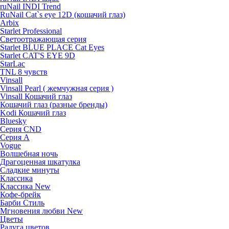
ruNail INDI Trend
RuNail Cat`s eye 12D (кошачий глаз)
Arbix
Starlet Professional
Светоотражающая серия
Starlet BLUE PLACE Cat Eyes
Starlet CAT'S EYE 9D
StarLac
TNL 8 чувств
Vinsall
Vinsall Pearl ( жемчужная серия )
Vinsall Кошачий глаз
Кошачий глаз (разные бренды)
Kodi Кошачий глаз
Bluesky
Серия CND
Серия А
Vogue
Волшебная ночь
Драгоценная шкатулка
Сладкие минуты
Классика
Классика New
Кофе-брейк
Барби Стиль
Мгновения любви New
Цветы
Радуга цветов