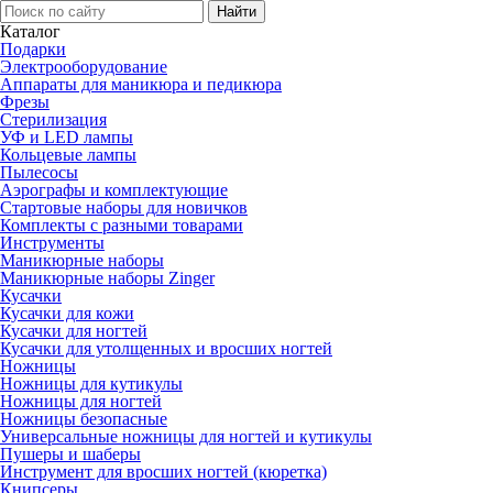
Каталог
Подарки
Электро­оборудование
Аппараты для маникюра и педикюра
Фрезы
Стерилизация
УФ и LED лампы
Кольцевые лампы
Пылесосы
Аэрографы и комплектующие
Стартовые наборы для новичков
Комплекты с разными товарами
Инструменты
Маникюрные наборы
Маникюрные наборы Zinger
Кусачки
Кусачки для кожи
Кусачки для ногтей
Кусачки для утолщенных и вросших ногтей
Ножницы
Ножницы для кутикулы
Ножницы для ногтей
Ножницы безопасные
Универсальные ножницы для ногтей и кутикулы
Пушеры и шаберы
Инструмент для вросших ногтей (кюретка)
Книпсеры