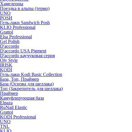
Хамелеоны
Поездка в альпы (термо)
UNO
POSH
Гель-лаки Sandwich Posh
KLIO Professional
Grattol
Elsa Professional
Gel Polish
D'accordo
D'accordo USA Pigment
D'accordo каучуковая серия
Oly Style
IRISK
KODI
Гель-лаки Kodi Basic Collection
База, Топ, Праймер
База (Основа для шеллака)
Топ (Закрепитель для шеллака)
Праймер
Камуфлирующая база
Elpaza
RuNail Elastic
Grattol
KODI Professional
UNO
TNL
KLIO