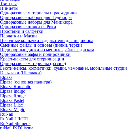
Твизеры
Пинцеты
Одноразовые материалы и расходники
Одноразовые наборы для Педикюра
Одноразовые наборы для Маникюра
Одноразовые пилки и тёрки
Простыни и салфетки
Перчатки и Маски
Песочные колпачки и держатели для педикюра
Cменные файлы и основы (пилки, тёрки)
Педикюрные диски и сменные файлы к дискам
Одноразовые бафы и полировщики
Крафт-пакеты для стерилизации
Одноразовые материалы (разное)
Бьюти-кейсы, косметички, сумки, чемоданы, мобильные студии
Гель-лаки (Шеллаки)
Elpaza
Elpaza (основная палитра)
Elpaza Romantic
Elpaza Indigo
Elpaza Rouge
Elpaza Pastel
Elpaza Lilac
Elpaza Magic
RuNail
RuNail LIKER
RuNail Shimeria
ruNail INDI laque