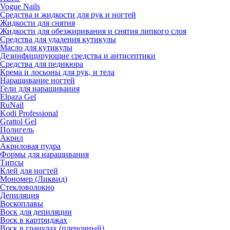
Vogue Nails
Средства и жидкости для рук и ногтей
Жидкости для снятия
Жидкости для обезжиривания и снятия липкого слоя
Средства для удаления кутикулы
Масло для кутикулы
Дезинфицирующие средства и антисептики
Средства для педикюра
Крема и лосьоны для рук, и тела
Наращивание ногтей
Гели для наращивания
Elpaza Gel
RuNail
Kodi Professional
Grattol Gel
Полигель
Акрил
Акриловая пудра
Формы для наращивания
Типсы
Клей для ногтей
Мономер (Ликвид)
Стекловолокно
Депиляция
Воскоплавы
Воск для депиляции
Воск в картриджах
Воск в гранулах (пленочный)