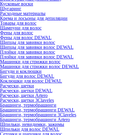
Кусковые воски
Шугаринг
Расходные материалы
Крема и лосьоны для депиляции
Товары для волос
Шампуни для волос
Фены для волос
Фены для волос DEWAL
Щипцы для завивки волос
Щипцы для завивки волос DEWAL
Плойки для завивки волос
Плойки для завивки волос DEWAL
Машинки для стрижки волос
Машинки для стрижки волос DEWAL
Бигуди и коклюшки
Бигуди для волос DEWAL
Коклюшки для волос DEWAL
Расчески, щетки
Расчески, щетки DEWAL
Расчески, щетки Artero
Расчески, щетки 3Claveles
Брашинги, термобрашинги
Брашинги, термобрашинги DEWAL
Брашинги, термобрашинги 3Claveles
Брашинги, термобрашинги Artero
Шпильки, невидимки, зажимы
Шпильки для волос DEWAL
Сеточки и шапочки для волос