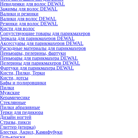
Невидимки для волос DEWAL
Зажимы для волос DEWAL
Валики и резинки
Валики для волос DEWAL
Резинки для волос DEWAL
Кисти для волос
Сопутствующие товары для парикмахеров
Зеркала для парикмахеров DEWAL
Аксессуары для парикмахеров DEWAL
Расходные материалы для парикмахеров
Пеньюары, пелерины, фартуки
Пеньюары для парикмахера DEWAL
Пелерины для парикмахеров DEWAL
Фартуки для парикмахера DEWAL
Кисти, Пилки, Терки
Кисти, дотсы
Бафы и полировщики
Пилки
Мужские
Керамичесике
Стеклянные
Пилки абразивные
Терки для педикюра
Дизайн ногтей
Стразы, пикси
Глиттер (втирка)
Блестки, Акрил, Камифубуки
Гель-краски