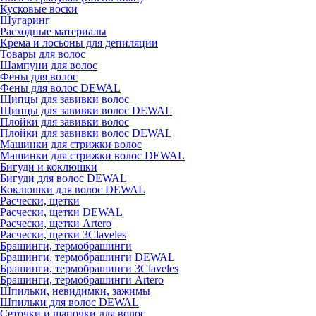
Кусковые воски
Шугаринг
Расходные материалы
Крема и лосьоны для депиляции
Товары для волос
Шампуни для волос
Фены для волос
Фены для волос DEWAL
Щипцы для завивки волос
Щипцы для завивки волос DEWAL
Плойки для завивки волос
Плойки для завивки волос DEWAL
Машинки для стрижки волос
Машинки для стрижки волос DEWAL
Бигуди и коклюшки
Бигуди для волос DEWAL
Коклюшки для волос DEWAL
Расчески, щетки
Расчески, щетки DEWAL
Расчески, щетки Artero
Расчески, щетки 3Claveles
Брашинги, термобрашинги
Брашинги, термобрашинги DEWAL
Брашинги, термобрашинги 3Claveles
Брашинги, термобрашинги Artero
Шпильки, невидимки, зажимы
Шпильки для волос DEWAL
Сеточки и шапочки для волос