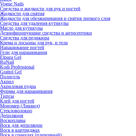
Vogue Nails
Средства и жидкости для рук и ногтей
Жидкости для снятия
Жидкости для обезжиривания и снятия липкого слоя
Средства для удаления кутикулы
Масло для кутикулы
Дезинфицирующие средства и антисептики
Средства для педикюра
Крема и лосьоны для рук, и тела
Наращивание ногтей
Гели для наращивания
Elpaza Gel
RuNail
Kodi Professional
Grattol Gel
Полигель
Акрил
Акриловая пудра
Формы для наращивания
Типсы
Клей для ногтей
Мономер (Ликвид)
Стекловолокно
Депиляция
Воскоплавы
Воск для депиляции
Воск в картриджах
Воск в гранулах (пленочный)