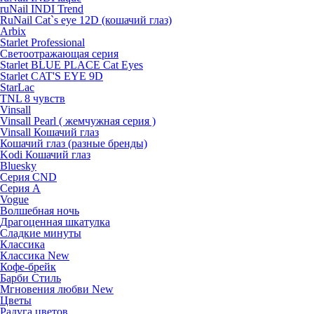
ruNail INDI Trend
RuNail Cat`s eye 12D (кошачий глаз)
Arbix
Starlet Professional
Светоотражающая серия
Starlet BLUE PLACE Cat Eyes
Starlet CAT'S EYE 9D
StarLac
TNL 8 чувств
Vinsall
Vinsall Pearl ( жемчужная серия )
Vinsall Кошачий глаз
Кошачий глаз (разные бренды)
Kodi Кошачий глаз
Bluesky
Серия CND
Серия А
Vogue
Волшебная ночь
Драгоценная шкатулка
Сладкие минуты
Классика
Классика New
Кофе-брейк
Барби Стиль
Мгновения любви New
Цветы
Радуга цветов