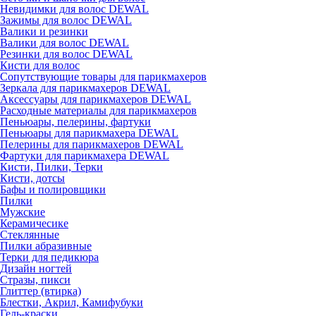
Невидимки для волос DEWAL
Зажимы для волос DEWAL
Валики и резинки
Валики для волос DEWAL
Резинки для волос DEWAL
Кисти для волос
Сопутствующие товары для парикмахеров
Зеркала для парикмахеров DEWAL
Аксессуары для парикмахеров DEWAL
Расходные материалы для парикмахеров
Пеньюары, пелерины, фартуки
Пеньюары для парикмахера DEWAL
Пелерины для парикмахеров DEWAL
Фартуки для парикмахера DEWAL
Кисти, Пилки, Терки
Кисти, дотсы
Бафы и полировщики
Пилки
Мужские
Керамичесике
Стеклянные
Пилки абразивные
Терки для педикюра
Дизайн ногтей
Стразы, пикси
Глиттер (втирка)
Блестки, Акрил, Камифубуки
Гель-краски