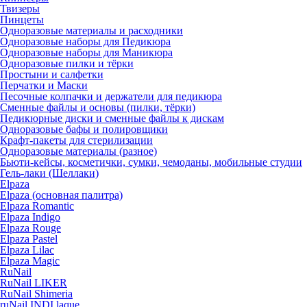
Твизеры
Пинцеты
Одноразовые материалы и расходники
Одноразовые наборы для Педикюра
Одноразовые наборы для Маникюра
Одноразовые пилки и тёрки
Простыни и салфетки
Перчатки и Маски
Песочные колпачки и держатели для педикюра
Cменные файлы и основы (пилки, тёрки)
Педикюрные диски и сменные файлы к дискам
Одноразовые бафы и полировщики
Крафт-пакеты для стерилизации
Одноразовые материалы (разное)
Бьюти-кейсы, косметички, сумки, чемоданы, мобильные студии
Гель-лаки (Шеллаки)
Elpaza
Elpaza (основная палитра)
Elpaza Romantic
Elpaza Indigo
Elpaza Rouge
Elpaza Pastel
Elpaza Lilac
Elpaza Magic
RuNail
RuNail LIKER
RuNail Shimeria
ruNail INDI laque