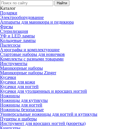
Каталог
Подарки
Электро­оборудование
Аппараты для маникюра и педикюра
Фрезы
Стерилизация
УФ и LED лампы
Кольцевые лампы
Пылесосы
Аэрографы и комплектующие
Стартовые наборы для новичков
Комплекты с разными товарами
Инструменты
Маникюрные наборы
Маникюрные наборы Zinger
Кусачки
Кусачки для кожи
Кусачки для ногтей
Кусачки для утолщенных и вросших ногтей
Ножницы
Ножницы для кутикулы
Ножницы для ногтей
Ножницы безопасные
Универсальные ножницы для ногтей и кутикулы
Пушеры и шаберы
Инструмент для вросших ногтей (кюретка)
Книпсеры