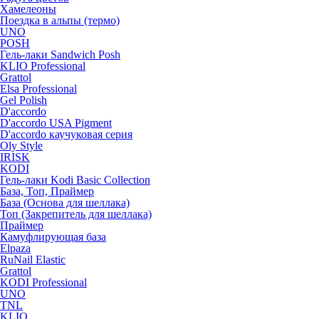
Хамелеоны
Поездка в альпы (термо)
UNO
POSH
Гель-лаки Sandwich Posh
KLIO Professional
Grattol
Elsa Professional
Gel Polish
D'accordo
D'accordo USA Pigment
D'accordo каучуковая серия
Oly Style
IRISK
KODI
Гель-лаки Kodi Basic Collection
База, Топ, Праймер
База (Основа для шеллака)
Топ (Закрепитель для шеллака)
Праймер
Камуфлирующая база
Elpaza
RuNail Elastic
Grattol
KODI Professional
UNO
TNL
KLIO