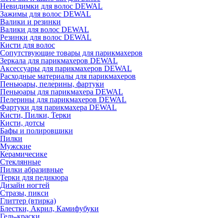
Невидимки для волос DEWAL
Зажимы для волос DEWAL
Валики и резинки
Валики для волос DEWAL
Резинки для волос DEWAL
Кисти для волос
Сопутствующие товары для парикмахеров
Зеркала для парикмахеров DEWAL
Аксессуары для парикмахеров DEWAL
Расходные материалы для парикмахеров
Пеньюары, пелерины, фартуки
Пеньюары для парикмахера DEWAL
Пелерины для парикмахеров DEWAL
Фартуки для парикмахера DEWAL
Кисти, Пилки, Терки
Кисти, дотсы
Бафы и полировщики
Пилки
Мужские
Керамичесике
Стеклянные
Пилки абразивные
Терки для педикюра
Дизайн ногтей
Стразы, пикси
Глиттер (втирка)
Блестки, Акрил, Камифубуки
Гель-краски