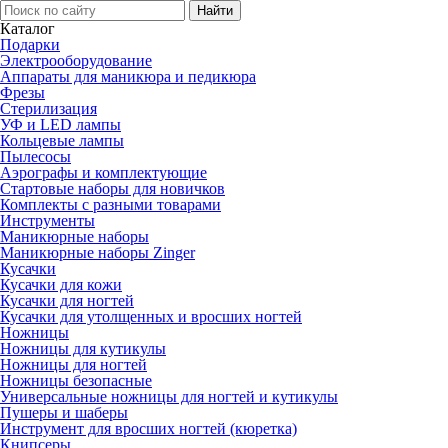
Каталог
Подарки
Электро­оборудование
Аппараты для маникюра и педикюра
Фрезы
Стерилизация
УФ и LED лампы
Кольцевые лампы
Пылесосы
Аэрографы и комплектующие
Стартовые наборы для новичков
Комплекты с разными товарами
Инструменты
Маникюрные наборы
Маникюрные наборы Zinger
Кусачки
Кусачки для кожи
Кусачки для ногтей
Кусачки для утолщенных и вросших ногтей
Ножницы
Ножницы для кутикулы
Ножницы для ногтей
Ножницы безопасные
Универсальные ножницы для ногтей и кутикулы
Пушеры и шаберы
Инструмент для вросших ногтей (кюретка)
Книпсеры