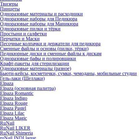
Твизеры
Пинцеты
Одноразовые материалы и расходники
Одноразовые наборы для Педикюра
Одноразовые наборы для Маникюра
Одноразовые пилки и тёрки
Простыни и салфетки
Перчатки и Маски
Песочные колпачки и держатели для педикюра
Cменные файлы и основы (пилки, тёрки)
Педикюрные диски и сменные файлы к дискам
Одноразовые бафы и полировщики
Крафт-пакеты для стерилизации
Одноразовые материалы (разное)
Бьюти-кейсы, косметички, сумки, чемоданы, мобильные студии
Гель-лаки (Шеллаки)
Elpaza
Elpaza (основная палитра)
Elpaza Romantic
Elpaza Indigo
Elpaza Rouge
Elpaza Pastel
Elpaza Lilac
Elpaza Magic
RuNail
RuNail LIKER
RuNail Shimeria
ruNail INDI laque