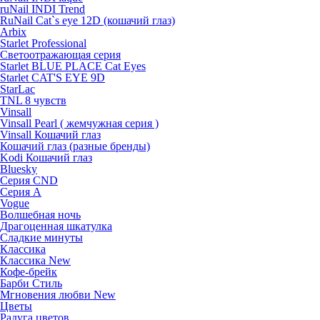
ruNail INDI Trend
RuNail Cat`s eye 12D (кошачий глаз)
Arbix
Starlet Professional
Светоотражающая серия
Starlet BLUE PLACE Cat Eyes
Starlet CAT'S EYE 9D
StarLac
TNL 8 чувств
Vinsall
Vinsall Pearl ( жемчужная серия )
Vinsall Кошачий глаз
Кошачий глаз (разные бренды)
Kodi Кошачий глаз
Bluesky
Серия CND
Серия А
Vogue
Волшебная ночь
Драгоценная шкатулка
Сладкие минуты
Классика
Классика New
Кофе-брейк
Барби Стиль
Мгновения любви New
Цветы
Радуга цветов