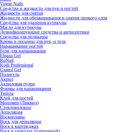
Vogue Nails
Средства и жидкости для рук и ногтей
Жидкости для снятия
Жидкости для обезжиривания и снятия липкого слоя
Средства для удаления кутикулы
Масло для кутикулы
Дезинфицирующие средства и антисептики
Средства для педикюра
Крема и лосьоны для рук, и тела
Наращивание ногтей
Гели для наращивания
Elpaza Gel
RuNail
Kodi Professional
Grattol Gel
Полигель
Акрил
Акриловая пудра
Формы для наращивания
Типсы
Клей для ногтей
Мономер (Ликвид)
Стекловолокно
Депиляция
Воскоплавы
Воск для депиляции
Воск в картриджах
Воск в гранулах (пленочный)