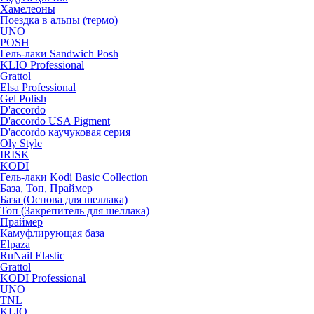
Хамелеоны
Поездка в альпы (термо)
UNO
POSH
Гель-лаки Sandwich Posh
KLIO Professional
Grattol
Elsa Professional
Gel Polish
D'accordo
D'accordo USA Pigment
D'accordo каучуковая серия
Oly Style
IRISK
KODI
Гель-лаки Kodi Basic Collection
База, Топ, Праймер
База (Основа для шеллака)
Топ (Закрепитель для шеллака)
Праймер
Камуфлирующая база
Elpaza
RuNail Elastic
Grattol
KODI Professional
UNO
TNL
KLIO