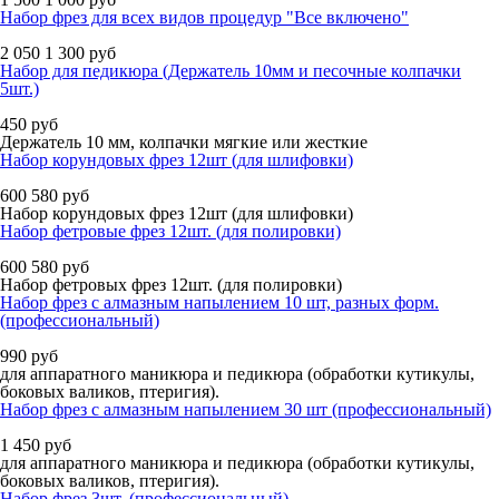
Набор фрез для всех видов процедур "Все включено"
2 050
1 300
руб
Набор для педикюра (Держатель 10мм и песочные колпачки
5шт.)
450
руб
Держатель 10 мм, колпачки мягкие или жесткие
Набор корундовых фрез 12шт (для шлифовки)
600
580
руб
Набор корундовых фрез 12шт (для шлифовки)
Набор фетровые фрез 12шт. (для полировки)
600
580
руб
Набор фетровых фрез 12шт. (для полировки)
Набор фрез с алмазным напылением 10 шт, разных форм.
(профессиональный)
990
руб
для аппаратного маникюра и педикюра (обработки кутикулы,
боковых валиков, птеригия).
Набор фрез с алмазным напылением 30 шт (профессиональный)
1 450
руб
для аппаратного маникюра и педикюра (обработки кутикулы,
боковых валиков, птеригия).
Набор фрез 3шт. (профессиональный)