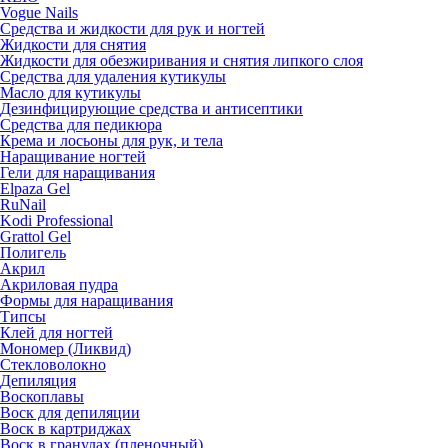
Vogue Nails
Средства и жидкости для рук и ногтей
Жидкости для снятия
Жидкости для обезжиривания и снятия липкого слоя
Средства для удаления кутикулы
Масло для кутикулы
Дезинфицирующие средства и антисептики
Средства для педикюра
Крема и лосьоны для рук, и тела
Наращивание ногтей
Гели для наращивания
Elpaza Gel
RuNail
Kodi Professional
Grattol Gel
Полигель
Акрил
Акриловая пудра
Формы для наращивания
Типсы
Клей для ногтей
Мономер (Ликвид)
Стекловолокно
Депиляция
Воскоплавы
Воск для депиляции
Воск в картриджах
Воск в гранулах (пленочный)