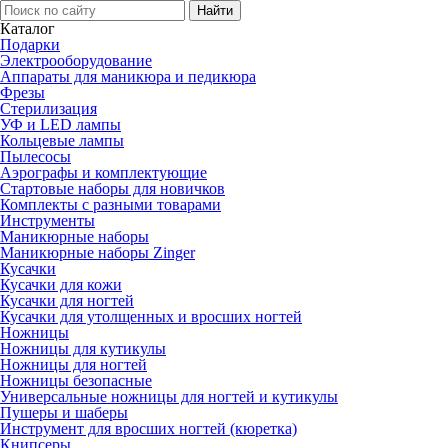
Каталог
Подарки
Электро­оборудование
Аппараты для маникюра и педикюра
Фрезы
Стерилизация
УФ и LED лампы
Кольцевые лампы
Пылесосы
Аэрографы и комплектующие
Стартовые наборы для новичков
Комплекты с разными товарами
Инструменты
Маникюрные наборы
Маникюрные наборы Zinger
Кусачки
Кусачки для кожи
Кусачки для ногтей
Кусачки для утолщенных и вросших ногтей
Ножницы
Ножницы для кутикулы
Ножницы для ногтей
Ножницы безопасные
Универсальные ножницы для ногтей и кутикулы
Пушеры и шаберы
Инструмент для вросших ногтей (кюретка)
Книпсеры