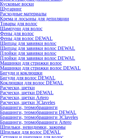
Кусковые воски
Шугаринг
Расходные материалы
Крема и лосьоны для депиляции
Товары для волос
Шампуни для волос
Фены для волос
Фены для волос DEWAL
Щипцы для завивки волос
Щипцы для завивки волос DEWAL
Плойки для завивки волос
Плойки для завивки волос DEWAL
Машинки для стрижки волос
Машинки для стрижки волос DEWAL
Бигуди и коклюшки
Бигуди для волос DEWAL
Коклюшки для волос DEWAL
Расчески, щетки
Расчески, щетки DEWAL
Расчески, щетки Artero
Расчески, щетки 3Claveles
Брашинги, термобрашинги
Брашинги, термобрашинги DEWAL
Брашинги, термобрашинги 3Claveles
Брашинги, термобрашинги Artero
Шпильки, невидимки, зажимы
Шпильки для волос DEWAL
Сеточки и шапочки для волос