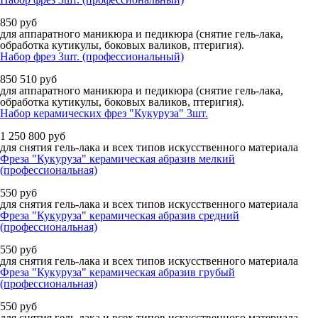
850
руб
для аппаратного маникюра и педикюра (снятие гель-лака,
обработка кутикулы, боковых валиков, птеригия).
Набор фрез 3шт. (профессиональный)
850
510
руб
для аппаратного маникюра и педикюра (снятие гель-лака,
обработка кутикулы, боковых валиков, птеригия).
Набор керамических фрез "Кукуруза" 3шт.
1 250
800
руб
для снятия гель-лака и всех типов искусственного материала
Фреза "Кукуруза" керамическая абразив мелкий
(профессиональная)
550
руб
для снятия гель-лака и всех типов искусственного материала
Фреза "Кукуруза" керамическая абразив средний
(профессиональная)
550
руб
для снятия гель-лака и всех типов искусственного материала
Фреза "Кукуруза" керамическая абразив грубый
(профессиональная)
550
руб
для снятия гель-лака и всех типов искусственного материала