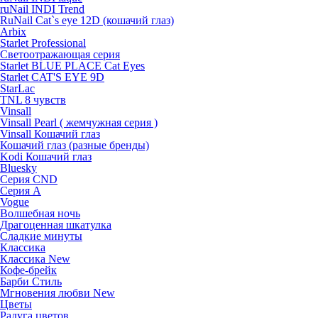
ruNail INDI Trend
RuNail Cat`s eye 12D (кошачий глаз)
Arbix
Starlet Professional
Светоотражающая серия
Starlet BLUE PLACE Cat Eyes
Starlet CAT'S EYE 9D
StarLac
TNL 8 чувств
Vinsall
Vinsall Pearl ( жемчужная серия )
Vinsall Кошачий глаз
Кошачий глаз (разные бренды)
Kodi Кошачий глаз
Bluesky
Серия CND
Серия А
Vogue
Волшебная ночь
Драгоценная шкатулка
Сладкие минуты
Классика
Классика New
Кофе-брейк
Барби Стиль
Мгновения любви New
Цветы
Радуга цветов