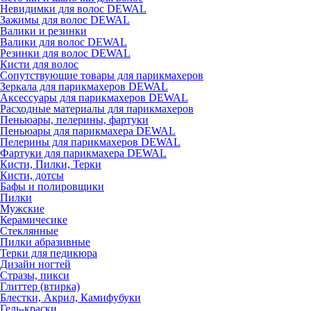
Невидимки для волос DEWAL
Зажимы для волос DEWAL
Валики и резинки
Валики для волос DEWAL
Резинки для волос DEWAL
Кисти для волос
Сопутствующие товары для парикмахеров
Зеркала для парикмахеров DEWAL
Аксессуары для парикмахеров DEWAL
Расходные материалы для парикмахеров
Пеньюары, пелерины, фартуки
Пеньюары для парикмахера DEWAL
Пелерины для парикмахеров DEWAL
Фартуки для парикмахера DEWAL
Кисти, Пилки, Терки
Кисти, дотсы
Бафы и полировщики
Пилки
Мужские
Керамичесике
Стеклянные
Пилки абразивные
Терки для педикюра
Дизайн ногтей
Стразы, пикси
Глиттер (втирка)
Блестки, Акрил, Камифубуки
Гель-краски