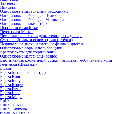
Твизеры
Пинцеты
Одноразовые материалы и расходники
Одноразовые наборы для Педикюра
Одноразовые наборы для Маникюра
Одноразовые пилки и тёрки
Простыни и салфетки
Перчатки и Маски
Песочные колпачки и держатели для педикюра
Cменные файлы и основы (пилки, тёрки)
Педикюрные диски и сменные файлы к дискам
Одноразовые бафы и полировщики
Крафт-пакеты для стерилизации
Одноразовые материалы (разное)
Бьюти-кейсы, косметички, сумки, чемоданы, мобильные студии
Гель-лаки (Шеллаки)
Elpaza
Elpaza (основная палитра)
Elpaza Romantic
Elpaza Indigo
Elpaza Rouge
Elpaza Pastel
Elpaza Lilac
Elpaza Magic
RuNail
RuNail LIKER
RuNail Shimeria
ruNail INDI laque