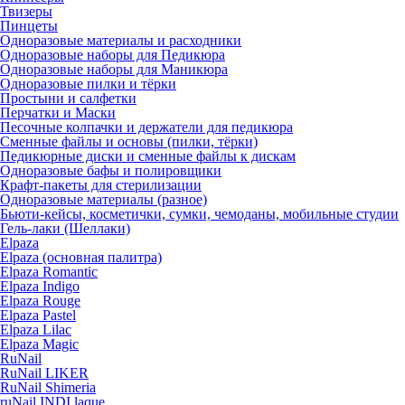
Твизеры
Пинцеты
Одноразовые материалы и расходники
Одноразовые наборы для Педикюра
Одноразовые наборы для Маникюра
Одноразовые пилки и тёрки
Простыни и салфетки
Перчатки и Маски
Песочные колпачки и держатели для педикюра
Cменные файлы и основы (пилки, тёрки)
Педикюрные диски и сменные файлы к дискам
Одноразовые бафы и полировщики
Крафт-пакеты для стерилизации
Одноразовые материалы (разное)
Бьюти-кейсы, косметички, сумки, чемоданы, мобильные студии
Гель-лаки (Шеллаки)
Elpaza
Elpaza (основная палитра)
Elpaza Romantic
Elpaza Indigo
Elpaza Rouge
Elpaza Pastel
Elpaza Lilac
Elpaza Magic
RuNail
RuNail LIKER
RuNail Shimeria
ruNail INDI laque