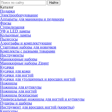
Каталог
Подарки
Электро­оборудование
Аппараты для маникюра и педикюра
Фрезы
Стерилизация
УФ и LED лампы
Кольцевые лампы
Пылесосы
Аэрографы и комплектующие
Стартовые наборы для новичков
Комплекты с разными товарами
Инструменты
Маникюрные наборы
Маникюрные наборы Zinger
Кусачки
Кусачки для кожи
Кусачки для ногтей
Кусачки для утолщенных и вросших ногтей
Ножницы
Ножницы для кутикулы
Ножницы для ногтей
Ножницы безопасные
Универсальные ножницы для ногтей и кутикулы
Пушеры и шаберы
Инструмент для вросших ногтей (кюретка)
Книпсеры