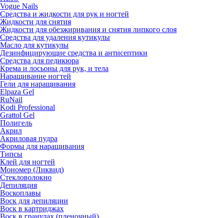
Vogue Nails
Средства и жидкости для рук и ногтей
Жидкости для снятия
Жидкости для обезжиривания и снятия липкого слоя
Средства для удаления кутикулы
Масло для кутикулы
Дезинфицирующие средства и антисептики
Средства для педикюра
Крема и лосьоны для рук, и тела
Наращивание ногтей
Гели для наращивания
Elpaza Gel
RuNail
Kodi Professional
Grattol Gel
Полигель
Акрил
Акриловая пудра
Формы для наращивания
Типсы
Клей для ногтей
Мономер (Ликвид)
Стекловолокно
Депиляция
Воскоплавы
Воск для депиляции
Воск в картриджах
Воск в гранулах (пленочный)