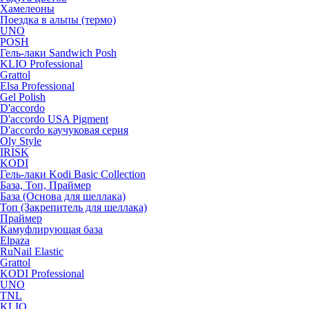
Хамелеоны
Поездка в альпы (термо)
UNO
POSH
Гель-лаки Sandwich Posh
KLIO Professional
Grattol
Elsa Professional
Gel Polish
D'accordo
D'accordo USA Pigment
D'accordo каучуковая серия
Oly Style
IRISK
KODI
Гель-лаки Kodi Basic Collection
База, Топ, Праймер
База (Основа для шеллака)
Топ (Закрепитель для шеллака)
Праймер
Камуфлирующая база
Elpaza
RuNail Elastic
Grattol
KODI Professional
UNO
TNL
KLIO