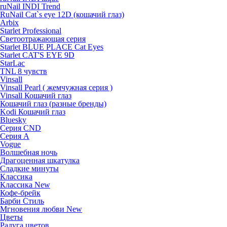
ruNail INDI Trend
RuNail Cat`s eye 12D (кошачий глаз)
Arbix
Starlet Professional
Светоотражающая серия
Starlet BLUE PLACE Cat Eyes
Starlet CAT'S EYE 9D
StarLac
TNL 8 чувств
Vinsall
Vinsall Pearl ( жемчужная серия )
Vinsall Кошачий глаз
Кошачий глаз (разные бренды)
Kodi Кошачий глаз
Bluesky
Серия CND
Серия А
Vogue
Волшебная ночь
Драгоценная шкатулка
Сладкие минуты
Классика
Классика New
Кофе-брейк
Барби Стиль
Мгновения любви New
Цветы
Радуга цветов