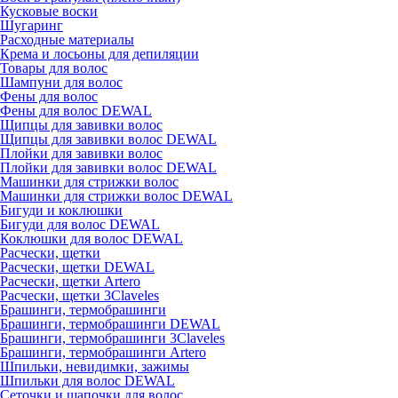
Кусковые воски
Шугаринг
Расходные материалы
Крема и лосьоны для депиляции
Товары для волос
Шампуни для волос
Фены для волос
Фены для волос DEWAL
Щипцы для завивки волос
Щипцы для завивки волос DEWAL
Плойки для завивки волос
Плойки для завивки волос DEWAL
Машинки для стрижки волос
Машинки для стрижки волос DEWAL
Бигуди и коклюшки
Бигуди для волос DEWAL
Коклюшки для волос DEWAL
Расчески, щетки
Расчески, щетки DEWAL
Расчески, щетки Artero
Расчески, щетки 3Claveles
Брашинги, термобрашинги
Брашинги, термобрашинги DEWAL
Брашинги, термобрашинги 3Claveles
Брашинги, термобрашинги Artero
Шпильки, невидимки, зажимы
Шпильки для волос DEWAL
Сеточки и шапочки для волос