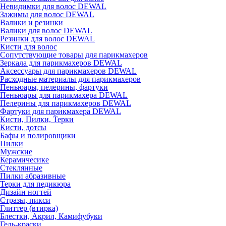
Невидимки для волос DEWAL
Зажимы для волос DEWAL
Валики и резинки
Валики для волос DEWAL
Резинки для волос DEWAL
Кисти для волос
Сопутствующие товары для парикмахеров
Зеркала для парикмахеров DEWAL
Аксессуары для парикмахеров DEWAL
Расходные материалы для парикмахеров
Пеньюары, пелерины, фартуки
Пеньюары для парикмахера DEWAL
Пелерины для парикмахеров DEWAL
Фартуки для парикмахера DEWAL
Кисти, Пилки, Терки
Кисти, дотсы
Бафы и полировщики
Пилки
Мужские
Керамичесике
Стеклянные
Пилки абразивные
Терки для педикюра
Дизайн ногтей
Стразы, пикси
Глиттер (втирка)
Блестки, Акрил, Камифубуки
Гель-краски