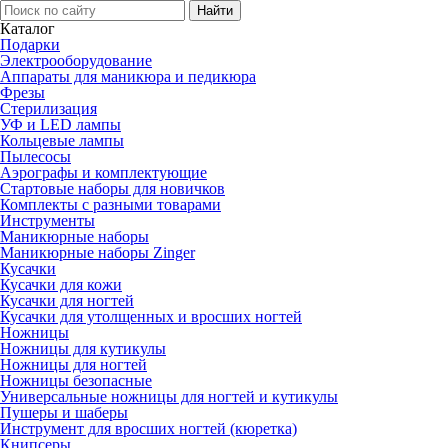
Каталог
Подарки
Электро­оборудование
Аппараты для маникюра и педикюра
Фрезы
Стерилизация
УФ и LED лампы
Кольцевые лампы
Пылесосы
Аэрографы и комплектующие
Стартовые наборы для новичков
Комплекты с разными товарами
Инструменты
Маникюрные наборы
Маникюрные наборы Zinger
Кусачки
Кусачки для кожи
Кусачки для ногтей
Кусачки для утолщенных и вросших ногтей
Ножницы
Ножницы для кутикулы
Ножницы для ногтей
Ножницы безопасные
Универсальные ножницы для ногтей и кутикулы
Пушеры и шаберы
Инструмент для вросших ногтей (кюретка)
Книпсеры