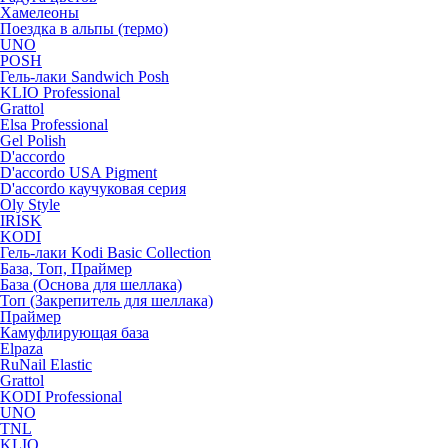
Хамелеоны
Поездка в альпы (термо)
UNO
POSH
Гель-лаки Sandwich Posh
KLIO Professional
Grattol
Elsa Professional
Gel Polish
D'accordo
D'accordo USA Pigment
D'accordo каучуковая серия
Oly Style
IRISK
KODI
Гель-лаки Kodi Basic Collection
База, Топ, Праймер
База (Основа для шеллака)
Топ (Закрепитель для шеллака)
Праймер
Камуфлирующая база
Elpaza
RuNail Elastic
Grattol
KODI Professional
UNO
TNL
KLIO