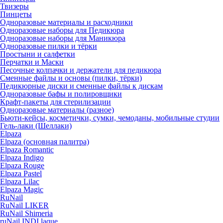
Твизеры
Пинцеты
Одноразовые материалы и расходники
Одноразовые наборы для Педикюра
Одноразовые наборы для Маникюра
Одноразовые пилки и тёрки
Простыни и салфетки
Перчатки и Маски
Песочные колпачки и держатели для педикюра
Cменные файлы и основы (пилки, тёрки)
Педикюрные диски и сменные файлы к дискам
Одноразовые бафы и полировщики
Крафт-пакеты для стерилизации
Одноразовые материалы (разное)
Бьюти-кейсы, косметички, сумки, чемоданы, мобильные студии
Гель-лаки (Шеллаки)
Elpaza
Elpaza (основная палитра)
Elpaza Romantic
Elpaza Indigo
Elpaza Rouge
Elpaza Pastel
Elpaza Lilac
Elpaza Magic
RuNail
RuNail LIKER
RuNail Shimeria
ruNail INDI laque