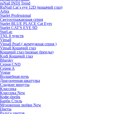
ruNail INDI Trend
RuNail Cat`s eye 12D (кошачий глаз)
Arbix
Starlet Professional
Светоотражающая серия
Starlet BLUE PLACE Cat Eyes
Starlet CAT'S EYE 9D
StarLac
TNL 8 чувств
Vinsall
Vinsall Pearl ( жемчужная серия )
Vinsall Кошачий глаз
Кошачий глаз (разные бренды)
Kodi Кошачий глаз
Bluesky
Серия CND
Серия А
Vogue
Волшебная ночь
Драгоценная шкатулка
Сладкие минуты
Классика
Классика New
Кофе-брейк
Барби Стиль
Мгновения любви New
Цветы
Радуга цветов