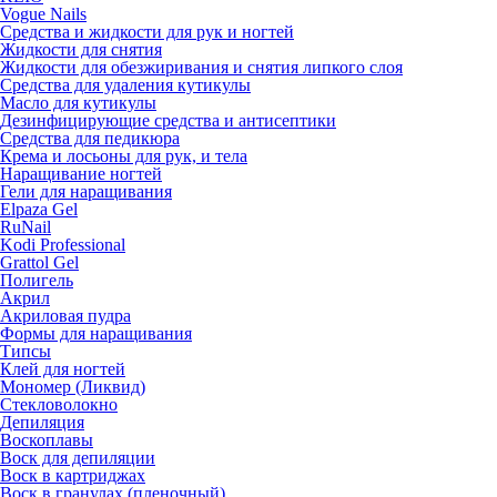
Vogue Nails
Средства и жидкости для рук и ногтей
Жидкости для снятия
Жидкости для обезжиривания и снятия липкого слоя
Средства для удаления кутикулы
Масло для кутикулы
Дезинфицирующие средства и антисептики
Средства для педикюра
Крема и лосьоны для рук, и тела
Наращивание ногтей
Гели для наращивания
Elpaza Gel
RuNail
Kodi Professional
Grattol Gel
Полигель
Акрил
Акриловая пудра
Формы для наращивания
Типсы
Клей для ногтей
Мономер (Ликвид)
Стекловолокно
Депиляция
Воскоплавы
Воск для депиляции
Воск в картриджах
Воск в гранулах (пленочный)