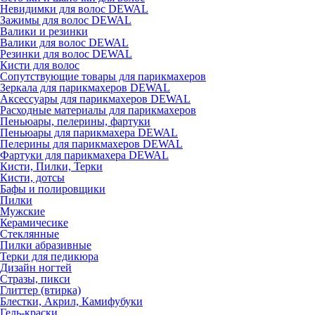
Невидимки для волос DEWAL
Зажимы для волос DEWAL
Валики и резинки
Валики для волос DEWAL
Резинки для волос DEWAL
Кисти для волос
Сопутствующие товары для парикмахеров
Зеркала для парикмахеров DEWAL
Аксессуары для парикмахеров DEWAL
Расходные материалы для парикмахеров
Пеньюары, пелерины, фартуки
Пеньюары для парикмахера DEWAL
Пелерины для парикмахеров DEWAL
Фартуки для парикмахера DEWAL
Кисти, Пилки, Терки
Кисти, дотсы
Бафы и полировщики
Пилки
Мужские
Керамичесике
Стеклянные
Пилки абразивные
Терки для педикюра
Дизайн ногтей
Стразы, пикси
Глиттер (втирка)
Блестки, Акрил, Камифубуки
Гель-краски