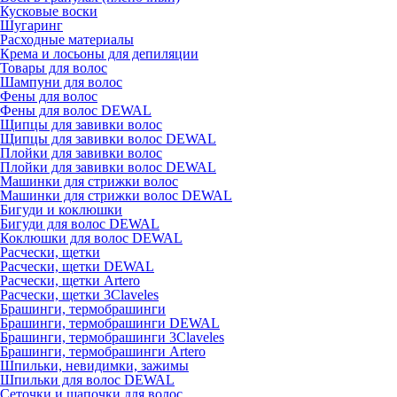
Кусковые воски
Шугаринг
Расходные материалы
Крема и лосьоны для депиляции
Товары для волос
Шампуни для волос
Фены для волос
Фены для волос DEWAL
Щипцы для завивки волос
Щипцы для завивки волос DEWAL
Плойки для завивки волос
Плойки для завивки волос DEWAL
Машинки для стрижки волос
Машинки для стрижки волос DEWAL
Бигуди и коклюшки
Бигуди для волос DEWAL
Коклюшки для волос DEWAL
Расчески, щетки
Расчески, щетки DEWAL
Расчески, щетки Artero
Расчески, щетки 3Claveles
Брашинги, термобрашинги
Брашинги, термобрашинги DEWAL
Брашинги, термобрашинги 3Claveles
Брашинги, термобрашинги Artero
Шпильки, невидимки, зажимы
Шпильки для волос DEWAL
Сеточки и шапочки для волос