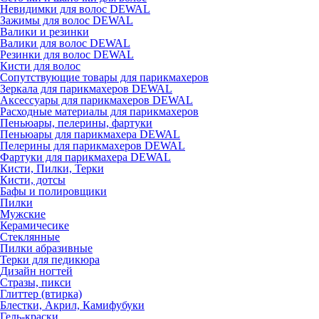
Невидимки для волос DEWAL
Зажимы для волос DEWAL
Валики и резинки
Валики для волос DEWAL
Резинки для волос DEWAL
Кисти для волос
Сопутствующие товары для парикмахеров
Зеркала для парикмахеров DEWAL
Аксессуары для парикмахеров DEWAL
Расходные материалы для парикмахеров
Пеньюары, пелерины, фартуки
Пеньюары для парикмахера DEWAL
Пелерины для парикмахеров DEWAL
Фартуки для парикмахера DEWAL
Кисти, Пилки, Терки
Кисти, дотсы
Бафы и полировщики
Пилки
Мужские
Керамичесике
Стеклянные
Пилки абразивные
Терки для педикюра
Дизайн ногтей
Стразы, пикси
Глиттер (втирка)
Блестки, Акрил, Камифубуки
Гель-краски