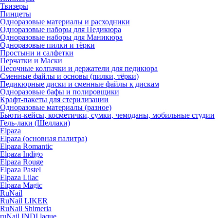
Твизеры
Пинцеты
Одноразовые материалы и расходники
Одноразовые наборы для Педикюра
Одноразовые наборы для Маникюра
Одноразовые пилки и тёрки
Простыни и салфетки
Перчатки и Маски
Песочные колпачки и держатели для педикюра
Cменные файлы и основы (пилки, тёрки)
Педикюрные диски и сменные файлы к дискам
Одноразовые бафы и полировщики
Крафт-пакеты для стерилизации
Одноразовые материалы (разное)
Бьюти-кейсы, косметички, сумки, чемоданы, мобильные студии
Гель-лаки (Шеллаки)
Elpaza
Elpaza (основная палитра)
Elpaza Romantic
Elpaza Indigo
Elpaza Rouge
Elpaza Pastel
Elpaza Lilac
Elpaza Magic
RuNail
RuNail LIKER
RuNail Shimeria
ruNail INDI laque