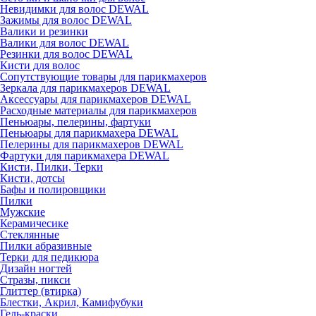
Невидимки для волос DEWAL
Зажимы для волос DEWAL
Валики и резинки
Валики для волос DEWAL
Резинки для волос DEWAL
Кисти для волос
Сопутствующие товары для парикмахеров
Зеркала для парикмахеров DEWAL
Аксессуары для парикмахеров DEWAL
Расходные материалы для парикмахеров
Пеньюары, пелерины, фартуки
Пеньюары для парикмахера DEWAL
Пелерины для парикмахеров DEWAL
Фартуки для парикмахера DEWAL
Кисти, Пилки, Терки
Кисти, дотсы
Бафы и полировщики
Пилки
Мужские
Керамичесике
Стеклянные
Пилки абразивные
Терки для педикюра
Дизайн ногтей
Стразы, пикси
Глиттер (втирка)
Блестки, Акрил, Камифубуки
Гель-краски