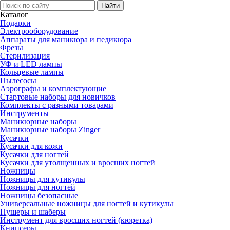
Каталог
Подарки
Электро­оборудование
Аппараты для маникюра и педикюра
Фрезы
Стерилизация
УФ и LED лампы
Кольцевые лампы
Пылесосы
Аэрографы и комплектующие
Стартовые наборы для новичков
Комплекты с разными товарами
Инструменты
Маникюрные наборы
Маникюрные наборы Zinger
Кусачки
Кусачки для кожи
Кусачки для ногтей
Кусачки для утолщенных и вросших ногтей
Ножницы
Ножницы для кутикулы
Ножницы для ногтей
Ножницы безопасные
Универсальные ножницы для ногтей и кутикулы
Пушеры и шаберы
Инструмент для вросших ногтей (кюретка)
Книпсеры