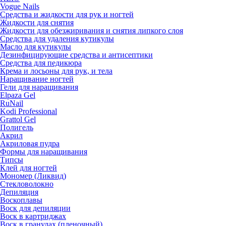
Vogue Nails
Средства и жидкости для рук и ногтей
Жидкости для снятия
Жидкости для обезжиривания и снятия липкого слоя
Средства для удаления кутикулы
Масло для кутикулы
Дезинфицирующие средства и антисептики
Средства для педикюра
Крема и лосьоны для рук, и тела
Наращивание ногтей
Гели для наращивания
Elpaza Gel
RuNail
Kodi Professional
Grattol Gel
Полигель
Акрил
Акриловая пудра
Формы для наращивания
Типсы
Клей для ногтей
Мономер (Ликвид)
Стекловолокно
Депиляция
Воскоплавы
Воск для депиляции
Воск в картриджах
Воск в гранулах (пленочный)