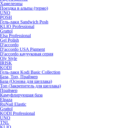
Хамелеоны
Поездка в альпы (термо)
UNO
POSH
Гель-лаки Sandwich Posh
KLIO Professional
Grattol
Elsa Professional
Gel Polish
D'accordo
D'accordo USA Pigment
D'accordo каучуковая серия
Oly Style
IRISK
KODI
Гель-лаки Kodi Basic Collection
База, Топ, Праймер
База (Основа для шеллака)
Топ (Закрепитель для шеллака)
Праймер
Камуфлирующая база
Elpaza
RuNail Elastic
Grattol
KODI Professional
UNO
TNL
KLIO