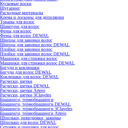
Кусковые воски
Шугаринг
Расходные материалы
Крема и лосьоны для депиляции
Товары для волос
Шампуни для волос
Фены для волос
Фены для волос DEWAL
Щипцы для завивки волос
Щипцы для завивки волос DEWAL
Плойки для завивки волос
Плойки для завивки волос DEWAL
Машинки для стрижки волос
Машинки для стрижки волос DEWAL
Бигуди и коклюшки
Бигуди для волос DEWAL
Коклюшки для волос DEWAL
Расчески, щетки
Расчески, щетки DEWAL
Расчески, щетки Artero
Расчески, щетки 3Claveles
Брашинги, термобрашинги
Брашинги, термобрашинги DEWAL
Брашинги, термобрашинги 3Claveles
Брашинги, термобрашинги Artero
Шпильки, невидимки, зажимы
Шпильки для волос DEWAL
Сеточки и шапочки для волос