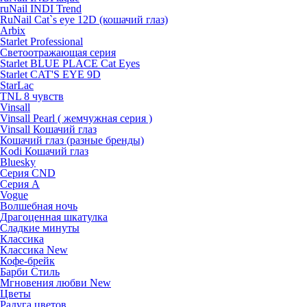
ruNail INDI Trend
RuNail Cat`s eye 12D (кошачий глаз)
Arbix
Starlet Professional
Светоотражающая серия
Starlet BLUE PLACE Cat Eyes
Starlet CAT'S EYE 9D
StarLac
TNL 8 чувств
Vinsall
Vinsall Pearl ( жемчужная серия )
Vinsall Кошачий глаз
Кошачий глаз (разные бренды)
Kodi Кошачий глаз
Bluesky
Серия CND
Серия А
Vogue
Волшебная ночь
Драгоценная шкатулка
Сладкие минуты
Классика
Классика New
Кофе-брейк
Барби Стиль
Мгновения любви New
Цветы
Радуга цветов