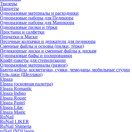
Твизеры
Пинцеты
Одноразовые материалы и расходники
Одноразовые наборы для Педикюра
Одноразовые наборы для Маникюра
Одноразовые пилки и тёрки
Простыни и салфетки
Перчатки и Маски
Песочные колпачки и держатели для педикюра
Cменные файлы и основы (пилки, тёрки)
Педикюрные диски и сменные файлы к дискам
Одноразовые бафы и полировщики
Крафт-пакеты для стерилизации
Одноразовые материалы (разное)
Бьюти-кейсы, косметички, сумки, чемоданы, мобильные студии
Гель-лаки (Шеллаки)
Elpaza
Elpaza (основная палитра)
Elpaza Romantic
Elpaza Indigo
Elpaza Rouge
Elpaza Pastel
Elpaza Lilac
Elpaza Magic
RuNail
RuNail LIKER
RuNail Shimeria
ruNail INDI laque