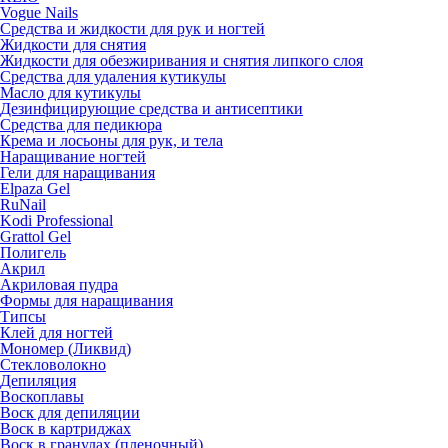
Vogue Nails
Средства и жидкости для рук и ногтей
Жидкости для снятия
Жидкости для обезжиривания и снятия липкого слоя
Средства для удаления кутикулы
Масло для кутикулы
Дезинфицирующие средства и антисептики
Средства для педикюра
Крема и лосьоны для рук, и тела
Наращивание ногтей
Гели для наращивания
Elpaza Gel
RuNail
Kodi Professional
Grattol Gel
Полигель
Акрил
Акриловая пудра
Формы для наращивания
Типсы
Клей для ногтей
Мономер (Ликвид)
Стекловолокно
Депиляция
Воскоплавы
Воск для депиляции
Воск в картриджах
Воск в гранулах (пленочный)