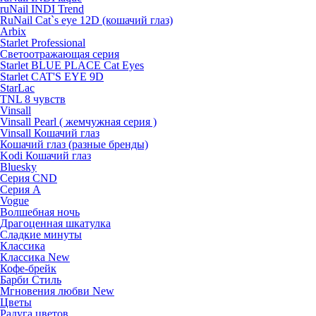
ruNail INDI Trend
RuNail Cat`s eye 12D (кошачий глаз)
Arbix
Starlet Professional
Светоотражающая серия
Starlet BLUE PLACE Cat Eyes
Starlet CAT'S EYE 9D
StarLac
TNL 8 чувств
Vinsall
Vinsall Pearl ( жемчужная серия )
Vinsall Кошачий глаз
Кошачий глаз (разные бренды)
Kodi Кошачий глаз
Bluesky
Серия CND
Серия А
Vogue
Волшебная ночь
Драгоценная шкатулка
Сладкие минуты
Классика
Классика New
Кофе-брейк
Барби Стиль
Мгновения любви New
Цветы
Радуга цветов