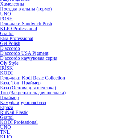
Хамелеоны
Поездка в альпы (термо)
UNO
POSH
Гель-лаки Sandwich Posh
KLIO Professional
Grattol
Elsa Professional
Gel Polish
D'accordo
D'accordo USA Pigment
D'accordo каучуковая серия
Oly Style
IRISK
KODI
Гель-лаки Kodi Basic Collection
База, Топ, Праймер
База (Основа для шеллака)
Топ (Закрепитель для шеллака)
Праймер
Камуфлирующая база
Elpaza
RuNail Elastic
Grattol
KODI Professional
UNO
TNL
KLIO