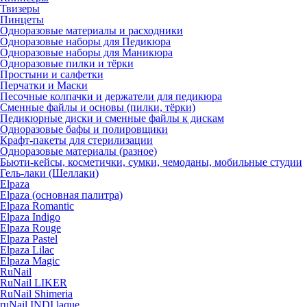
Твизеры
Пинцеты
Одноразовые материалы и расходники
Одноразовые наборы для Педикюра
Одноразовые наборы для Маникюра
Одноразовые пилки и тёрки
Простыни и салфетки
Перчатки и Маски
Песочные колпачки и держатели для педикюра
Cменные файлы и основы (пилки, тёрки)
Педикюрные диски и сменные файлы к дискам
Одноразовые бафы и полировщики
Крафт-пакеты для стерилизации
Одноразовые материалы (разное)
Бьюти-кейсы, косметички, сумки, чемоданы, мобильные студии
Гель-лаки (Шеллаки)
Elpaza
Elpaza (основная палитра)
Elpaza Romantic
Elpaza Indigo
Elpaza Rouge
Elpaza Pastel
Elpaza Lilac
Elpaza Magic
RuNail
RuNail LIKER
RuNail Shimeria
ruNail INDI laque