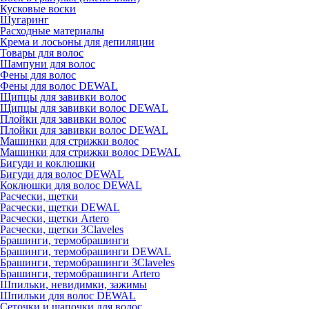
Кусковые воски
Шугаринг
Расходные материалы
Крема и лосьоны для депиляции
Товары для волос
Шампуни для волос
Фены для волос
Фены для волос DEWAL
Щипцы для завивки волос
Щипцы для завивки волос DEWAL
Плойки для завивки волос
Плойки для завивки волос DEWAL
Машинки для стрижки волос
Машинки для стрижки волос DEWAL
Бигуди и коклюшки
Бигуди для волос DEWAL
Коклюшки для волос DEWAL
Расчески, щетки
Расчески, щетки DEWAL
Расчески, щетки Artero
Расчески, щетки 3Claveles
Брашинги, термобрашинги
Брашинги, термобрашинги DEWAL
Брашинги, термобрашинги 3Claveles
Брашинги, термобрашинги Artero
Шпильки, невидимки, зажимы
Шпильки для волос DEWAL
Сеточки и шапочки для волос