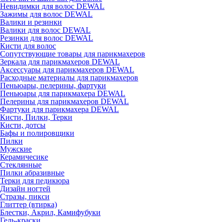
Невидимки для волос DEWAL
Зажимы для волос DEWAL
Валики и резинки
Валики для волос DEWAL
Резинки для волос DEWAL
Кисти для волос
Сопутствующие товары для парикмахеров
Зеркала для парикмахеров DEWAL
Аксессуары для парикмахеров DEWAL
Расходные материалы для парикмахеров
Пеньюары, пелерины, фартуки
Пеньюары для парикмахера DEWAL
Пелерины для парикмахеров DEWAL
Фартуки для парикмахера DEWAL
Кисти, Пилки, Терки
Кисти, дотсы
Бафы и полировщики
Пилки
Мужские
Керамичесике
Стеклянные
Пилки абразивные
Терки для педикюра
Дизайн ногтей
Стразы, пикси
Глиттер (втирка)
Блестки, Акрил, Камифубуки
Гель-краски