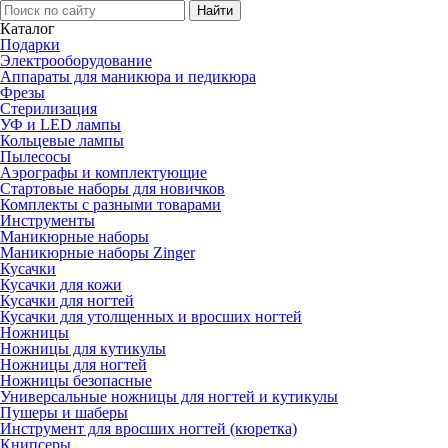
Каталог
Подарки
Электро­оборудование
Аппараты для маникюра и педикюра
Фрезы
Стерилизация
УФ и LED лампы
Кольцевые лампы
Пылесосы
Аэрографы и комплектующие
Стартовые наборы для новичков
Комплекты с разными товарами
Инструменты
Маникюрные наборы
Маникюрные наборы Zinger
Кусачки
Кусачки для кожи
Кусачки для ногтей
Кусачки для утолщенных и вросших ногтей
Ножницы
Ножницы для кутикулы
Ножницы для ногтей
Ножницы безопасные
Универсальные ножницы для ногтей и кутикулы
Пушеры и шаберы
Инструмент для вросших ногтей (кюретка)
Книпсеры