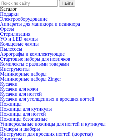
Каталог
Подарки
Электро­оборудование
Аппараты для маникюра и педикюра
Фрезы
Стерилизация
УФ и LED лампы
Кольцевые лампы
Пылесосы
Аэрографы и комплектующие
Стартовые наборы для новичков
Комплекты с разными товарами
Инструменты
Маникюрные наборы
Маникюрные наборы Zinger
Кусачки
Кусачки для кожи
Кусачки для ногтей
Кусачки для утолщенных и вросших ногтей
Ножницы
Ножницы для кутикулы
Ножницы для ногтей
Ножницы безопасные
Универсальные ножницы для ногтей и кутикулы
Пушеры и шаберы
Инструмент для вросших ногтей (кюретка)
Книпсеры