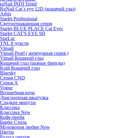
ruNail INDI Trend
RuNail Cat`s eye 12D (кошачий глаз)
Arbix
Starlet Professional
Светоотражающая серия
Starlet BLUE PLACE Cat Eyes
Starlet CAT'S EYE 9D
StarLac
TNL 8 чувств
Vinsall
Vinsall Pearl ( жемчужная серия )
Vinsall Кошачий глаз
Кошачий глаз (разные бренды)
Kodi Кошачий глаз
Bluesky
Серия CND
Серия А
Vogue
Волшебная ночь
Драгоценная шкатулка
Сладкие минуты
Классика
Классика New
Кофе-брейк
Барби Стиль
Мгновения любви New
Цветы
Радуга цветов