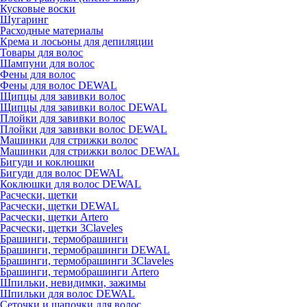
Кусковые воски
Шугаринг
Расходные материалы
Крема и лосьоны для депиляции
Товары для волос
Шампуни для волос
Фены для волос
Фены для волос DEWAL
Щипцы для завивки волос
Щипцы для завивки волос DEWAL
Плойки для завивки волос
Плойки для завивки волос DEWAL
Машинки для стрижки волос
Машинки для стрижки волос DEWAL
Бигуди и коклюшки
Бигуди для волос DEWAL
Коклюшки для волос DEWAL
Расчески, щетки
Расчески, щетки DEWAL
Расчески, щетки Artero
Расчески, щетки 3Claveles
Брашинги, термобрашинги
Брашинги, термобрашинги DEWAL
Брашинги, термобрашинги 3Claveles
Брашинги, термобрашинги Artero
Шпильки, невидимки, зажимы
Шпильки для волос DEWAL
Сеточки и шапочки для волос