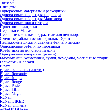
Твизеры
Пинцеты
Одноразовые материалы и расходники
Одноразовые наборы для Педикюра
Одноразовые наборы для Маникюра
Одноразовые пилки и тёрки
Простыни и салфетки
Перчатки и Маски
Песочные колпачки и держатели для педикюра
Cменные файлы и основы (пилки, тёрки)
Педикюрные диски и сменные файлы к дискам
Одноразовые бафы и полировщики
Крафт-пакеты для стерилизации
Одноразовые материалы (разное)
Бьюти-кейсы, косметички, сумки, чемоданы, мобильные студии
Гель-лаки (Шеллаки)
Elpaza
Elpaza (основная палитра)
Elpaza Romantic
Elpaza Indigo
Elpaza Rouge
Elpaza Pastel
Elpaza Lilac
Elpaza Magic
RuNail
RuNail LIKER
RuNail Shimeria
ruNail INDI laque