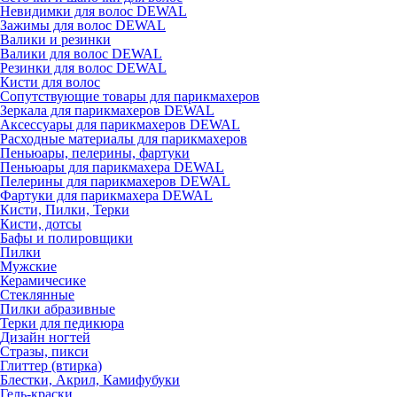
Невидимки для волос DEWAL
Зажимы для волос DEWAL
Валики и резинки
Валики для волос DEWAL
Резинки для волос DEWAL
Кисти для волос
Сопутствующие товары для парикмахеров
Зеркала для парикмахеров DEWAL
Аксессуары для парикмахеров DEWAL
Расходные материалы для парикмахеров
Пеньюары, пелерины, фартуки
Пеньюары для парикмахера DEWAL
Пелерины для парикмахеров DEWAL
Фартуки для парикмахера DEWAL
Кисти, Пилки, Терки
Кисти, дотсы
Бафы и полировщики
Пилки
Мужские
Керамичесике
Стеклянные
Пилки абразивные
Терки для педикюра
Дизайн ногтей
Стразы, пикси
Глиттер (втирка)
Блестки, Акрил, Камифубуки
Гель-краски