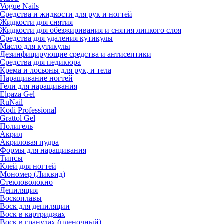
Vogue Nails
Средства и жидкости для рук и ногтей
Жидкости для снятия
Жидкости для обезжиривания и снятия липкого слоя
Средства для удаления кутикулы
Масло для кутикулы
Дезинфицирующие средства и антисептики
Средства для педикюра
Крема и лосьоны для рук, и тела
Наращивание ногтей
Гели для наращивания
Elpaza Gel
RuNail
Kodi Professional
Grattol Gel
Полигель
Акрил
Акриловая пудра
Формы для наращивания
Типсы
Клей для ногтей
Мономер (Ликвид)
Стекловолокно
Депиляция
Воскоплавы
Воск для депиляции
Воск в картриджах
Воск в гранулах (пленочный)