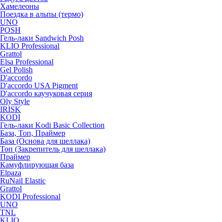
Хамелеоны
Поездка в альпы (термо)
UNO
POSH
Гель-лаки Sandwich Posh
KLIO Professional
Grattol
Elsa Professional
Gel Polish
D'accordo
D'accordo USA Pigment
D'accordo каучуковая серия
Oly Style
IRISK
KODI
Гель-лаки Kodi Basic Collection
База, Топ, Праймер
База (Основа для шеллака)
Топ (Закрепитель для шеллака)
Праймер
Камуфлирующая база
Elpaza
RuNail Elastic
Grattol
KODI Professional
UNO
TNL
KLIO