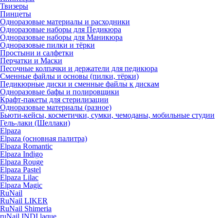
Твизеры
Пинцеты
Одноразовые материалы и расходники
Одноразовые наборы для Педикюра
Одноразовые наборы для Маникюра
Одноразовые пилки и тёрки
Простыни и салфетки
Перчатки и Маски
Песочные колпачки и держатели для педикюра
Cменные файлы и основы (пилки, тёрки)
Педикюрные диски и сменные файлы к дискам
Одноразовые бафы и полировщики
Крафт-пакеты для стерилизации
Одноразовые материалы (разное)
Бьюти-кейсы, косметички, сумки, чемоданы, мобильные студии
Гель-лаки (Шеллаки)
Elpaza
Elpaza (основная палитра)
Elpaza Romantic
Elpaza Indigo
Elpaza Rouge
Elpaza Pastel
Elpaza Lilac
Elpaza Magic
RuNail
RuNail LIKER
RuNail Shimeria
ruNail INDI laque