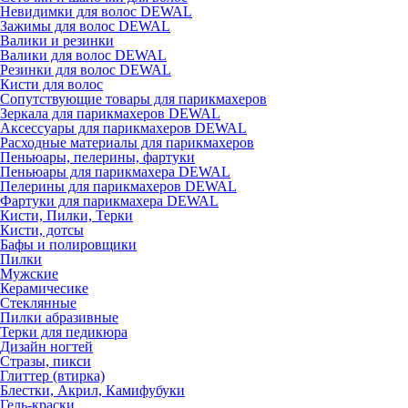
Невидимки для волос DEWAL
Зажимы для волос DEWAL
Валики и резинки
Валики для волос DEWAL
Резинки для волос DEWAL
Кисти для волос
Сопутствующие товары для парикмахеров
Зеркала для парикмахеров DEWAL
Аксессуары для парикмахеров DEWAL
Расходные материалы для парикмахеров
Пеньюары, пелерины, фартуки
Пеньюары для парикмахера DEWAL
Пелерины для парикмахеров DEWAL
Фартуки для парикмахера DEWAL
Кисти, Пилки, Терки
Кисти, дотсы
Бафы и полировщики
Пилки
Мужские
Керамичесике
Стеклянные
Пилки абразивные
Терки для педикюра
Дизайн ногтей
Стразы, пикси
Глиттер (втирка)
Блестки, Акрил, Камифубуки
Гель-краски