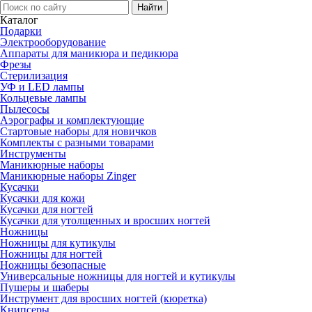
Каталог
Подарки
Электро­оборудование
Аппараты для маникюра и педикюра
Фрезы
Стерилизация
УФ и LED лампы
Кольцевые лампы
Пылесосы
Аэрографы и комплектующие
Стартовые наборы для новичков
Комплекты с разными товарами
Инструменты
Маникюрные наборы
Маникюрные наборы Zinger
Кусачки
Кусачки для кожи
Кусачки для ногтей
Кусачки для утолщенных и вросших ногтей
Ножницы
Ножницы для кутикулы
Ножницы для ногтей
Ножницы безопасные
Универсальные ножницы для ногтей и кутикулы
Пушеры и шаберы
Инструмент для вросших ногтей (кюретка)
Книпсеры