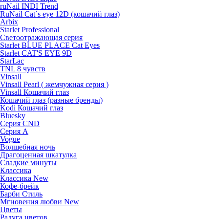
ruNail INDI Trend
RuNail Cat`s eye 12D (кошачий глаз)
Arbix
Starlet Professional
Светоотражающая серия
Starlet BLUE PLACE Cat Eyes
Starlet CAT'S EYE 9D
StarLac
TNL 8 чувств
Vinsall
Vinsall Pearl ( жемчужная серия )
Vinsall Кошачий глаз
Кошачий глаз (разные бренды)
Kodi Кошачий глаз
Bluesky
Серия CND
Серия А
Vogue
Волшебная ночь
Драгоценная шкатулка
Сладкие минуты
Классика
Классика New
Кофе-брейк
Барби Стиль
Мгновения любви New
Цветы
Радуга цветов