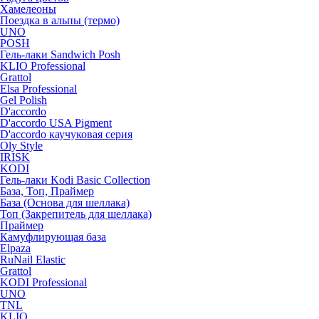
Хамелеоны
Поездка в альпы (термо)
UNO
POSH
Гель-лаки Sandwich Posh
KLIO Professional
Grattol
Elsa Professional
Gel Polish
D'accordo
D'accordo USA Pigment
D'accordo каучуковая серия
Oly Style
IRISK
KODI
Гель-лаки Kodi Basic Collection
База, Топ, Праймер
База (Основа для шеллака)
Топ (Закрепитель для шеллака)
Праймер
Камуфлирующая база
Elpaza
RuNail Elastic
Grattol
KODI Professional
UNO
TNL
KLIO