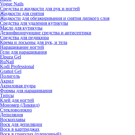
Vogue Nails
Средства и жидкости для рук и ногтей
Жидкости для снятия
Жидкости для обезжиривания и снятия липкого слоя
Средства для удаления кутикулы
Масло для кутикулы
Дезинфицирующие средства и антисептики
Средства для педикюра
Крема и лосьоны для рук, и тела
Наращивание ногтей
Гели для наращивания
Elpaza Gel
RuNail
Kodi Professional
Grattol Gel
Полигель
Акрил
Акриловая пудра
Формы для наращивания
Типсы
Клей для ногтей
Мономер (Ликвид)
Стекловолокно
Депиляция
Воскоплавы
Воск для депиляции
Воск в картриджах
Воск в гранулах (пленочный)