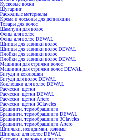
Кусковые воски
Шугаринг
Расходные материалы
Крема и лосьоны для депиляции
Товары для волос
Шампуни для волос
Фены для волос
Фены для волос DEWAL
Щипцы для завивки волос
Щипцы для завивки волос DEWAL
Плойки для завивки волос
Плойки для завивки волос DEWAL
Машинки для стрижки волос
Машинки для стрижки волос DEWAL
Бигуди и коклюшки
Бигуди для волос DEWAL
Коклюшки для волос DEWAL
Расчески, щетки
Расчески, щетки DEWAL
Расчески, щетки Artero
Расчески, щетки 3Claveles
Брашинги, термобрашинги
Брашинги, термобрашинги DEWAL
Брашинги, термобрашинги 3Claveles
Брашинги, термобрашинги Artero
Шпильки, невидимки, зажимы
Шпильки для волос DEWAL
Сеточки и шапочки для волос