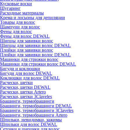
Кусковые воски
Шугаринг
Расходные материалы
Крема и лосьоны для депиляции
Товары для волос
Шампуни для волос
Фены для волос
Фены для волос DEWAL
Щипцы для завивки волос
Щипцы для завивки волос DEWAL
Плойки для завивки волос
Плойки для завивки волос DEWAL
Машинки для стрижки волос
Машинки для стрижки волос DEWAL
Бигуди и коклюшки
Бигуди для волос DEWAL
Коклюшки для волос DEWAL
Расчески, щетки
Расчески, щетки DEWAL
Расчески, щетки Artero
Расчески, щетки 3Claveles
Брашинги, термобрашинги
Брашинги, термобрашинги DEWAL
Брашинги, термобрашинги 3Claveles
Брашинги, термобрашинги Artero
Шпильки, невидимки, зажимы
Шпильки для волос DEWAL
Сеточки и шапочки для волос