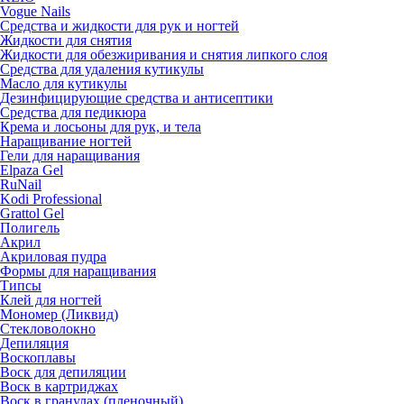
Vogue Nails
Средства и жидкости для рук и ногтей
Жидкости для снятия
Жидкости для обезжиривания и снятия липкого слоя
Средства для удаления кутикулы
Масло для кутикулы
Дезинфицирующие средства и антисептики
Средства для педикюра
Крема и лосьоны для рук, и тела
Наращивание ногтей
Гели для наращивания
Elpaza Gel
RuNail
Kodi Professional
Grattol Gel
Полигель
Акрил
Акриловая пудра
Формы для наращивания
Типсы
Клей для ногтей
Мономер (Ликвид)
Стекловолокно
Депиляция
Воскоплавы
Воск для депиляции
Воск в картриджах
Воск в гранулах (пленочный)