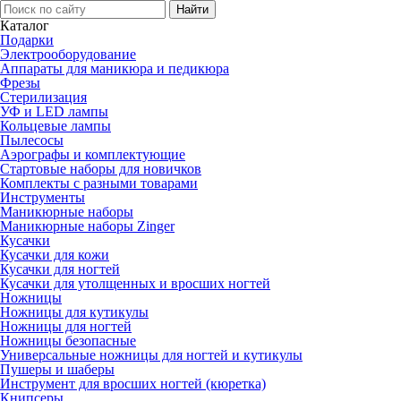
Каталог
Подарки
Электро­оборудование
Аппараты для маникюра и педикюра
Фрезы
Стерилизация
УФ и LED лампы
Кольцевые лампы
Пылесосы
Аэрографы и комплектующие
Стартовые наборы для новичков
Комплекты с разными товарами
Инструменты
Маникюрные наборы
Маникюрные наборы Zinger
Кусачки
Кусачки для кожи
Кусачки для ногтей
Кусачки для утолщенных и вросших ногтей
Ножницы
Ножницы для кутикулы
Ножницы для ногтей
Ножницы безопасные
Универсальные ножницы для ногтей и кутикулы
Пушеры и шаберы
Инструмент для вросших ногтей (кюретка)
Книпсеры