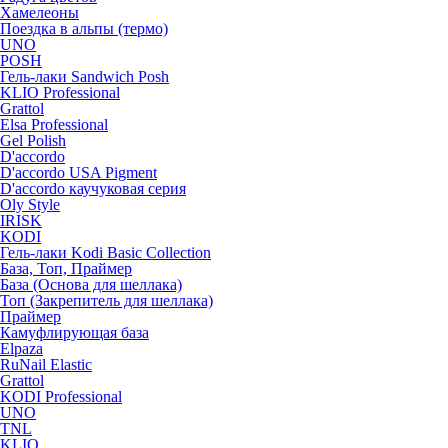
Хамелеоны
Поездка в альпы (термо)
UNO
POSH
Гель-лаки Sandwich Posh
KLIO Professional
Grattol
Elsa Professional
Gel Polish
D'accordo
D'accordo USA Pigment
D'accordo каучуковая серия
Oly Style
IRISK
KODI
Гель-лаки Kodi Basic Collection
База, Топ, Праймер
База (Основа для шеллака)
Топ (Закрепитель для шеллака)
Праймер
Камуфлирующая база
Elpaza
RuNail Elastic
Grattol
KODI Professional
UNO
TNL
KLIO