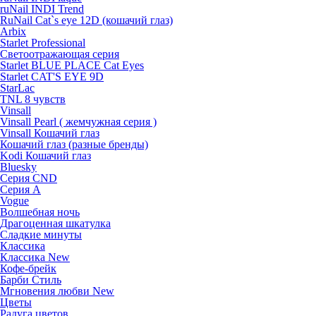
ruNail INDI Trend
RuNail Cat`s eye 12D (кошачий глаз)
Arbix
Starlet Professional
Светоотражающая серия
Starlet BLUE PLACE Cat Eyes
Starlet CAT'S EYE 9D
StarLac
TNL 8 чувств
Vinsall
Vinsall Pearl ( жемчужная серия )
Vinsall Кошачий глаз
Кошачий глаз (разные бренды)
Kodi Кошачий глаз
Bluesky
Серия CND
Серия А
Vogue
Волшебная ночь
Драгоценная шкатулка
Сладкие минуты
Классика
Классика New
Кофе-брейк
Барби Стиль
Мгновения любви New
Цветы
Радуга цветов