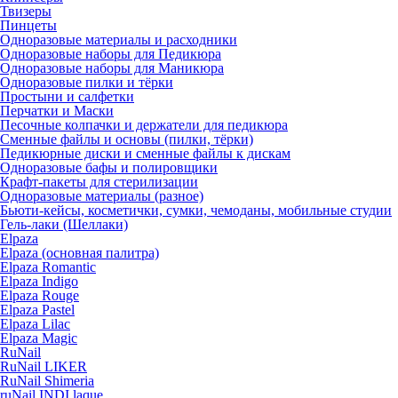
Твизеры
Пинцеты
Одноразовые материалы и расходники
Одноразовые наборы для Педикюра
Одноразовые наборы для Маникюра
Одноразовые пилки и тёрки
Простыни и салфетки
Перчатки и Маски
Песочные колпачки и держатели для педикюра
Cменные файлы и основы (пилки, тёрки)
Педикюрные диски и сменные файлы к дискам
Одноразовые бафы и полировщики
Крафт-пакеты для стерилизации
Одноразовые материалы (разное)
Бьюти-кейсы, косметички, сумки, чемоданы, мобильные студии
Гель-лаки (Шеллаки)
Elpaza
Elpaza (основная палитра)
Elpaza Romantic
Elpaza Indigo
Elpaza Rouge
Elpaza Pastel
Elpaza Lilac
Elpaza Magic
RuNail
RuNail LIKER
RuNail Shimeria
ruNail INDI laque