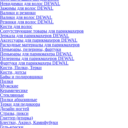
Невидимки для волос DEWAL
Зажимы для волос DEWAL
Валики и резинки
Валики для волос DEWAL
Резинки для волос DEWAL
Кисти для волос
Сопутствующие товары для парикмахеров
Зеркала для парикмахеров DEWAL
Аксессуары для парикмахеров DEWAL
Расходные материалы для парикмахеров
Пеньюары, пелерины, фартуки
Пеньюары для парикмахера DEWAL
Пелерины для парикмахеров DEWAL
Фартуки для парикмахера DEWAL
Кисти, Пилки, Терки
Кисти, дотсы
Бафы и полировщики
Пилки
Мужские
Керамичесике
Стеклянные
Пилки абразивные
Терки для педикюра
Дизайн ногтей
Стразы, пикси
Глиттер (втирка)
Блестки, Акрил, Камифубуки
Гель-краски