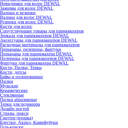
Невидимки для волос DEWAL
Зажимы для волос DEWAL
Валики и резинки
Валики для волос DEWAL
Резинки для волос DEWAL
Кисти для волос
Сопутствующие товары для парикмахеров
Зеркала для парикмахеров DEWAL
Аксессуары для парикмахеров DEWAL
Расходные материалы для парикмахеров
Пеньюары, пелерины, фартуки
Пеньюары для парикмахера DEWAL
Пелерины для парикмахеров DEWAL
Фартуки для парикмахера DEWAL
Кисти, Пилки, Терки
Кисти, дотсы
Бафы и полировщики
Пилки
Мужские
Керамичесике
Стеклянные
Пилки абразивные
Терки для педикюра
Дизайн ногтей
Стразы, пикси
Глиттер (втирка)
Блестки, Акрил, Камифубуки
Гель-краски