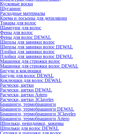
Кусковые воски
Шугаринг
Расходные материалы
Крема и лосьоны для депиляции
Товары для волос
Шампуни для волос
Фены для волос
Фены для волос DEWAL
Щипцы для завивки волос
Щипцы для завивки волос DEWAL
Плойки для завивки волос
Плойки для завивки волос DEWAL
Машинки для стрижки волос
Машинки для стрижки волос DEWAL
Бигуди и коклюшки
Бигуди для волос DEWAL
Коклюшки для волос DEWAL
Расчески, щетки
Расчески, щетки DEWAL
Расчески, щетки Artero
Расчески, щетки 3Claveles
Брашинги, термобрашинги
Брашинги, термобрашинги DEWAL
Брашинги, термобрашинги 3Claveles
Брашинги, термобрашинги Artero
Шпильки, невидимки, зажимы
Шпильки для волос DEWAL
Сеточки и шапочки для волос