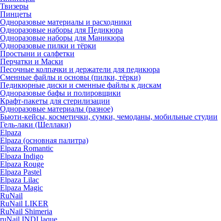
Твизеры
Пинцеты
Одноразовые материалы и расходники
Одноразовые наборы для Педикюра
Одноразовые наборы для Маникюра
Одноразовые пилки и тёрки
Простыни и салфетки
Перчатки и Маски
Песочные колпачки и держатели для педикюра
Cменные файлы и основы (пилки, тёрки)
Педикюрные диски и сменные файлы к дискам
Одноразовые бафы и полировщики
Крафт-пакеты для стерилизации
Одноразовые материалы (разное)
Бьюти-кейсы, косметички, сумки, чемоданы, мобильные студии
Гель-лаки (Шеллаки)
Elpaza
Elpaza (основная палитра)
Elpaza Romantic
Elpaza Indigo
Elpaza Rouge
Elpaza Pastel
Elpaza Lilac
Elpaza Magic
RuNail
RuNail LIKER
RuNail Shimeria
ruNail INDI laque