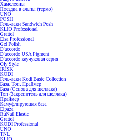
Хамелеоны
Поездка в альпы (термо)
UNO
POSH
Гель-лаки Sandwich Posh
KLIO Professional
Grattol
Elsa Professional
Gel Polish
D'accordo
D'accordo USA Pigment
D'accordo каучуковая серия
Oly Style
IRISK
KODI
Гель-лаки Kodi Basic Collection
База, Топ, Праймер
База (Основа для шеллака)
Топ (Закрепитель для шеллака)
Праймер
Камуфлирующая база
Elpaza
RuNail Elastic
Grattol
KODI Professional
UNO
TNL
KLIO