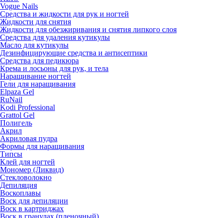
Vogue Nails
Средства и жидкости для рук и ногтей
Жидкости для снятия
Жидкости для обезжиривания и снятия липкого слоя
Средства для удаления кутикулы
Масло для кутикулы
Дезинфицирующие средства и антисептики
Средства для педикюра
Крема и лосьоны для рук, и тела
Наращивание ногтей
Гели для наращивания
Elpaza Gel
RuNail
Kodi Professional
Grattol Gel
Полигель
Акрил
Акриловая пудра
Формы для наращивания
Типсы
Клей для ногтей
Мономер (Ликвид)
Стекловолокно
Депиляция
Воскоплавы
Воск для депиляции
Воск в картриджах
Воск в гранулах (пленочный)