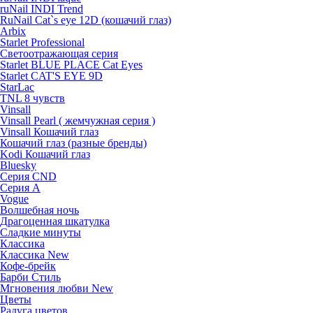
ruNail INDI Trend
RuNail Cat`s eye 12D (кошачий глаз)
Arbix
Starlet Professional
Светоотражающая серия
Starlet BLUE PLACE Cat Eyes
Starlet CAT'S EYE 9D
StarLac
TNL 8 чувств
Vinsall
Vinsall Pearl ( жемчужная серия )
Vinsall Кошачий глаз
Кошачий глаз (разные бренды)
Kodi Кошачий глаз
Bluesky
Серия CND
Серия А
Vogue
Волшебная ночь
Драгоценная шкатулка
Сладкие минуты
Классика
Классика New
Кофе-брейк
Барби Стиль
Мгновения любви New
Цветы
Радуга цветов