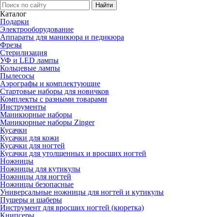
Каталог
Подарки
Электро­оборудование
Аппараты для маникюра и педикюра
Фрезы
Стерилизация
УФ и LED лампы
Кольцевые лампы
Пылесосы
Аэрографы и комплектующие
Стартовые наборы для новичков
Комплекты с разными товарами
Инструменты
Маникюрные наборы
Маникюрные наборы Zinger
Кусачки
Кусачки для кожи
Кусачки для ногтей
Кусачки для утолщенных и вросших ногтей
Ножницы
Ножницы для кутикулы
Ножницы для ногтей
Ножницы безопасные
Универсальные ножницы для ногтей и кутикулы
Пушеры и шаберы
Инструмент для вросших ногтей (кюретка)
Книпсеры