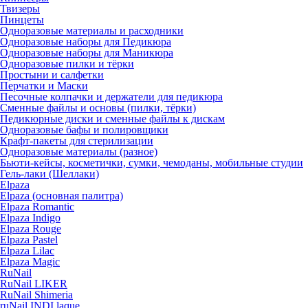
Твизеры
Пинцеты
Одноразовые материалы и расходники
Одноразовые наборы для Педикюра
Одноразовые наборы для Маникюра
Одноразовые пилки и тёрки
Простыни и салфетки
Перчатки и Маски
Песочные колпачки и держатели для педикюра
Cменные файлы и основы (пилки, тёрки)
Педикюрные диски и сменные файлы к дискам
Одноразовые бафы и полировщики
Крафт-пакеты для стерилизации
Одноразовые материалы (разное)
Бьюти-кейсы, косметички, сумки, чемоданы, мобильные студии
Гель-лаки (Шеллаки)
Elpaza
Elpaza (основная палитра)
Elpaza Romantic
Elpaza Indigo
Elpaza Rouge
Elpaza Pastel
Elpaza Lilac
Elpaza Magic
RuNail
RuNail LIKER
RuNail Shimeria
ruNail INDI laque