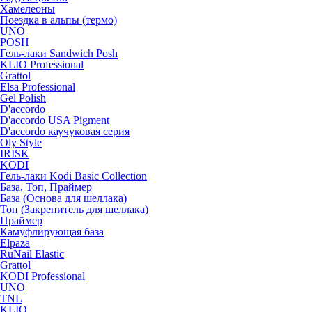
Хамелеоны
Поездка в альпы (термо)
UNO
POSH
Гель-лаки Sandwich Posh
KLIO Professional
Grattol
Elsa Professional
Gel Polish
D'accordo
D'accordo USA Pigment
D'accordo каучуковая серия
Oly Style
IRISK
KODI
Гель-лаки Kodi Basic Collection
База, Топ, Праймер
База (Основа для шеллака)
Топ (Закрепитель для шеллака)
Праймер
Камуфлирующая база
Elpaza
RuNail Elastic
Grattol
KODI Professional
UNO
TNL
KLIO