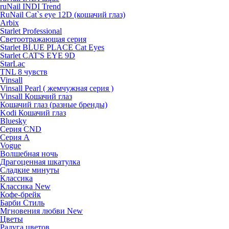
ruNail INDI Trend
RuNail Cat`s eye 12D (кошачий глаз)
Arbix
Starlet Professional
Светоотражающая серия
Starlet BLUE PLACE Cat Eyes
Starlet CAT'S EYE 9D
StarLac
TNL 8 чувств
Vinsall
Vinsall Pearl ( жемчужная серия )
Vinsall Кошачий глаз
Кошачий глаз (разные бренды)
Kodi Кошачий глаз
Bluesky
Серия CND
Серия А
Vogue
Волшебная ночь
Драгоценная шкатулка
Сладкие минуты
Классика
Классика New
Кофе-брейк
Барби Стиль
Мгновения любви New
Цветы
Радуга цветов