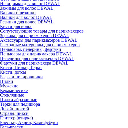
Невидимки для волос DEWAL
Зажимы для волос DEWAL
Валики и резинки
Валики для волос DEWAL
Резинки для волос DEWAL
Кисти для волос
Сопутствующие товары для парикмахеров
Зеркала для парикмахеров DEWAL
Аксессуары для парикмахеров DEWAL
Расходные материалы для парикмахеров
Пеньюары, пелерины, фартуки
Пеньюары для парикмахера DEWAL
Пелерины для парикмахеров DEWAL
Фартуки для парикмахера DEWAL
Кисти, Пилки, Терки
Кисти, дотсы
Бафы и полировщики
Пилки
Мужские
Керамичесике
Стеклянные
Пилки абразивные
Терки для педикюра
Дизайн ногтей
Стразы, пикси
Глиттер (втирка)
Блестки, Акрил, Камифубуки
Гель-краски