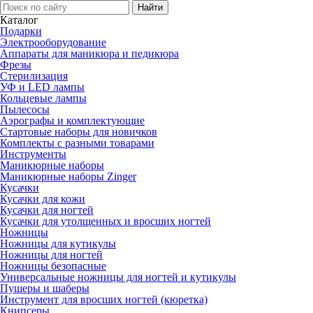
Каталог
Подарки
Электро­оборудование
Аппараты для маникюра и педикюра
Фрезы
Стерилизация
УФ и LED лампы
Кольцевые лампы
Пылесосы
Аэрографы и комплектующие
Стартовые наборы для новичков
Комплекты с разными товарами
Инструменты
Маникюрные наборы
Маникюрные наборы Zinger
Кусачки
Кусачки для кожи
Кусачки для ногтей
Кусачки для утолщенных и вросших ногтей
Ножницы
Ножницы для кутикулы
Ножницы для ногтей
Ножницы безопасные
Универсальные ножницы для ногтей и кутикулы
Пушеры и шаберы
Инструмент для вросших ногтей (кюретка)
Книпсеры