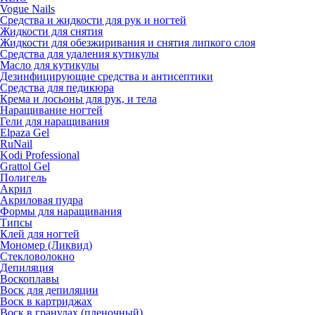
Vogue Nails
Средства и жидкости для рук и ногтей
Жидкости для снятия
Жидкости для обезжиривания и снятия липкого слоя
Средства для удаления кутикулы
Масло для кутикулы
Дезинфицирующие средства и антисептики
Средства для педикюра
Крема и лосьоны для рук, и тела
Наращивание ногтей
Гели для наращивания
Elpaza Gel
RuNail
Kodi Professional
Grattol Gel
Полигель
Акрил
Акриловая пудра
Формы для наращивания
Типсы
Клей для ногтей
Мономер (Ликвид)
Стекловолокно
Депиляция
Воскоплавы
Воск для депиляции
Воск в картриджах
Воск в гранулах (пленочный)