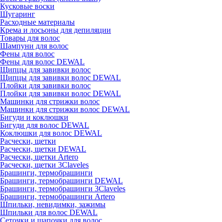
Кусковые воски
Шугаринг
Расходные материалы
Крема и лосьоны для депиляции
Товары для волос
Шампуни для волос
Фены для волос
Фены для волос DEWAL
Щипцы для завивки волос
Щипцы для завивки волос DEWAL
Плойки для завивки волос
Плойки для завивки волос DEWAL
Машинки для стрижки волос
Машинки для стрижки волос DEWAL
Бигуди и коклюшки
Бигуди для волос DEWAL
Коклюшки для волос DEWAL
Расчески, щетки
Расчески, щетки DEWAL
Расчески, щетки Artero
Расчески, щетки 3Claveles
Брашинги, термобрашинги
Брашинги, термобрашинги DEWAL
Брашинги, термобрашинги 3Claveles
Брашинги, термобрашинги Artero
Шпильки, невидимки, зажимы
Шпильки для волос DEWAL
Сеточки и шапочки для волос