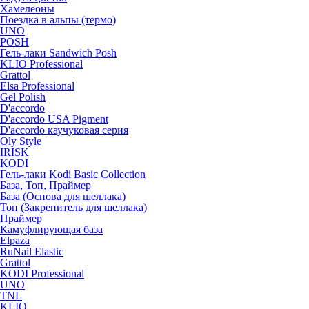
Хамелеоны
Поездка в альпы (термо)
UNO
POSH
Гель-лаки Sandwich Posh
KLIO Professional
Grattol
Elsa Professional
Gel Polish
D'accordo
D'accordo USA Pigment
D'accordo каучуковая серия
Oly Style
IRISK
KODI
Гель-лаки Kodi Basic Collection
База, Топ, Праймер
База (Основа для шеллака)
Топ (Закрепитель для шеллака)
Праймер
Камуфлирующая база
Elpaza
RuNail Elastic
Grattol
KODI Professional
UNO
TNL
KLIO