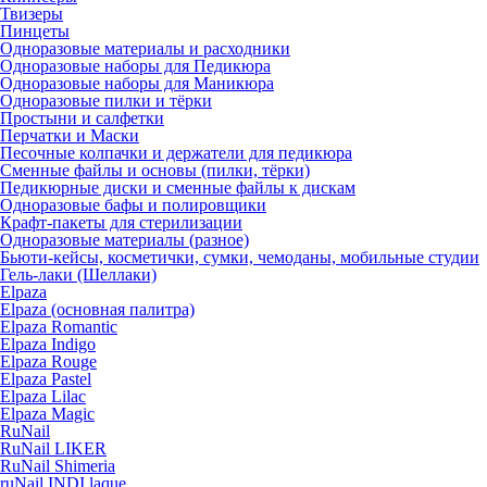
Твизеры
Пинцеты
Одноразовые материалы и расходники
Одноразовые наборы для Педикюра
Одноразовые наборы для Маникюра
Одноразовые пилки и тёрки
Простыни и салфетки
Перчатки и Маски
Песочные колпачки и держатели для педикюра
Cменные файлы и основы (пилки, тёрки)
Педикюрные диски и сменные файлы к дискам
Одноразовые бафы и полировщики
Крафт-пакеты для стерилизации
Одноразовые материалы (разное)
Бьюти-кейсы, косметички, сумки, чемоданы, мобильные студии
Гель-лаки (Шеллаки)
Elpaza
Elpaza (основная палитра)
Elpaza Romantic
Elpaza Indigo
Elpaza Rouge
Elpaza Pastel
Elpaza Lilac
Elpaza Magic
RuNail
RuNail LIKER
RuNail Shimeria
ruNail INDI laque