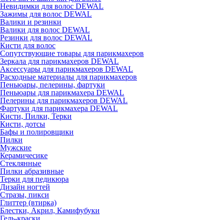
Невидимки для волос DEWAL
Зажимы для волос DEWAL
Валики и резинки
Валики для волос DEWAL
Резинки для волос DEWAL
Кисти для волос
Сопутствующие товары для парикмахеров
Зеркала для парикмахеров DEWAL
Аксессуары для парикмахеров DEWAL
Расходные материалы для парикмахеров
Пеньюары, пелерины, фартуки
Пеньюары для парикмахера DEWAL
Пелерины для парикмахеров DEWAL
Фартуки для парикмахера DEWAL
Кисти, Пилки, Терки
Кисти, дотсы
Бафы и полировщики
Пилки
Мужские
Керамичесике
Стеклянные
Пилки абразивные
Терки для педикюра
Дизайн ногтей
Стразы, пикси
Глиттер (втирка)
Блестки, Акрил, Камифубуки
Гель-краски