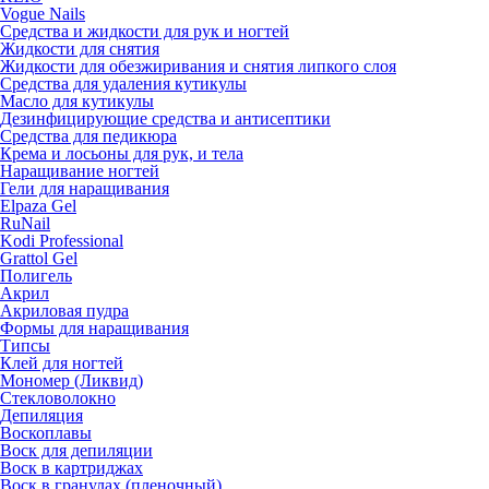
Vogue Nails
Средства и жидкости для рук и ногтей
Жидкости для снятия
Жидкости для обезжиривания и снятия липкого слоя
Средства для удаления кутикулы
Масло для кутикулы
Дезинфицирующие средства и антисептики
Средства для педикюра
Крема и лосьоны для рук, и тела
Наращивание ногтей
Гели для наращивания
Elpaza Gel
RuNail
Kodi Professional
Grattol Gel
Полигель
Акрил
Акриловая пудра
Формы для наращивания
Типсы
Клей для ногтей
Мономер (Ликвид)
Стекловолокно
Депиляция
Воскоплавы
Воск для депиляции
Воск в картриджах
Воск в гранулах (пленочный)