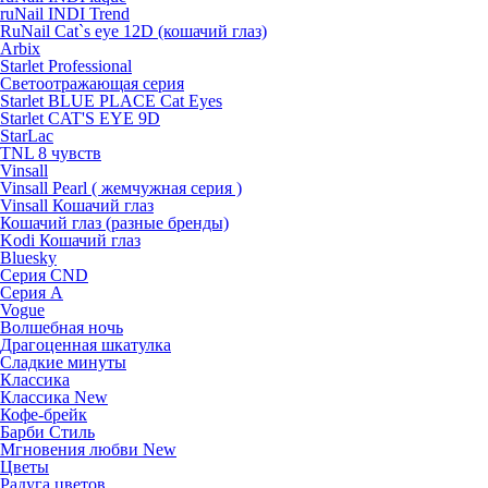
ruNail INDI Trend
RuNail Cat`s eye 12D (кошачий глаз)
Arbix
Starlet Professional
Светоотражающая серия
Starlet BLUE PLACE Cat Eyes
Starlet CAT'S EYE 9D
StarLac
TNL 8 чувств
Vinsall
Vinsall Pearl ( жемчужная серия )
Vinsall Кошачий глаз
Кошачий глаз (разные бренды)
Kodi Кошачий глаз
Bluesky
Серия CND
Серия А
Vogue
Волшебная ночь
Драгоценная шкатулка
Сладкие минуты
Классика
Классика New
Кофе-брейк
Барби Стиль
Мгновения любви New
Цветы
Радуга цветов