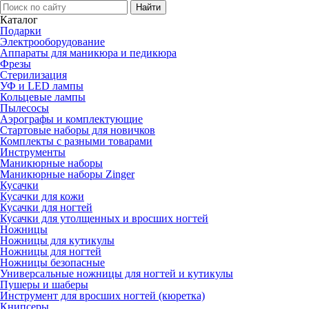
Каталог
Подарки
Электро­оборудование
Аппараты для маникюра и педикюра
Фрезы
Стерилизация
УФ и LED лампы
Кольцевые лампы
Пылесосы
Аэрографы и комплектующие
Стартовые наборы для новичков
Комплекты с разными товарами
Инструменты
Маникюрные наборы
Маникюрные наборы Zinger
Кусачки
Кусачки для кожи
Кусачки для ногтей
Кусачки для утолщенных и вросших ногтей
Ножницы
Ножницы для кутикулы
Ножницы для ногтей
Ножницы безопасные
Универсальные ножницы для ногтей и кутикулы
Пушеры и шаберы
Инструмент для вросших ногтей (кюретка)
Книпсеры