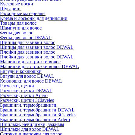
Кусковые воски
Шугаринг
Расходные материалы
Крема и лосьоны для депиляции
Товары для волос
Шампуни для волос
Фены для волос
Фены для волос DEWAL
Щипцы для завивки волос
Щипцы для завивки волос DEWAL
Плойки для завивки волос
Плойки для завивки волос DEWAL
Машинки для стрижки волос
Машинки для стрижки волос DEWAL
Бигуди и коклюшки
Бигуди для волос DEWAL
Коклюшки для волос DEWAL
Расчески, щетки
Расчески, щетки DEWAL
Расчески, щетки Artero
Расчески, щетки 3Claveles
Брашинги, термобрашинги
Брашинги, термобрашинги DEWAL
Брашинги, термобрашинги 3Claveles
Брашинги, термобрашинги Artero
Шпильки, невидимки, зажимы
Шпильки для волос DEWAL
Сеточки и шапочки для волос