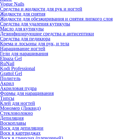
Vogue Nails
Средства и жидкости для рук и ногтей
Жидкости для снятия
Жидкости для обезжиривания и снятия липкого слоя
Средства для удаления кутикулы
Масло для кутикулы
Дезинфицирующие средства и антисептики
Средства для педикюра
Крема и лосьоны для рук, и тела
Наращивание ногтей
Гели для наращивания
Elpaza Gel
RuNail
Kodi Professional
Grattol Gel
Полигель
Акрил
Акриловая пудра
Формы для наращивания
Типсы
Клей для ногтей
Мономер (Ликвид)
Стекловолокно
Депиляция
Воскоплавы
Воск для депиляции
Воск в картриджах
Воск в гранулах (пленочный)