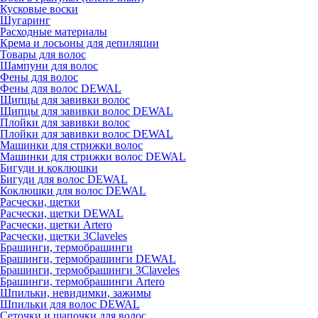
Кусковые воски
Шугаринг
Расходные материалы
Крема и лосьоны для депиляции
Товары для волос
Шампуни для волос
Фены для волос
Фены для волос DEWAL
Щипцы для завивки волос
Щипцы для завивки волос DEWAL
Плойки для завивки волос
Плойки для завивки волос DEWAL
Машинки для стрижки волос
Машинки для стрижки волос DEWAL
Бигуди и коклюшки
Бигуди для волос DEWAL
Коклюшки для волос DEWAL
Расчески, щетки
Расчески, щетки DEWAL
Расчески, щетки Artero
Расчески, щетки 3Claveles
Брашинги, термобрашинги
Брашинги, термобрашинги DEWAL
Брашинги, термобрашинги 3Claveles
Брашинги, термобрашинги Artero
Шпильки, невидимки, зажимы
Шпильки для волос DEWAL
Сеточки и шапочки для волос