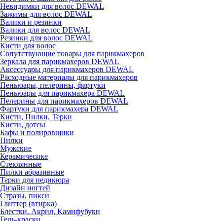
Невидимки для волос DEWAL
Зажимы для волос DEWAL
Валики и резинки
Валики для волос DEWAL
Резинки для волос DEWAL
Кисти для волос
Сопутствующие товары для парикмахеров
Зеркала для парикмахеров DEWAL
Аксессуары для парикмахеров DEWAL
Расходные материалы для парикмахеров
Пеньюары, пелерины, фартуки
Пеньюары для парикмахера DEWAL
Пелерины для парикмахеров DEWAL
Фартуки для парикмахера DEWAL
Кисти, Пилки, Терки
Кисти, дотсы
Бафы и полировщики
Пилки
Мужские
Керамичесике
Стеклянные
Пилки абразивные
Терки для педикюра
Дизайн ногтей
Стразы, пикси
Глиттер (втирка)
Блестки, Акрил, Камифубуки
Гель-краски