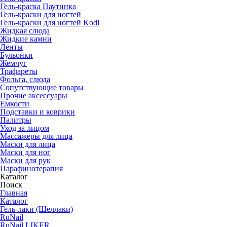
Гель-краска Паутинка
Гель-краски для ногтей
Гель-краски для ногтей Kodi
Жидкая слюда
Жидкие камни
Ленты
Бульонки
Жемчуг
Трафареты
Фольга, слюда
Сопутствующие товары
Прочие аксессуары
Емкости
Подставки и коврики
Палитры
Уход за лицом
Массажеры для лица
Маски для лица
Маски для ног
Маски для рук
Парафино­терапия
Каталог
Поиск
Главная
Каталог
Гель-лаки (Шеллаки)
RuNail
RuNail LIKER