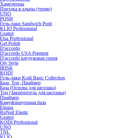
Хамелеоны
Поездка в альпы (термо)
UNO
POSH
Гель-лаки Sandwich Posh
KLIO Professional
Grattol
Elsa Professional
Gel Polish
D'accordo
D'accordo USA Pigment
D'accordo каучуковая серия
Oly Style
IRISK
KODI
Гель-лаки Kodi Basic Collection
База, Топ, Праймер
База (Основа для шеллака)
Топ (Закрепитель для шеллака)
Праймер
Камуфлирующая база
Elpaza
RuNail Elastic
Grattol
KODI Professional
UNO
TNL
KLIO