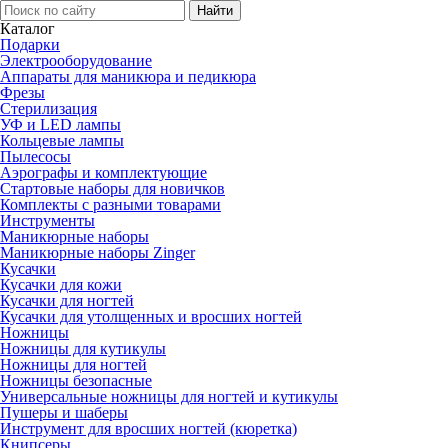
Каталог
Подарки
Электро­оборудование
Аппараты для маникюра и педикюра
Фрезы
Стерилизация
УФ и LED лампы
Кольцевые лампы
Пылесосы
Аэрографы и комплектующие
Стартовые наборы для новичков
Комплекты с разными товарами
Инструменты
Маникюрные наборы
Маникюрные наборы Zinger
Кусачки
Кусачки для кожи
Кусачки для ногтей
Кусачки для утолщенных и вросших ногтей
Ножницы
Ножницы для кутикулы
Ножницы для ногтей
Ножницы безопасные
Универсальные ножницы для ногтей и кутикулы
Пушеры и шаберы
Инструмент для вросших ногтей (кюретка)
Книпсеры