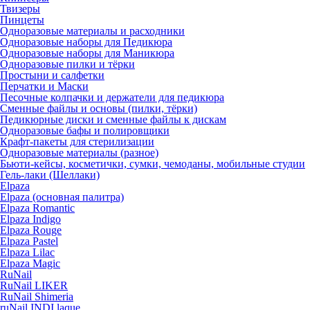
Твизеры
Пинцеты
Одноразовые материалы и расходники
Одноразовые наборы для Педикюра
Одноразовые наборы для Маникюра
Одноразовые пилки и тёрки
Простыни и салфетки
Перчатки и Маски
Песочные колпачки и держатели для педикюра
Cменные файлы и основы (пилки, тёрки)
Педикюрные диски и сменные файлы к дискам
Одноразовые бафы и полировщики
Крафт-пакеты для стерилизации
Одноразовые материалы (разное)
Бьюти-кейсы, косметички, сумки, чемоданы, мобильные студии
Гель-лаки (Шеллаки)
Elpaza
Elpaza (основная палитра)
Elpaza Romantic
Elpaza Indigo
Elpaza Rouge
Elpaza Pastel
Elpaza Lilac
Elpaza Magic
RuNail
RuNail LIKER
RuNail Shimeria
ruNail INDI laque