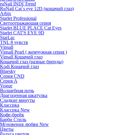
ruNail INDI Trend
RuNail Cat`s eye 12D (кошачий глаз)
Arbix
Starlet Professional
Светоотражающая серия
Starlet BLUE PLACE Cat Eyes
Starlet CAT'S EYE 9D
StarLac
TNL 8 чувств
Vinsall
Vinsall Pearl ( жемчужная серия )
Vinsall Кошачий глаз
Кошачий глаз (разные бренды)
Kodi Кошачий глаз
Bluesky
Серия CND
Серия А
Vogue
Волшебная ночь
Драгоценная шкатулка
Сладкие минуты
Классика
Классика New
Кофе-брейк
Барби Стиль
Мгновения любви New
Цветы
Радуга цветов