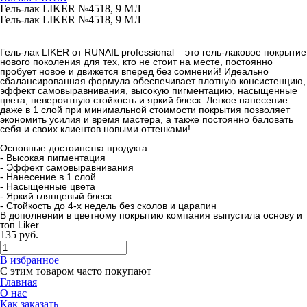
Гель-лак LIKER №4518, 9 МЛ
Гель-лак LIKER №4518, 9 МЛ
Гель-лак LIKER от RUNAIL professional – это гель-лаковое покрытие
нового поколения для тех, кто не стоит на месте, постоянно
пробует новое и движется вперед без сомнений! Идеально
сбалансированная формула обеспечивает плотную консистенцию,
эффект самовыравнивания, высокую пигментацию, насыщенные
цвета, невероятную стойкость и яркий блеск. Легкое нанесение
даже в 1 слой при минимальной стоимости покрытия позволяет
экономить усилия и время мастера, а также постоянно баловать
себя и своих клиентов новыми оттенками!
Основные достоинства продукта:
- Высокая пигментация
- Эффект самовыравнивания
- Нанесение в 1 слой
- Насыщенные цвета
- Яркий глянцевый блеск
- Стойкость до 4-х недель без сколов и царапин
В дополнении в цветному покрытию компания выпустила основу и
топ Liker
135
руб.
В избранное
С этим товаром часто покупают
Главная
О нас
Как заказать