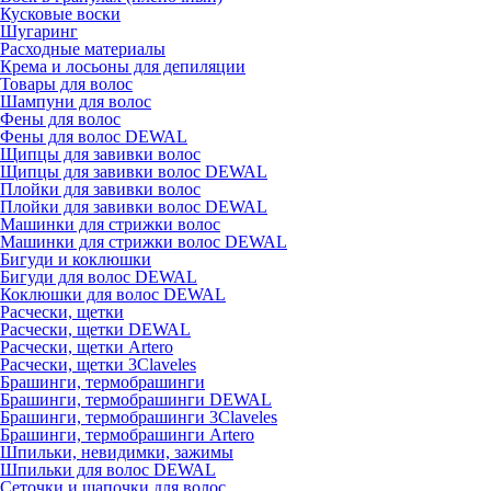
Кусковые воски
Шугаринг
Расходные материалы
Крема и лосьоны для депиляции
Товары для волос
Шампуни для волос
Фены для волос
Фены для волос DEWAL
Щипцы для завивки волос
Щипцы для завивки волос DEWAL
Плойки для завивки волос
Плойки для завивки волос DEWAL
Машинки для стрижки волос
Машинки для стрижки волос DEWAL
Бигуди и коклюшки
Бигуди для волос DEWAL
Коклюшки для волос DEWAL
Расчески, щетки
Расчески, щетки DEWAL
Расчески, щетки Artero
Расчески, щетки 3Claveles
Брашинги, термобрашинги
Брашинги, термобрашинги DEWAL
Брашинги, термобрашинги 3Claveles
Брашинги, термобрашинги Artero
Шпильки, невидимки, зажимы
Шпильки для волос DEWAL
Сеточки и шапочки для волос