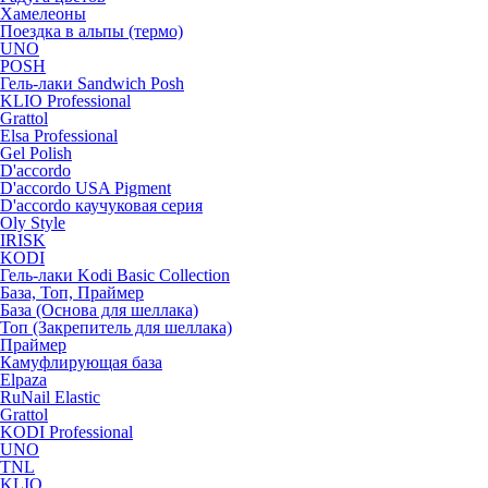
Хамелеоны
Поездка в альпы (термо)
UNO
POSH
Гель-лаки Sandwich Posh
KLIO Professional
Grattol
Elsa Professional
Gel Polish
D'accordo
D'accordo USA Pigment
D'accordo каучуковая серия
Oly Style
IRISK
KODI
Гель-лаки Kodi Basic Collection
База, Топ, Праймер
База (Основа для шеллака)
Топ (Закрепитель для шеллака)
Праймер
Камуфлирующая база
Elpaza
RuNail Elastic
Grattol
KODI Professional
UNO
TNL
KLIO