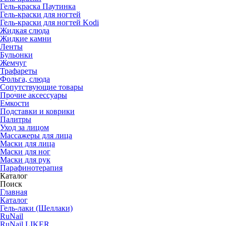
Гель-краска Паутинка
Гель-краски для ногтей
Гель-краски для ногтей Kodi
Жидкая слюда
Жидкие камни
Ленты
Бульонки
Жемчуг
Трафареты
Фольга, слюда
Сопутствующие товары
Прочие аксессуары
Емкости
Подставки и коврики
Палитры
Уход за лицом
Массажеры для лица
Маски для лица
Маски для ног
Маски для рук
Парафино­терапия
Каталог
Поиск
Главная
Каталог
Гель-лаки (Шеллаки)
RuNail
RuNail LIKER