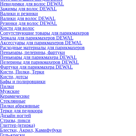
Невидимки для волос DEWAL
Зажимы для волос DEWAL
Валики и резинки
Валики для волос DEWAL
Резинки для волос DEWAL
Кисти для волос
Сопутствующие товары для парикмахеров
Зеркала для парикмахеров DEWAL
Аксессуары для парикмахеров DEWAL
Расходные материалы для парикмахеров
Пеньюары, пелерины, фартуки
Пеньюары для парикмахера DEWAL
Пелерины для парикмахеров DEWAL
Фартуки для парикмахера DEWAL
Кисти, Пилки, Терки
Кисти, дотсы
Бафы и полировщики
Пилки
Мужские
Керамичесике
Стеклянные
Пилки абразивные
Терки для педикюра
Дизайн ногтей
Стразы, пикси
Глиттер (втирка)
Блестки, Акрил, Камифубуки
Гель-краски