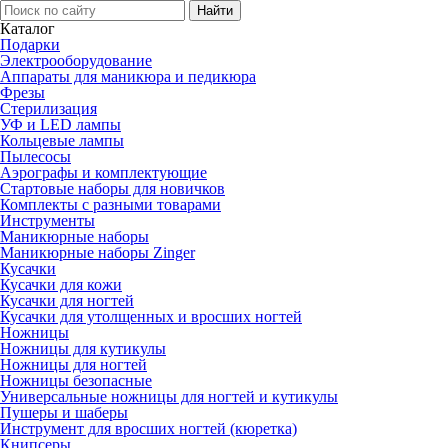
Каталог
Подарки
Электро­оборудование
Аппараты для маникюра и педикюра
Фрезы
Стерилизация
УФ и LED лампы
Кольцевые лампы
Пылесосы
Аэрографы и комплектующие
Стартовые наборы для новичков
Комплекты с разными товарами
Инструменты
Маникюрные наборы
Маникюрные наборы Zinger
Кусачки
Кусачки для кожи
Кусачки для ногтей
Кусачки для утолщенных и вросших ногтей
Ножницы
Ножницы для кутикулы
Ножницы для ногтей
Ножницы безопасные
Универсальные ножницы для ногтей и кутикулы
Пушеры и шаберы
Инструмент для вросших ногтей (кюретка)
Книпсеры