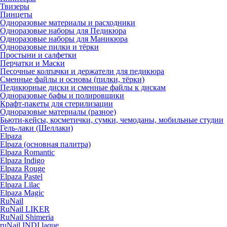
Твизеры
Пинцеты
Одноразовые материалы и расходники
Одноразовые наборы для Педикюра
Одноразовые наборы для Маникюра
Одноразовые пилки и тёрки
Простыни и салфетки
Перчатки и Маски
Песочные колпачки и держатели для педикюра
Cменные файлы и основы (пилки, тёрки)
Педикюрные диски и сменные файлы к дискам
Одноразовые бафы и полировщики
Крафт-пакеты для стерилизации
Одноразовые материалы (разное)
Бьюти-кейсы, косметички, сумки, чемоданы, мобильные студии
Гель-лаки (Шеллаки)
Elpaza
Elpaza (основная палитра)
Elpaza Romantic
Elpaza Indigo
Elpaza Rouge
Elpaza Pastel
Elpaza Lilac
Elpaza Magic
RuNail
RuNail LIKER
RuNail Shimeria
ruNail INDI laque