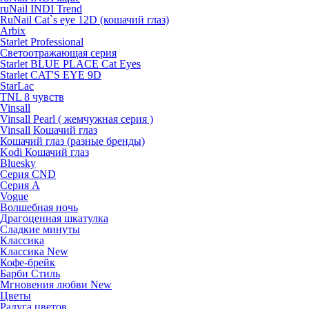
ruNail INDI Trend
RuNail Cat`s eye 12D (кошачий глаз)
Arbix
Starlet Professional
Светоотражающая серия
Starlet BLUE PLACE Cat Eyes
Starlet CAT'S EYE 9D
StarLac
TNL 8 чувств
Vinsall
Vinsall Pearl ( жемчужная серия )
Vinsall Кошачий глаз
Кошачий глаз (разные бренды)
Kodi Кошачий глаз
Bluesky
Серия CND
Серия А
Vogue
Волшебная ночь
Драгоценная шкатулка
Сладкие минуты
Классика
Классика New
Кофе-брейк
Барби Стиль
Мгновения любви New
Цветы
Радуга цветов