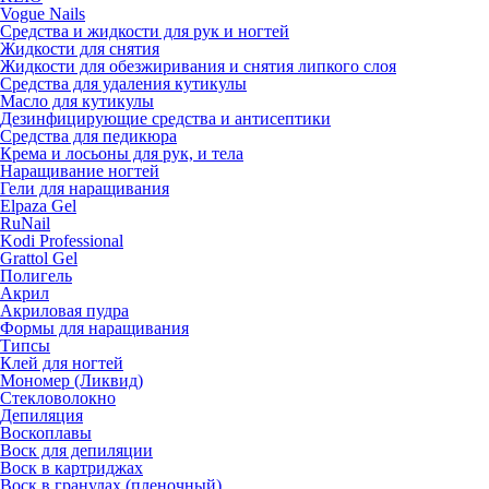
Vogue Nails
Средства и жидкости для рук и ногтей
Жидкости для снятия
Жидкости для обезжиривания и снятия липкого слоя
Средства для удаления кутикулы
Масло для кутикулы
Дезинфицирующие средства и антисептики
Средства для педикюра
Крема и лосьоны для рук, и тела
Наращивание ногтей
Гели для наращивания
Elpaza Gel
RuNail
Kodi Professional
Grattol Gel
Полигель
Акрил
Акриловая пудра
Формы для наращивания
Типсы
Клей для ногтей
Мономер (Ликвид)
Стекловолокно
Депиляция
Воскоплавы
Воск для депиляции
Воск в картриджах
Воск в гранулах (пленочный)