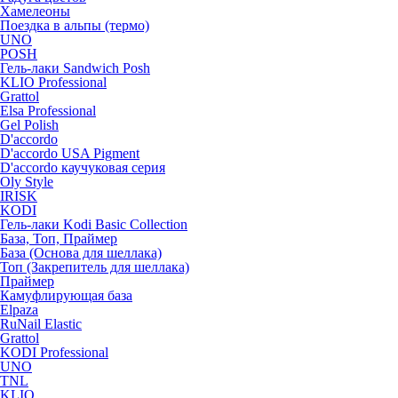
Хамелеоны
Поездка в альпы (термо)
UNO
POSH
Гель-лаки Sandwich Posh
KLIO Professional
Grattol
Elsa Professional
Gel Polish
D'accordo
D'accordo USA Pigment
D'accordo каучуковая серия
Oly Style
IRISK
KODI
Гель-лаки Kodi Basic Collection
База, Топ, Праймер
База (Основа для шеллака)
Топ (Закрепитель для шеллака)
Праймер
Камуфлирующая база
Elpaza
RuNail Elastic
Grattol
KODI Professional
UNO
TNL
KLIO