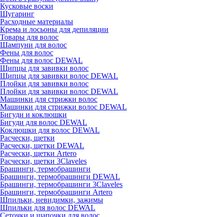
Кусковые воски
Шугаринг
Расходные материалы
Крема и лосьоны для депиляции
Товары для волос
Шампуни для волос
Фены для волос
Фены для волос DEWAL
Щипцы для завивки волос
Щипцы для завивки волос DEWAL
Плойки для завивки волос
Плойки для завивки волос DEWAL
Машинки для стрижки волос
Машинки для стрижки волос DEWAL
Бигуди и коклюшки
Бигуди для волос DEWAL
Коклюшки для волос DEWAL
Расчески, щетки
Расчески, щетки DEWAL
Расчески, щетки Artero
Расчески, щетки 3Claveles
Брашинги, термобрашинги
Брашинги, термобрашинги DEWAL
Брашинги, термобрашинги 3Claveles
Брашинги, термобрашинги Artero
Шпильки, невидимки, зажимы
Шпильки для волос DEWAL
Сеточки и шапочки для волос