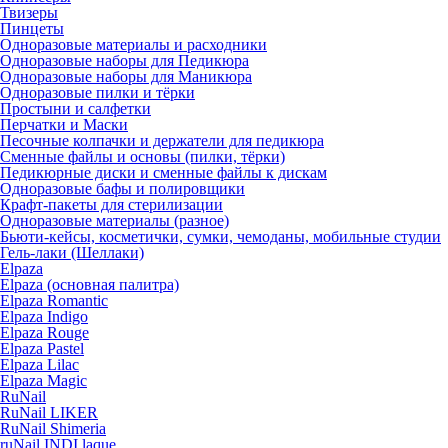
Твизеры
Пинцеты
Одноразовые материалы и расходники
Одноразовые наборы для Педикюра
Одноразовые наборы для Маникюра
Одноразовые пилки и тёрки
Простыни и салфетки
Перчатки и Маски
Песочные колпачки и держатели для педикюра
Cменные файлы и основы (пилки, тёрки)
Педикюрные диски и сменные файлы к дискам
Одноразовые бафы и полировщики
Крафт-пакеты для стерилизации
Одноразовые материалы (разное)
Бьюти-кейсы, косметички, сумки, чемоданы, мобильные студии
Гель-лаки (Шеллаки)
Elpaza
Elpaza (основная палитра)
Elpaza Romantic
Elpaza Indigo
Elpaza Rouge
Elpaza Pastel
Elpaza Lilac
Elpaza Magic
RuNail
RuNail LIKER
RuNail Shimeria
ruNail INDI laque