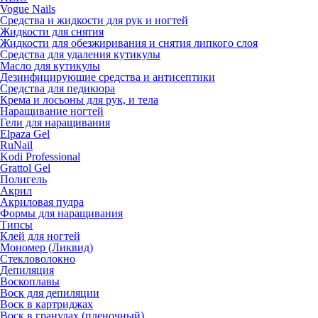
Vogue Nails
Средства и жидкости для рук и ногтей
Жидкости для снятия
Жидкости для обезжиривания и снятия липкого слоя
Средства для удаления кутикулы
Масло для кутикулы
Дезинфицирующие средства и антисептики
Средства для педикюра
Крема и лосьоны для рук, и тела
Наращивание ногтей
Гели для наращивания
Elpaza Gel
RuNail
Kodi Professional
Grattol Gel
Полигель
Акрил
Акриловая пудра
Формы для наращивания
Типсы
Клей для ногтей
Мономер (Ликвид)
Стекловолокно
Депиляция
Воскоплавы
Воск для депиляции
Воск в картриджах
Воск в гранулах (пленочный)