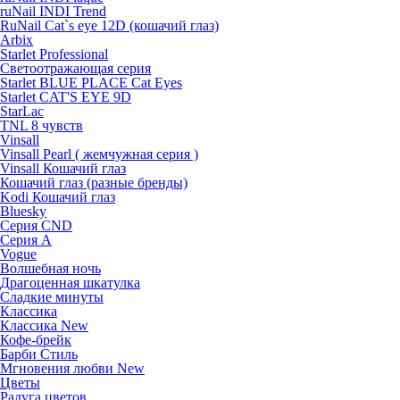
ruNail INDI Trend
RuNail Cat`s eye 12D (кошачий глаз)
Arbix
Starlet Professional
Светоотражающая серия
Starlet BLUE PLACE Cat Eyes
Starlet CAT'S EYE 9D
StarLac
TNL 8 чувств
Vinsall
Vinsall Pearl ( жемчужная серия )
Vinsall Кошачий глаз
Кошачий глаз (разные бренды)
Kodi Кошачий глаз
Bluesky
Серия CND
Серия А
Vogue
Волшебная ночь
Драгоценная шкатулка
Сладкие минуты
Классика
Классика New
Кофе-брейк
Барби Стиль
Мгновения любви New
Цветы
Радуга цветов