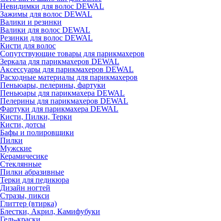
Невидимки для волос DEWAL
Зажимы для волос DEWAL
Валики и резинки
Валики для волос DEWAL
Резинки для волос DEWAL
Кисти для волос
Сопутствующие товары для парикмахеров
Зеркала для парикмахеров DEWAL
Аксессуары для парикмахеров DEWAL
Расходные материалы для парикмахеров
Пеньюары, пелерины, фартуки
Пеньюары для парикмахера DEWAL
Пелерины для парикмахеров DEWAL
Фартуки для парикмахера DEWAL
Кисти, Пилки, Терки
Кисти, дотсы
Бафы и полировщики
Пилки
Мужские
Керамичесике
Стеклянные
Пилки абразивные
Терки для педикюра
Дизайн ногтей
Стразы, пикси
Глиттер (втирка)
Блестки, Акрил, Камифубуки
Гель-краски