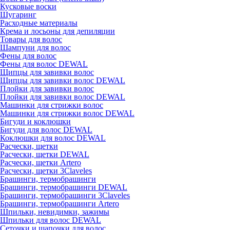
Кусковые воски
Шугаринг
Расходные материалы
Крема и лосьоны для депиляции
Товары для волос
Шампуни для волос
Фены для волос
Фены для волос DEWAL
Щипцы для завивки волос
Щипцы для завивки волос DEWAL
Плойки для завивки волос
Плойки для завивки волос DEWAL
Машинки для стрижки волос
Машинки для стрижки волос DEWAL
Бигуди и коклюшки
Бигуди для волос DEWAL
Коклюшки для волос DEWAL
Расчески, щетки
Расчески, щетки DEWAL
Расчески, щетки Artero
Расчески, щетки 3Claveles
Брашинги, термобрашинги
Брашинги, термобрашинги DEWAL
Брашинги, термобрашинги 3Claveles
Брашинги, термобрашинги Artero
Шпильки, невидимки, зажимы
Шпильки для волос DEWAL
Сеточки и шапочки для волос