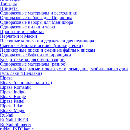
Твизеры
Пинцеты
Одноразовые материалы и расходники
Одноразовые наборы для Педикюра
Одноразовые наборы для Маникюра
Одноразовые пилки и тёрки
Простыни и салфетки
Перчатки и Маски
Песочные колпачки и держатели для педикюра
Cменные файлы и основы (пилки, тёрки)
Педикюрные диски и сменные файлы к дискам
Одноразовые бафы и полировщики
Крафт-пакеты для стерилизации
Одноразовые материалы (разное)
Бьюти-кейсы, косметички, сумки, чемоданы, мобильные студии
Гель-лаки (Шеллаки)
Elpaza
Elpaza (основная палитра)
Elpaza Romantic
Elpaza Indigo
Elpaza Rouge
Elpaza Pastel
Elpaza Lilac
Elpaza Magic
RuNail
RuNail LIKER
RuNail Shimeria
ruNail INDI laque