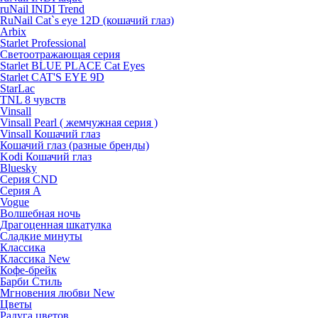
ruNail INDI Trend
RuNail Cat`s eye 12D (кошачий глаз)
Arbix
Starlet Professional
Светоотражающая серия
Starlet BLUE PLACE Cat Eyes
Starlet CAT'S EYE 9D
StarLac
TNL 8 чувств
Vinsall
Vinsall Pearl ( жемчужная серия )
Vinsall Кошачий глаз
Кошачий глаз (разные бренды)
Kodi Кошачий глаз
Bluesky
Серия CND
Серия А
Vogue
Волшебная ночь
Драгоценная шкатулка
Сладкие минуты
Классика
Классика New
Кофе-брейк
Барби Стиль
Мгновения любви New
Цветы
Радуга цветов