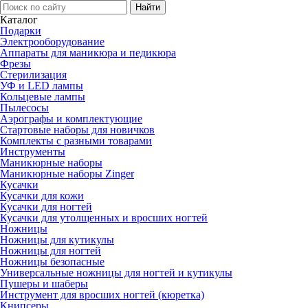
Каталог
Подарки
Электро­оборудование
Аппараты для маникюра и педикюра
Фрезы
Стерилизация
УФ и LED лампы
Кольцевые лампы
Пылесосы
Аэрографы и комплектующие
Стартовые наборы для новичков
Комплекты с разными товарами
Инструменты
Маникюрные наборы
Маникюрные наборы Zinger
Кусачки
Кусачки для кожи
Кусачки для ногтей
Кусачки для утолщенных и вросших ногтей
Ножницы
Ножницы для кутикулы
Ножницы для ногтей
Ножницы безопасные
Универсальные ножницы для ногтей и кутикулы
Пушеры и шаберы
Инструмент для вросших ногтей (кюретка)
Книпсеры