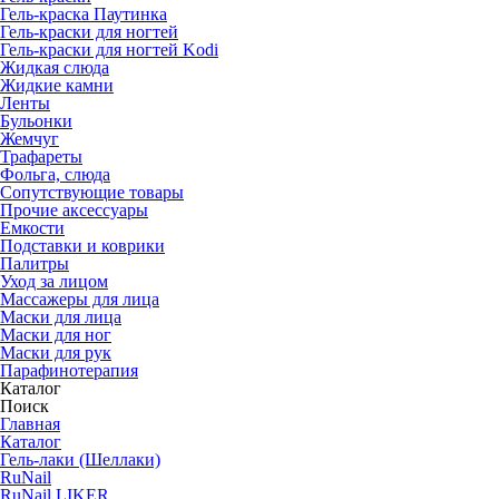
Гель-краска Паутинка
Гель-краски для ногтей
Гель-краски для ногтей Kodi
Жидкая слюда
Жидкие камни
Ленты
Бульонки
Жемчуг
Трафареты
Фольга, слюда
Сопутствующие товары
Прочие аксессуары
Емкости
Подставки и коврики
Палитры
Уход за лицом
Массажеры для лица
Маски для лица
Маски для ног
Маски для рук
Парафино­терапия
Каталог
Поиск
Главная
Каталог
Гель-лаки (Шеллаки)
RuNail
RuNail LIKER