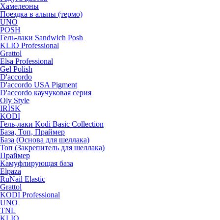
Хамелеоны
Поездка в альпы (термо)
UNO
POSH
Гель-лаки Sandwich Posh
KLIO Professional
Grattol
Elsa Professional
Gel Polish
D'accordo
D'accordo USA Pigment
D'accordo каучуковая серия
Oly Style
IRISK
KODI
Гель-лаки Kodi Basic Collection
База, Топ, Праймер
База (Основа для шеллака)
Топ (Закрепитель для шеллака)
Праймер
Камуфлирующая база
Elpaza
RuNail Elastic
Grattol
KODI Professional
UNO
TNL
KLIO