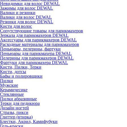
Невидимки для волос DEWAL
Зажимы для волос DEWAL
Валики и резинки
Валики для волос DEWAL
Резинки для волос DEWAL
Кисти для волос
Сопутствующие товары для парикмахеров
Зеркала для парикмахеров DEWAL
Аксессуары для парикмахеров DEWAL
Расходные материалы для парикмахеров
Пеньюары, пелерины, фартуки
Пеньюары для парикмахера DEWAL
Пелерины для парикмахеров DEWAL
Фартуки для парикмахера DEWAL
Кисти, Пилки, Терки
Кисти, дотсы
Бафы и полировщики
Пилки
Мужские
Керамичесике
Стеклянные
Пилки абразивные
Терки для педикюра
Дизайн ногтей
Стразы, пикси
Глиттер (втирка)
Блестки, Акрил, Камифубуки
Гель-краски