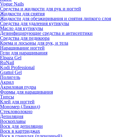
Vogue Nails
Средства и жидкости для рук и ногтей
Жидкости для снятия
Жидкости для обезжиривания и снятия липкого слоя
Средства для удаления кутикулы
Масло для кутикулы
Дезинфицирующие средства и антисептики
Средства для педикюра
Крема и лосьоны для рук, и тела
Наращивание ногтей
Гели для наращивания
Elpaza Gel
RuNail
Kodi Professional
Grattol Gel
Полигель
Акрил
Акриловая пудра
Формы для наращивания
Типсы
Клей для ногтей
Мономер (Ликвид)
Стекловолокно
Депиляция
Воскоплавы
Воск для депиляции
Воск в картриджах
Воск в гранулах (пленочный)