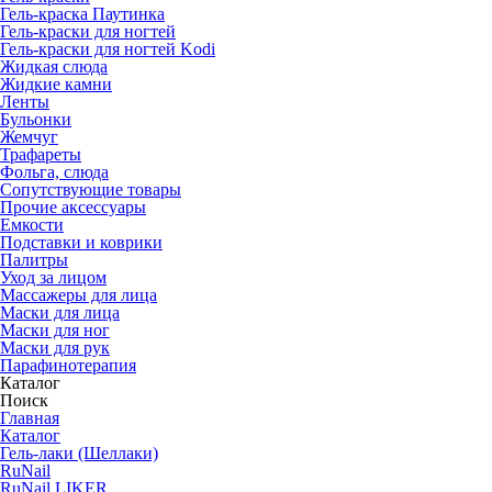
Гель-краска Паутинка
Гель-краски для ногтей
Гель-краски для ногтей Kodi
Жидкая слюда
Жидкие камни
Ленты
Бульонки
Жемчуг
Трафареты
Фольга, слюда
Сопутствующие товары
Прочие аксессуары
Емкости
Подставки и коврики
Палитры
Уход за лицом
Массажеры для лица
Маски для лица
Маски для ног
Маски для рук
Парафино­терапия
Каталог
Поиск
Главная
Каталог
Гель-лаки (Шеллаки)
RuNail
RuNail LIKER