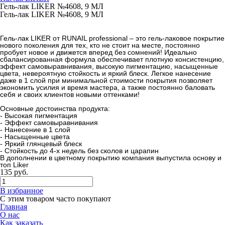
Гель-лак LIKER №4608, 9 МЛ
Гель-лак LIKER №4608, 9 МЛ
Гель-лак LIKER от RUNAIL professional – это гель-лаковое покрытие
нового поколения для тех, кто не стоит на месте, постоянно
пробует новое и движется вперед без сомнений! Идеально
сбалансированная формула обеспечивает плотную консистенцию,
эффект самовыравнивания, высокую пигментацию, насыщенные
цвета, невероятную стойкость и яркий блеск. Легкое нанесение
даже в 1 слой при минимальной стоимости покрытия позволяет
экономить усилия и время мастера, а также постоянно баловать
себя и своих клиентов новыми оттенками!
Основные достоинства продукта:
- Высокая пигментация
- Эффект самовыравнивания
- Нанесение в 1 слой
- Насыщенные цвета
- Яркий глянцевый блеск
- Стойкость до 4-х недель без сколов и царапин
В дополнении в цветному покрытию компания выпустила основу и
топ Liker
135
руб.
В избранное
С этим товаром часто покупают
Главная
О нас
Как заказать