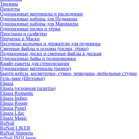
Твизеры
Пинцеты
Одноразовые материалы и расходники
Одноразовые наборы для Педикюра
Одноразовые наборы для Маникюра
Одноразовые пилки и тёрки
Простыни и салфетки
Перчатки и Маски
Песочные колпачки и держатели для педикюра
Cменные файлы и основы (пилки, тёрки)
Педикюрные диски и сменные файлы к дискам
Одноразовые бафы и полировщики
Крафт-пакеты для стерилизации
Одноразовые материалы (разное)
Бьюти-кейсы, косметички, сумки, чемоданы, мобильные студии
Гель-лаки (Шеллаки)
Elpaza
Elpaza (основная палитра)
Elpaza Romantic
Elpaza Indigo
Elpaza Rouge
Elpaza Pastel
Elpaza Lilac
Elpaza Magic
RuNail
RuNail LIKER
RuNail Shimeria
ruNail INDI laque