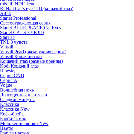
ruNail INDI Trend
RuNail Cat`s eye 12D (кошачий глаз)
Arbix
Starlet Professional
Светоотражающая серия
Starlet BLUE PLACE Cat Eyes
Starlet CAT'S EYE 9D
StarLac
TNL 8 чувств
Vinsall
Vinsall Pearl ( жемчужная серия )
Vinsall Кошачий глаз
Кошачий глаз (разные бренды)
Kodi Кошачий глаз
Bluesky
Серия CND
Серия А
Vogue
Волшебная ночь
Драгоценная шкатулка
Сладкие минуты
Классика
Классика New
Кофе-брейк
Барби Стиль
Мгновения любви New
Цветы
Радуга цветов