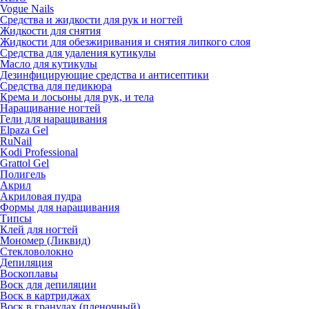
Vogue Nails
Средства и жидкости для рук и ногтей
Жидкости для снятия
Жидкости для обезжиривания и снятия липкого слоя
Средства для удаления кутикулы
Масло для кутикулы
Дезинфицирующие средства и антисептики
Средства для педикюра
Крема и лосьоны для рук, и тела
Наращивание ногтей
Гели для наращивания
Elpaza Gel
RuNail
Kodi Professional
Grattol Gel
Полигель
Акрил
Акриловая пудра
Формы для наращивания
Типсы
Клей для ногтей
Мономер (Ликвид)
Стекловолокно
Депиляция
Воскоплавы
Воск для депиляции
Воск в картриджах
Воск в гранулах (пленочный)