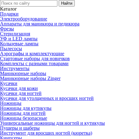
Каталог
Подарки
Электро­оборудование
Аппараты для маникюра и педикюра
Фрезы
Стерилизация
УФ и LED лампы
Кольцевые лампы
Пылесосы
Аэрографы и комплектующие
Стартовые наборы для новичков
Комплекты с разными товарами
Инструменты
Маникюрные наборы
Маникюрные наборы Zinger
Кусачки
Кусачки для кожи
Кусачки для ногтей
Кусачки для утолщенных и вросших ногтей
Ножницы
Ножницы для кутикулы
Ножницы для ногтей
Ножницы безопасные
Универсальные ножницы для ногтей и кутикулы
Пушеры и шаберы
Инструмент для вросших ногтей (кюретка)
Книпсеры