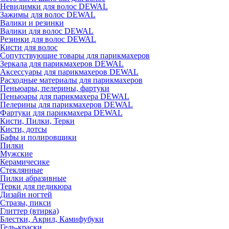
Невидимки для волос DEWAL
Зажимы для волос DEWAL
Валики и резинки
Валики для волос DEWAL
Резинки для волос DEWAL
Кисти для волос
Сопутствующие товары для парикмахеров
Зеркала для парикмахеров DEWAL
Аксессуары для парикмахеров DEWAL
Расходные материалы для парикмахеров
Пеньюары, пелерины, фартуки
Пеньюары для парикмахера DEWAL
Пелерины для парикмахеров DEWAL
Фартуки для парикмахера DEWAL
Кисти, Пилки, Терки
Кисти, дотсы
Бафы и полировщики
Пилки
Мужские
Керамичесике
Стеклянные
Пилки абразивные
Терки для педикюра
Дизайн ногтей
Стразы, пикси
Глиттер (втирка)
Блестки, Акрил, Камифубуки
Гель-краски