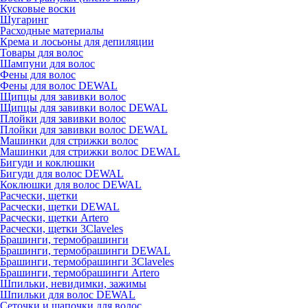
Кусковые воски
Шугаринг
Расходные материалы
Крема и лосьоны для депиляции
Товары для волос
Шампуни для волос
Фены для волос
Фены для волос DEWAL
Щипцы для завивки волос
Щипцы для завивки волос DEWAL
Плойки для завивки волос
Плойки для завивки волос DEWAL
Машинки для стрижки волос
Машинки для стрижки волос DEWAL
Бигуди и коклюшки
Бигуди для волос DEWAL
Коклюшки для волос DEWAL
Расчески, щетки
Расчески, щетки DEWAL
Расчески, щетки Artero
Расчески, щетки 3Claveles
Брашинги, термобрашинги
Брашинги, термобрашинги DEWAL
Брашинги, термобрашинги 3Claveles
Брашинги, термобрашинги Artero
Шпильки, невидимки, зажимы
Шпильки для волос DEWAL
Сеточки и шапочки для волос