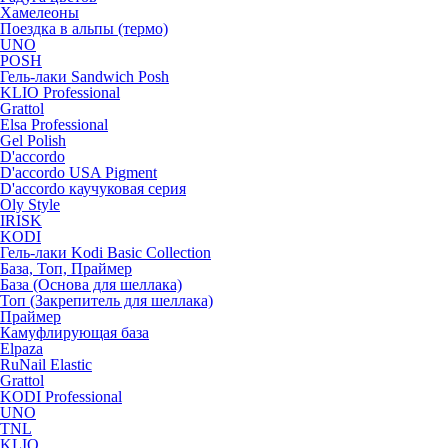
Хамелеоны
Поездка в альпы (термо)
UNO
POSH
Гель-лаки Sandwich Posh
KLIO Professional
Grattol
Elsa Professional
Gel Polish
D'accordo
D'accordo USA Pigment
D'accordo каучуковая серия
Oly Style
IRISK
KODI
Гель-лаки Kodi Basic Collection
База, Топ, Праймер
База (Основа для шеллака)
Топ (Закрепитель для шеллака)
Праймер
Камуфлирующая база
Elpaza
RuNail Elastic
Grattol
KODI Professional
UNO
TNL
KLIO