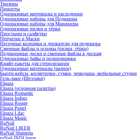
Твизеры
Пинцеты
Одноразовые материалы и расходники
Одноразовые наборы для Педикюра
Одноразовые наборы для Маникюра
Одноразовые пилки и тёрки
Простыни и салфетки
Перчатки и Маски
Песочные колпачки и держатели для педикюра
Cменные файлы и основы (пилки, тёрки)
Педикюрные диски и сменные файлы к дискам
Одноразовые бафы и полировщики
Крафт-пакеты для стерилизации
Одноразовые материалы (разное)
Бьюти-кейсы, косметички, сумки, чемоданы, мобильные студии
Гель-лаки (Шеллаки)
Elpaza
Elpaza (основная палитра)
Elpaza Romantic
Elpaza Indigo
Elpaza Rouge
Elpaza Pastel
Elpaza Lilac
Elpaza Magic
RuNail
RuNail LIKER
RuNail Shimeria
ruNail INDI laque