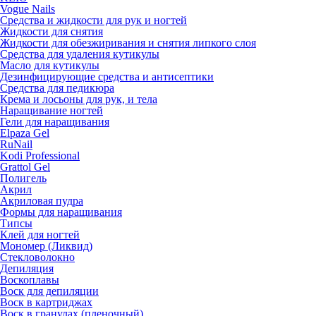
Vogue Nails
Средства и жидкости для рук и ногтей
Жидкости для снятия
Жидкости для обезжиривания и снятия липкого слоя
Средства для удаления кутикулы
Масло для кутикулы
Дезинфицирующие средства и антисептики
Средства для педикюра
Крема и лосьоны для рук, и тела
Наращивание ногтей
Гели для наращивания
Elpaza Gel
RuNail
Kodi Professional
Grattol Gel
Полигель
Акрил
Акриловая пудра
Формы для наращивания
Типсы
Клей для ногтей
Мономер (Ликвид)
Стекловолокно
Депиляция
Воскоплавы
Воск для депиляции
Воск в картриджах
Воск в гранулах (пленочный)