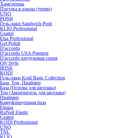
Хамелеоны
Поездка в альпы (термо)
UNO
POSH
Гель-лаки Sandwich Posh
KLIO Professional
Grattol
Elsa Professional
Gel Polish
D'accordo
D'accordo USA Pigment
D'accordo каучуковая серия
Oly Style
IRISK
KODI
Гель-лаки Kodi Basic Collection
База, Топ, Праймер
База (Основа для шеллака)
Топ (Закрепитель для шеллака)
Праймер
Камуфлирующая база
Elpaza
RuNail Elastic
Grattol
KODI Professional
UNO
TNL
KLIO