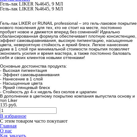
Гель-лак LIKER №4645, 9 МЛ
Гель-лак LIKER №4645, 9 МЛ
Гель-лак LIKER от RUNAIL professional – это гель-лаковое покрытие
нового поколения для тех, кто не стоит на месте, постоянно
пробует новое и движется вперед без сомнений! Идеально
сбалансированная формула обеспечивает плотную консистенцию,
эффект самовыравнивания, высокую пигментацию, насыщенные
цвета, невероятную стойкость и яркий блеск. Легкое нанесение
даже в 1 слой при минимальной стоимости покрытия позволяет
экономить усилия и время мастера, а также постоянно баловать
себя и своих клиентов новыми оттенками!
Основные достоинства продукта:
- Высокая пигментация
- Эффект самовыравнивания
- Нанесение в 1 слой
- Насыщенные цвета
- Яркий глянцевый блеск
- Стойкость до 4-х недель без сколов и царапин
В дополнении в цветному покрытию компания выпустила основу и
топ Liker
135
руб.
В избранное
С этим товаром часто покупают
Главная
О нас
Как заказать