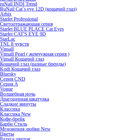
ruNail INDI Trend
RuNail Cat`s eye 12D (кошачий глаз)
Arbix
Starlet Professional
Светоотражающая серия
Starlet BLUE PLACE Cat Eyes
Starlet CAT'S EYE 9D
StarLac
TNL 8 чувств
Vinsall
Vinsall Pearl ( жемчужная серия )
Vinsall Кошачий глаз
Кошачий глаз (разные бренды)
Kodi Кошачий глаз
Bluesky
Серия CND
Серия А
Vogue
Волшебная ночь
Драгоценная шкатулка
Сладкие минуты
Классика
Классика New
Кофе-брейк
Барби Стиль
Мгновения любви New
Цветы
Радуга цветов