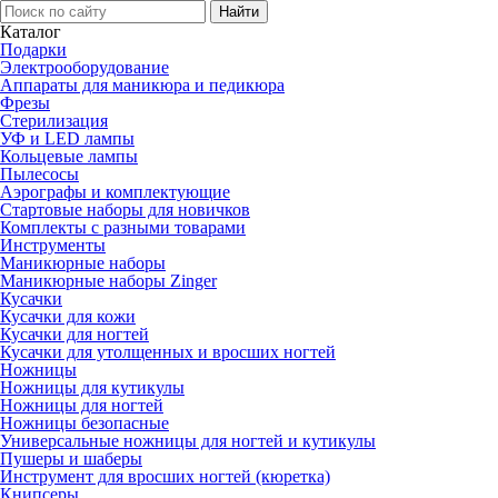
Каталог
Подарки
Электро­оборудование
Аппараты для маникюра и педикюра
Фрезы
Стерилизация
УФ и LED лампы
Кольцевые лампы
Пылесосы
Аэрографы и комплектующие
Стартовые наборы для новичков
Комплекты с разными товарами
Инструменты
Маникюрные наборы
Маникюрные наборы Zinger
Кусачки
Кусачки для кожи
Кусачки для ногтей
Кусачки для утолщенных и вросших ногтей
Ножницы
Ножницы для кутикулы
Ножницы для ногтей
Ножницы безопасные
Универсальные ножницы для ногтей и кутикулы
Пушеры и шаберы
Инструмент для вросших ногтей (кюретка)
Книпсеры