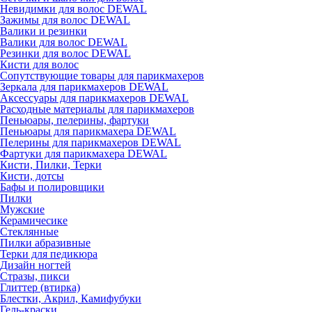
Невидимки для волос DEWAL
Зажимы для волос DEWAL
Валики и резинки
Валики для волос DEWAL
Резинки для волос DEWAL
Кисти для волос
Сопутствующие товары для парикмахеров
Зеркала для парикмахеров DEWAL
Аксессуары для парикмахеров DEWAL
Расходные материалы для парикмахеров
Пеньюары, пелерины, фартуки
Пеньюары для парикмахера DEWAL
Пелерины для парикмахеров DEWAL
Фартуки для парикмахера DEWAL
Кисти, Пилки, Терки
Кисти, дотсы
Бафы и полировщики
Пилки
Мужские
Керамичесике
Стеклянные
Пилки абразивные
Терки для педикюра
Дизайн ногтей
Стразы, пикси
Глиттер (втирка)
Блестки, Акрил, Камифубуки
Гель-краски