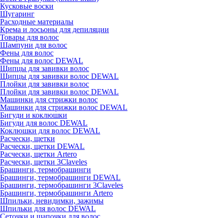
Кусковые воски
Шугаринг
Расходные материалы
Крема и лосьоны для депиляции
Товары для волос
Шампуни для волос
Фены для волос
Фены для волос DEWAL
Щипцы для завивки волос
Щипцы для завивки волос DEWAL
Плойки для завивки волос
Плойки для завивки волос DEWAL
Машинки для стрижки волос
Машинки для стрижки волос DEWAL
Бигуди и коклюшки
Бигуди для волос DEWAL
Коклюшки для волос DEWAL
Расчески, щетки
Расчески, щетки DEWAL
Расчески, щетки Artero
Расчески, щетки 3Claveles
Брашинги, термобрашинги
Брашинги, термобрашинги DEWAL
Брашинги, термобрашинги 3Claveles
Брашинги, термобрашинги Artero
Шпильки, невидимки, зажимы
Шпильки для волос DEWAL
Сеточки и шапочки для волос