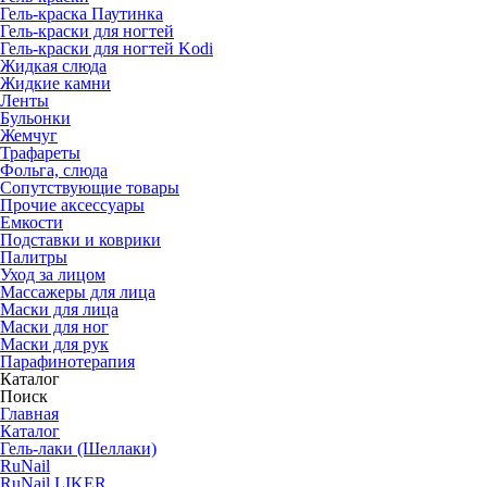
Гель-краска Паутинка
Гель-краски для ногтей
Гель-краски для ногтей Kodi
Жидкая слюда
Жидкие камни
Ленты
Бульонки
Жемчуг
Трафареты
Фольга, слюда
Сопутствующие товары
Прочие аксессуары
Емкости
Подставки и коврики
Палитры
Уход за лицом
Массажеры для лица
Маски для лица
Маски для ног
Маски для рук
Парафино­терапия
Каталог
Поиск
Главная
Каталог
Гель-лаки (Шеллаки)
RuNail
RuNail LIKER