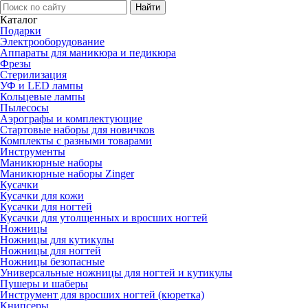
Каталог
Подарки
Электро­оборудование
Аппараты для маникюра и педикюра
Фрезы
Стерилизация
УФ и LED лампы
Кольцевые лампы
Пылесосы
Аэрографы и комплектующие
Стартовые наборы для новичков
Комплекты с разными товарами
Инструменты
Маникюрные наборы
Маникюрные наборы Zinger
Кусачки
Кусачки для кожи
Кусачки для ногтей
Кусачки для утолщенных и вросших ногтей
Ножницы
Ножницы для кутикулы
Ножницы для ногтей
Ножницы безопасные
Универсальные ножницы для ногтей и кутикулы
Пушеры и шаберы
Инструмент для вросших ногтей (кюретка)
Книпсеры