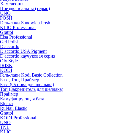
Хамелеоны
Поездка в альпы (термо)
UNO
POSH
Гель-лаки Sandwich Posh
KLIO Professional
Grattol
Elsa Professional
Gel Polish
D'accordo
D'accordo USA Pigment
D'accordo каучуковая серия
Oly Style
IRISK
KODI
Гель-лаки Kodi Basic Collection
База, Топ, Праймер
База (Основа для шеллака)
Топ (Закрепитель для шеллака)
Праймер
Камуфлирующая база
Elpaza
RuNail Elastic
Grattol
KODI Professional
UNO
TNL
KLIO