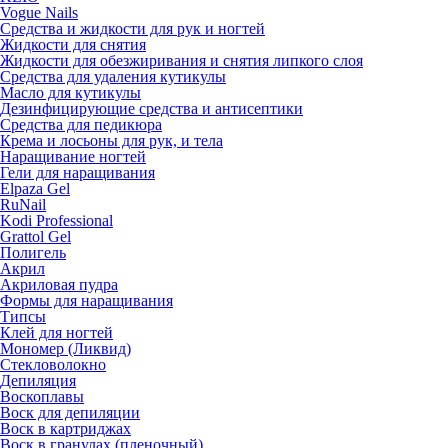
Vogue Nails
Средства и жидкости для рук и ногтей
Жидкости для снятия
Жидкости для обезжиривания и снятия липкого слоя
Средства для удаления кутикулы
Масло для кутикулы
Дезинфицирующие средства и антисептики
Средства для педикюра
Крема и лосьоны для рук, и тела
Наращивание ногтей
Гели для наращивания
Elpaza Gel
RuNail
Kodi Professional
Grattol Gel
Полигель
Акрил
Акриловая пудра
Формы для наращивания
Типсы
Клей для ногтей
Мономер (Ликвид)
Стекловолокно
Депиляция
Воскоплавы
Воск для депиляции
Воск в картриджах
Воск в гранулах (пленочный)