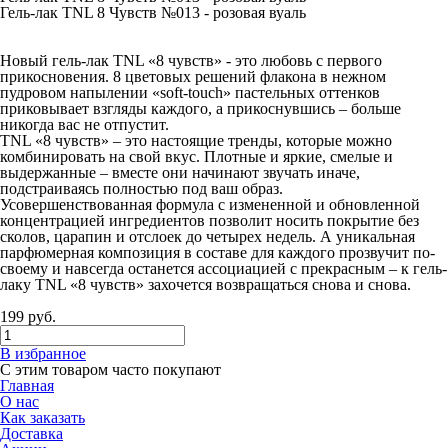
Гель-лак TNL 8 Чувств №013 - розовая вуаль
Новый гель-лак TNL «8 чувств» - это любовь с первого
прикосновения. 8 цветовых решений флакона в нежном
пудровом напылении «soft-touch» пастельных оттенков
приковывает взгляды каждого, а прикоснувшись – больше
никогда вас не отпустит.
TNL «8 чувств» – это настоящие тренды, которые можно
комбинировать на свой вкус. Плотные и яркие, смелые и
выдержанные – вместе они начинают звучать иначе,
подстраиваясь полностью под ваш образ.
Усовершенствованная формула с измененной и обновленной
концентрацией ингредиентов позволит носить покрытие без
сколов, царапин и отслоек до четырех недель. А уникальная
парфюмерная композиция в составе для каждого прозвучит по-
своему и навсегда останется ассоциацией с прекрасным – к гель-
лаку TNL «8 чувств» захочется возвращаться снова и снова.
199
руб.
В избранное
С этим товаром часто покупают
Главная
О нас
Как заказать
Доставка