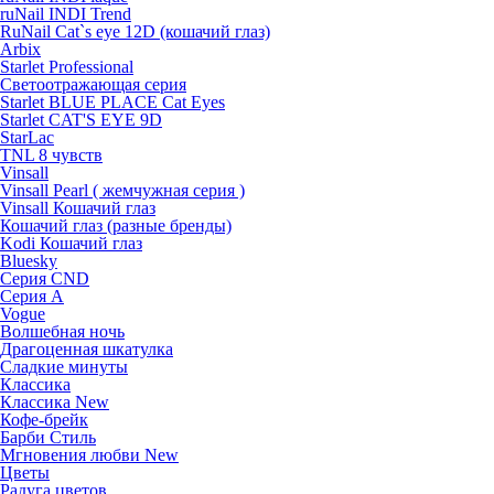
ruNail INDI Trend
RuNail Cat`s eye 12D (кошачий глаз)
Arbix
Starlet Professional
Светоотражающая серия
Starlet BLUE PLACE Cat Eyes
Starlet CAT'S EYE 9D
StarLac
TNL 8 чувств
Vinsall
Vinsall Pearl ( жемчужная серия )
Vinsall Кошачий глаз
Кошачий глаз (разные бренды)
Kodi Кошачий глаз
Bluesky
Серия CND
Серия А
Vogue
Волшебная ночь
Драгоценная шкатулка
Сладкие минуты
Классика
Классика New
Кофе-брейк
Барби Стиль
Мгновения любви New
Цветы
Радуга цветов