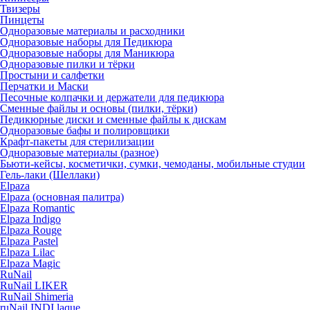
Твизеры
Пинцеты
Одноразовые материалы и расходники
Одноразовые наборы для Педикюра
Одноразовые наборы для Маникюра
Одноразовые пилки и тёрки
Простыни и салфетки
Перчатки и Маски
Песочные колпачки и держатели для педикюра
Cменные файлы и основы (пилки, тёрки)
Педикюрные диски и сменные файлы к дискам
Одноразовые бафы и полировщики
Крафт-пакеты для стерилизации
Одноразовые материалы (разное)
Бьюти-кейсы, косметички, сумки, чемоданы, мобильные студии
Гель-лаки (Шеллаки)
Elpaza
Elpaza (основная палитра)
Elpaza Romantic
Elpaza Indigo
Elpaza Rouge
Elpaza Pastel
Elpaza Lilac
Elpaza Magic
RuNail
RuNail LIKER
RuNail Shimeria
ruNail INDI laque