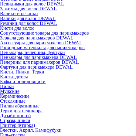
Невидимки для волос DEWAL
Зажимы для волос DEWAL
Валики и резинки
Валики для волос DEWAL
Резинки для волос DEWAL
Кисти для волос
Сопутствующие товары для парикмахеров
Зеркала для парикмахеров DEWAL
Аксессуары для парикмахеров DEWAL
Расходные материалы для парикмахеров
Пеньюары, пелерины, фартуки
Пеньюары для парикмахера DEWAL
Пелерины для парикмахеров DEWAL
Фартуки для парикмахера DEWAL
Кисти, Пилки, Терки
Кисти, дотсы
Бафы и полировщики
Пилки
Мужские
Керамичесике
Стеклянные
Пилки абразивные
Терки для педикюра
Дизайн ногтей
Стразы, пикси
Глиттер (втирка)
Блестки, Акрил, Камифубуки
Гель-краски