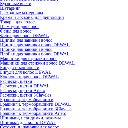
Кусковые воски
Шугаринг
Расходные материалы
Крема и лосьоны для депиляции
Товары для волос
Шампуни для волос
Фены для волос
Фены для волос DEWAL
Щипцы для завивки волос
Щипцы для завивки волос DEWAL
Плойки для завивки волос
Плойки для завивки волос DEWAL
Машинки для стрижки волос
Машинки для стрижки волос DEWAL
Бигуди и коклюшки
Бигуди для волос DEWAL
Коклюшки для волос DEWAL
Расчески, щетки
Расчески, щетки DEWAL
Расчески, щетки Artero
Расчески, щетки 3Claveles
Брашинги, термобрашинги
Брашинги, термобрашинги DEWAL
Брашинги, термобрашинги 3Claveles
Брашинги, термобрашинги Artero
Шпильки, невидимки, зажимы
Шпильки для волос DEWAL
Сеточки и шапочки для волос