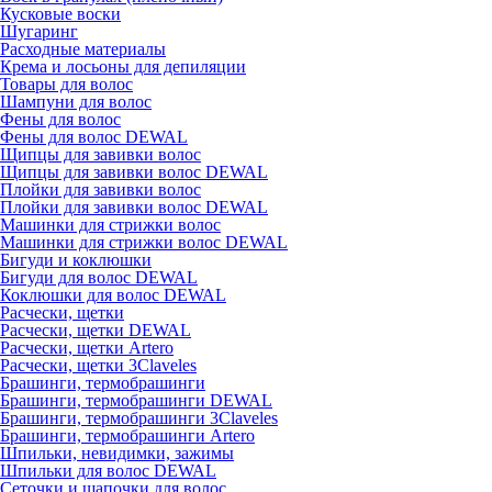
Кусковые воски
Шугаринг
Расходные материалы
Крема и лосьоны для депиляции
Товары для волос
Шампуни для волос
Фены для волос
Фены для волос DEWAL
Щипцы для завивки волос
Щипцы для завивки волос DEWAL
Плойки для завивки волос
Плойки для завивки волос DEWAL
Машинки для стрижки волос
Машинки для стрижки волос DEWAL
Бигуди и коклюшки
Бигуди для волос DEWAL
Коклюшки для волос DEWAL
Расчески, щетки
Расчески, щетки DEWAL
Расчески, щетки Artero
Расчески, щетки 3Claveles
Брашинги, термобрашинги
Брашинги, термобрашинги DEWAL
Брашинги, термобрашинги 3Claveles
Брашинги, термобрашинги Artero
Шпильки, невидимки, зажимы
Шпильки для волос DEWAL
Сеточки и шапочки для волос