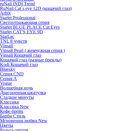
ruNail INDI Trend
RuNail Cat`s eye 12D (кошачий глаз)
Arbix
Starlet Professional
Светоотражающая серия
Starlet BLUE PLACE Cat Eyes
Starlet CAT'S EYE 9D
StarLac
TNL 8 чувств
Vinsall
Vinsall Pearl ( жемчужная серия )
Vinsall Кошачий глаз
Кошачий глаз (разные бренды)
Kodi Кошачий глаз
Bluesky
Серия CND
Серия А
Vogue
Волшебная ночь
Драгоценная шкатулка
Сладкие минуты
Классика
Классика New
Кофе-брейк
Барби Стиль
Мгновения любви New
Цветы
Радуга цветов