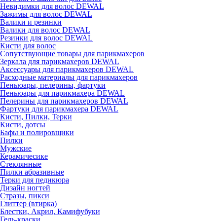
Невидимки для волос DEWAL
Зажимы для волос DEWAL
Валики и резинки
Валики для волос DEWAL
Резинки для волос DEWAL
Кисти для волос
Сопутствующие товары для парикмахеров
Зеркала для парикмахеров DEWAL
Аксессуары для парикмахеров DEWAL
Расходные материалы для парикмахеров
Пеньюары, пелерины, фартуки
Пеньюары для парикмахера DEWAL
Пелерины для парикмахеров DEWAL
Фартуки для парикмахера DEWAL
Кисти, Пилки, Терки
Кисти, дотсы
Бафы и полировщики
Пилки
Мужские
Керамичесике
Стеклянные
Пилки абразивные
Терки для педикюра
Дизайн ногтей
Стразы, пикси
Глиттер (втирка)
Блестки, Акрил, Камифубуки
Гель-краски