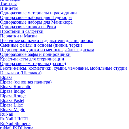
Твизеры
Пинцеты
Одноразовые материалы и расходники
Одноразовые наборы для Педикюра
Одноразовые наборы для Маникюра
Одноразовые пилки и тёрки
Простыни и салфетки
Перчатки и Маски
Песочные колпачки и держатели для педикюра
Cменные файлы и основы (пилки, тёрки)
Педикюрные диски и сменные файлы к дискам
Одноразовые бафы и полировщики
Крафт-пакеты для стерилизации
Одноразовые материалы (разное)
Бьюти-кейсы, косметички, сумки, чемоданы, мобильные студии
Гель-лаки (Шеллаки)
Elpaza
Elpaza (основная палитра)
Elpaza Romantic
Elpaza Indigo
Elpaza Rouge
Elpaza Pastel
Elpaza Lilac
Elpaza Magic
RuNail
RuNail LIKER
RuNail Shimeria
ruNail INDI laque