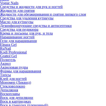
Vogue Nails
Средства и жидкости для рук и ногтей
Жидкости для снятия
Жидкости для обезжиривания и снятия липкого слоя
Средства для удаления кутикулы
Масло для кутикулы
Дезинфицирующие средства и антисептики
Средства для педикюра
Крема и лосьоны для рук, и тела
Наращивание ногтей
Гели для наращивания
Elpaza Gel
RuNail
Kodi Professional
Grattol Gel
Полигель
Акрил
Акриловая пудра
Формы для наращивания
Типсы
Клей для ногтей
Мономер (Ликвид)
Стекловолокно
Депиляция
Воскоплавы
Воск для депиляции
Воск в картриджах
Воск в гранулах (пленочный)