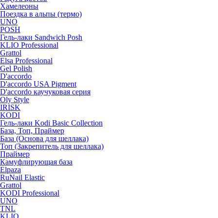
Хамелеоны
Поездка в альпы (термо)
UNO
POSH
Гель-лаки Sandwich Posh
KLIO Professional
Grattol
Elsa Professional
Gel Polish
D'accordo
D'accordo USA Pigment
D'accordo каучуковая серия
Oly Style
IRISK
KODI
Гель-лаки Kodi Basic Collection
База, Топ, Праймер
База (Основа для шеллака)
Топ (Закрепитель для шеллака)
Праймер
Камуфлирующая база
Elpaza
RuNail Elastic
Grattol
KODI Professional
UNO
TNL
KLIO