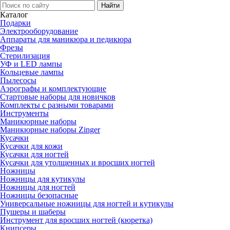
Каталог
Подарки
Электро­оборудование
Аппараты для маникюра и педикюра
Фрезы
Стерилизация
УФ и LED лампы
Кольцевые лампы
Пылесосы
Аэрографы и комплектующие
Стартовые наборы для новичков
Комплекты с разными товарами
Инструменты
Маникюрные наборы
Маникюрные наборы Zinger
Кусачки
Кусачки для кожи
Кусачки для ногтей
Кусачки для утолщенных и вросших ногтей
Ножницы
Ножницы для кутикулы
Ножницы для ногтей
Ножницы безопасные
Универсальные ножницы для ногтей и кутикулы
Пушеры и шаберы
Инструмент для вросших ногтей (кюретка)
Книпсеры