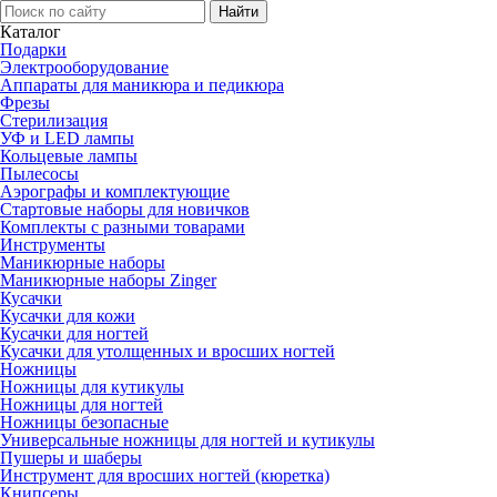
Каталог
Подарки
Электро­оборудование
Аппараты для маникюра и педикюра
Фрезы
Стерилизация
УФ и LED лампы
Кольцевые лампы
Пылесосы
Аэрографы и комплектующие
Стартовые наборы для новичков
Комплекты с разными товарами
Инструменты
Маникюрные наборы
Маникюрные наборы Zinger
Кусачки
Кусачки для кожи
Кусачки для ногтей
Кусачки для утолщенных и вросших ногтей
Ножницы
Ножницы для кутикулы
Ножницы для ногтей
Ножницы безопасные
Универсальные ножницы для ногтей и кутикулы
Пушеры и шаберы
Инструмент для вросших ногтей (кюретка)
Книпсеры