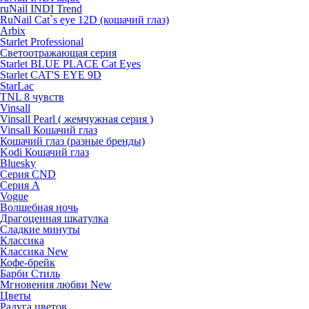
ruNail INDI Trend
RuNail Cat`s eye 12D (кошачий глаз)
Arbix
Starlet Professional
Светоотражающая серия
Starlet BLUE PLACE Cat Eyes
Starlet CAT'S EYE 9D
StarLac
TNL 8 чувств
Vinsall
Vinsall Pearl ( жемчужная серия )
Vinsall Кошачий глаз
Кошачий глаз (разные бренды)
Kodi Кошачий глаз
Bluesky
Серия CND
Серия А
Vogue
Волшебная ночь
Драгоценная шкатулка
Сладкие минуты
Классика
Классика New
Кофе-брейк
Барби Стиль
Мгновения любви New
Цветы
Радуга цветов