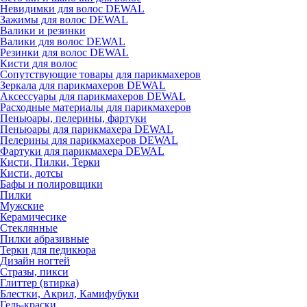
Невидимки для волос DEWAL
Зажимы для волос DEWAL
Валики и резинки
Валики для волос DEWAL
Резинки для волос DEWAL
Кисти для волос
Сопутствующие товары для парикмахеров
Зеркала для парикмахеров DEWAL
Аксессуары для парикмахеров DEWAL
Расходные материалы для парикмахеров
Пеньюары, пелерины, фартуки
Пеньюары для парикмахера DEWAL
Пелерины для парикмахеров DEWAL
Фартуки для парикмахера DEWAL
Кисти, Пилки, Терки
Кисти, дотсы
Бафы и полировщики
Пилки
Мужские
Керамичесике
Стеклянные
Пилки абразивные
Терки для педикюра
Дизайн ногтей
Стразы, пикси
Глиттер (втирка)
Блестки, Акрил, Камифубуки
Гель-краски