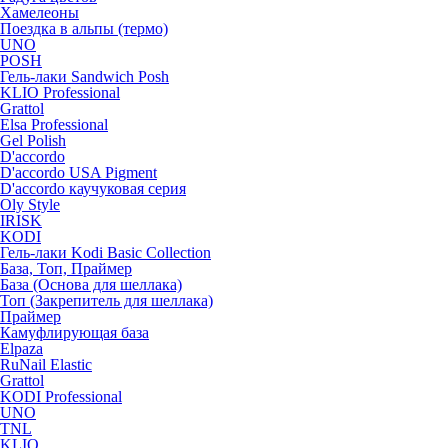
Хамелеоны
Поездка в альпы (термо)
UNO
POSH
Гель-лаки Sandwich Posh
KLIO Professional
Grattol
Elsa Professional
Gel Polish
D'accordo
D'accordo USA Pigment
D'accordo каучуковая серия
Oly Style
IRISK
KODI
Гель-лаки Kodi Basic Collection
База, Топ, Праймер
База (Основа для шеллака)
Топ (Закрепитель для шеллака)
Праймер
Камуфлирующая база
Elpaza
RuNail Elastic
Grattol
KODI Professional
UNO
TNL
KLIO