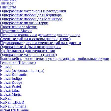
Твизеры
Пинцеты
Одноразовые материалы и расходники
Одноразовые наборы для Педикюра
Одноразовые наборы для Маникюра
Одноразовые пилки и тёрки
Простыни и салфетки
Перчатки и Маски
Песочные колпачки и держатели для педикюра
Cменные файлы и основы (пилки, тёрки)
Педикюрные диски и сменные файлы к дискам
Одноразовые бафы и полировщики
Крафт-пакеты для стерилизации
Одноразовые материалы (разное)
Бьюти-кейсы, косметички, сумки, чемоданы, мобильные студии
Гель-лаки (Шеллаки)
Elpaza
Elpaza (основная палитра)
Elpaza Romantic
Elpaza Indigo
Elpaza Rouge
Elpaza Pastel
Elpaza Lilac
Elpaza Magic
RuNail
RuNail LIKER
RuNail Shimeria
ruNail INDI laque