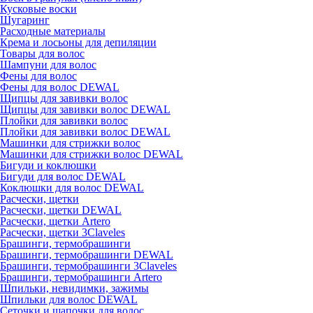
Кусковые воски
Шугаринг
Расходные материалы
Крема и лосьоны для депиляции
Товары для волос
Шампуни для волос
Фены для волос
Фены для волос DEWAL
Щипцы для завивки волос
Щипцы для завивки волос DEWAL
Плойки для завивки волос
Плойки для завивки волос DEWAL
Машинки для стрижки волос
Машинки для стрижки волос DEWAL
Бигуди и коклюшки
Бигуди для волос DEWAL
Коклюшки для волос DEWAL
Расчески, щетки
Расчески, щетки DEWAL
Расчески, щетки Artero
Расчески, щетки 3Claveles
Брашинги, термобрашинги
Брашинги, термобрашинги DEWAL
Брашинги, термобрашинги 3Claveles
Брашинги, термобрашинги Artero
Шпильки, невидимки, зажимы
Шпильки для волос DEWAL
Сеточки и шапочки для волос