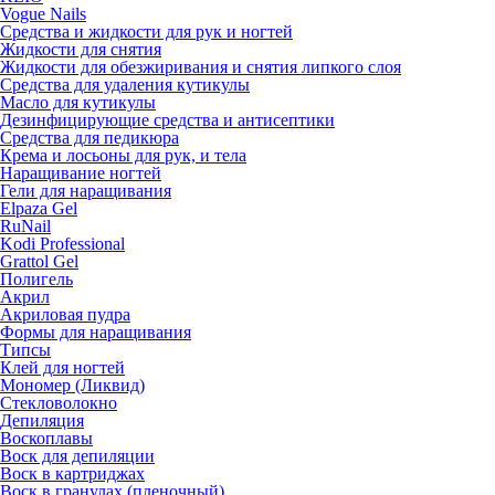
Vogue Nails
Средства и жидкости для рук и ногтей
Жидкости для снятия
Жидкости для обезжиривания и снятия липкого слоя
Средства для удаления кутикулы
Масло для кутикулы
Дезинфицирующие средства и антисептики
Средства для педикюра
Крема и лосьоны для рук, и тела
Наращивание ногтей
Гели для наращивания
Elpaza Gel
RuNail
Kodi Professional
Grattol Gel
Полигель
Акрил
Акриловая пудра
Формы для наращивания
Типсы
Клей для ногтей
Мономер (Ликвид)
Стекловолокно
Депиляция
Воскоплавы
Воск для депиляции
Воск в картриджах
Воск в гранулах (пленочный)