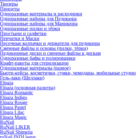
Твизеры
Пинцеты
Одноразовые материалы и расходники
Одноразовые наборы для Педикюра
Одноразовые наборы для Маникюра
Одноразовые пилки и тёрки
Простыни и салфетки
Перчатки и Маски
Песочные колпачки и держатели для педикюра
Cменные файлы и основы (пилки, тёрки)
Педикюрные диски и сменные файлы к дискам
Одноразовые бафы и полировщики
Крафт-пакеты для стерилизации
Одноразовые материалы (разное)
Бьюти-кейсы, косметички, сумки, чемоданы, мобильные студии
Гель-лаки (Шеллаки)
Elpaza
Elpaza (основная палитра)
Elpaza Romantic
Elpaza Indigo
Elpaza Rouge
Elpaza Pastel
Elpaza Lilac
Elpaza Magic
RuNail
RuNail LIKER
RuNail Shimeria
ruNail INDI laque