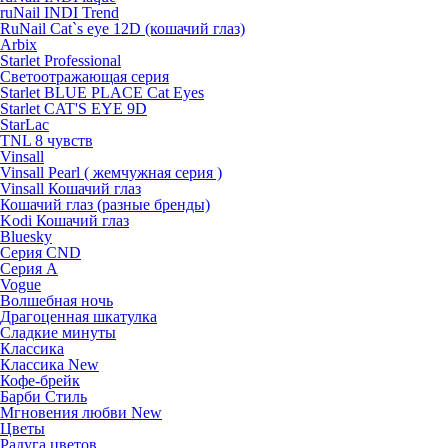
ruNail INDI Trend
RuNail Cat`s eye 12D (кошачий глаз)
Arbix
Starlet Professional
Светоотражающая серия
Starlet BLUE PLACE Cat Eyes
Starlet CAT'S EYE 9D
StarLac
TNL 8 чувств
Vinsall
Vinsall Pearl ( жемчужная серия )
Vinsall Кошачий глаз
Кошачий глаз (разные бренды)
Kodi Кошачий глаз
Bluesky
Серия CND
Серия А
Vogue
Волшебная ночь
Драгоценная шкатулка
Сладкие минуты
Классика
Классика New
Кофе-брейк
Барби Стиль
Мгновения любви New
Цветы
Радуга цветов