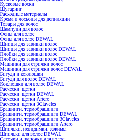
Кусковые воски
Шугаринг
Расходные материалы
Крема и лосьоны для депиляции
Товары для волос
Шампуни для волос
Фены для волос
Фены для волос DEWAL
Щипцы для завивки волос
Щипцы для завивки волос DEWAL
Плойки для завивки волос
Плойки для завивки волос DEWAL
Машинки для стрижки волос
Машинки для стрижки волос DEWAL
Бигуди и коклюшки
Бигуди для волос DEWAL
Коклюшки для волос DEWAL
Расчески, щетки
Расчески, щетки DEWAL
Расчески, щетки Artero
Расчески, щетки 3Claveles
Брашинги, термобрашинги
Брашинги, термобрашинги DEWAL
Брашинги, термобрашинги 3Claveles
Брашинги, термобрашинги Artero
Шпильки, невидимки, зажимы
Шпильки для волос DEWAL
Сеточки и шапочки для волос