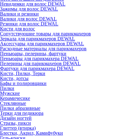
Невидимки для волос DEWAL
Зажимы для волос DEWAL
Валики и резинки
Валики для волос DEWAL
Резинки для волос DEWAL
Кисти для волос
Сопутствующие товары для парикмахеров
Зеркала для парикмахеров DEWAL
Аксессуары для парикмахеров DEWAL
Расходные материалы для парикмахеров
Пеньюары, пелерины, фартуки
Пеньюары для парикмахера DEWAL
Пелерины для парикмахеров DEWAL
Фартуки для парикмахера DEWAL
Кисти, Пилки, Терки
Кисти, дотсы
Бафы и полировщики
Пилки
Мужские
Керамичесике
Стеклянные
Пилки абразивные
Терки для педикюра
Дизайн ногтей
Стразы, пикси
Глиттер (втирка)
Блестки, Акрил, Камифубуки
Гель-краски