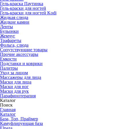
Гель-краска Паутинка
Гель-краски для ногтей
Гель-краски для ногтей Kodi
Жидкая слюда
Жидкие камни
Ленты
Бульонки
Жемчуг
Трафареты
Фольга, слюда
Сопутствующие товары
Прочие аксессуары
Емкости
Подставки и коврики
Палитры
Уход за лицом
Массажеры для лица
Маски для лица
Маски для ног
Маски для рук
Парафино­терапия
Каталог
Поиск
Главная
Каталог
База, Топ, Праймер
Камуфлирующая база
Elpaza