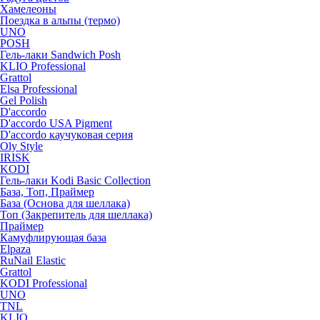
Хамелеоны
Поездка в альпы (термо)
UNO
POSH
Гель-лаки Sandwich Posh
KLIO Professional
Grattol
Elsa Professional
Gel Polish
D'accordo
D'accordo USA Pigment
D'accordo каучуковая серия
Oly Style
IRISK
KODI
Гель-лаки Kodi Basic Collection
База, Топ, Праймер
База (Основа для шеллака)
Топ (Закрепитель для шеллака)
Праймер
Камуфлирующая база
Elpaza
RuNail Elastic
Grattol
KODI Professional
UNO
TNL
KLIO