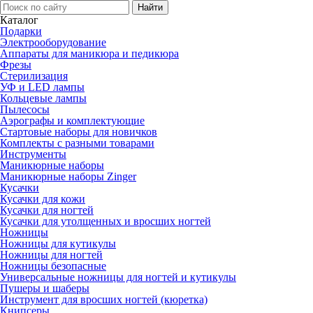
Каталог
Подарки
Электро­оборудование
Аппараты для маникюра и педикюра
Фрезы
Стерилизация
УФ и LED лампы
Кольцевые лампы
Пылесосы
Аэрографы и комплектующие
Стартовые наборы для новичков
Комплекты с разными товарами
Инструменты
Маникюрные наборы
Маникюрные наборы Zinger
Кусачки
Кусачки для кожи
Кусачки для ногтей
Кусачки для утолщенных и вросших ногтей
Ножницы
Ножницы для кутикулы
Ножницы для ногтей
Ножницы безопасные
Универсальные ножницы для ногтей и кутикулы
Пушеры и шаберы
Инструмент для вросших ногтей (кюретка)
Книпсеры