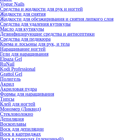
Vogue Nails
Средства и жидкости для рук и ногтей
Жидкости для снятия
Жидкости для обезжиривания и снятия липкого слоя
Средства для удаления кутикулы
Масло для кутикулы
Дезинфицирующие средства и антисептики
Средства для педикюра
Крема и лосьоны для рук, и тела
Наращивание ногтей
Гели для наращивания
Elpaza Gel
RuNail
Kodi Professional
Grattol Gel
Полигель
Акрил
Акриловая пудра
Формы для наращивания
Типсы
Клей для ногтей
Мономер (Ликвид)
Стекловолокно
Депиляция
Воскоплавы
Воск для депиляции
Воск в картриджах
Воск в гранулах (пленочный)