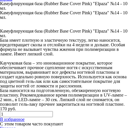
Камуфлирующая база (Rubber Base Cover Pink) "Elpaza" №14 - 10
мл.
Камуфлирующая база (Rubber Base Cover Pink) "Elpaza" №14 - 10
мл.
Камуфлирующая база (Rubber Base Cover Pink) "Elpaza" №14 - 10
мл.
База имеет плотную и эластичную текстуру, легко наносится,
предотвращает сколы и отслойки на 4 недели и дольше. Особая
формула не вызывает чувства жжения при полимеризации в
лампе. Имеет липкий слой.
Каучуковая база – это инновационное покрытие, которое
обеспечивает прочное сцепление ногтя с искусственным
материалом, выравнивает все дефекты ногтевой пластины и
создает идеально ровную поверхность. Используется как основа
под цветной гель-лак или как самостоятельное покрытие для
защиты ногтей от ломкости и расслоения.
База наносится на подготовленную, обезжиренную ногтевую
пластину. Рекомендованное время полимеризации в UV-лампе –
2 мин., в LED-лампе – 30 сек. Липкий слой не снимается, он
позволит гель-лаку прочнее закрепиться на ногтевой пластине.
170
руб.
В избранное
С этим товаром часто покупают