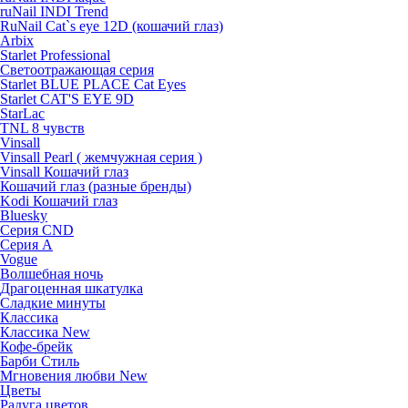
ruNail INDI Trend
RuNail Cat`s eye 12D (кошачий глаз)
Arbix
Starlet Professional
Светоотражающая серия
Starlet BLUE PLACE Cat Eyes
Starlet CAT'S EYE 9D
StarLac
TNL 8 чувств
Vinsall
Vinsall Pearl ( жемчужная серия )
Vinsall Кошачий глаз
Кошачий глаз (разные бренды)
Kodi Кошачий глаз
Bluesky
Серия CND
Серия А
Vogue
Волшебная ночь
Драгоценная шкатулка
Сладкие минуты
Классика
Классика New
Кофе-брейк
Барби Стиль
Мгновения любви New
Цветы
Радуга цветов