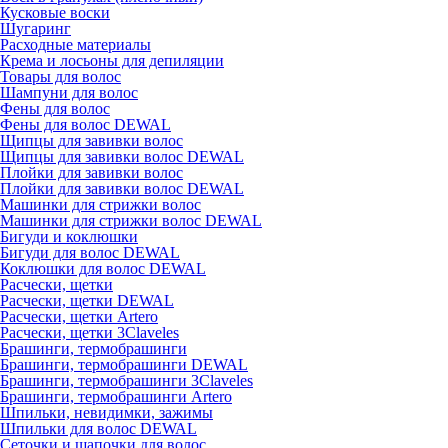
Кусковые воски
Шугаринг
Расходные материалы
Крема и лосьоны для депиляции
Товары для волос
Шампуни для волос
Фены для волос
Фены для волос DEWAL
Щипцы для завивки волос
Щипцы для завивки волос DEWAL
Плойки для завивки волос
Плойки для завивки волос DEWAL
Машинки для стрижки волос
Машинки для стрижки волос DEWAL
Бигуди и коклюшки
Бигуди для волос DEWAL
Коклюшки для волос DEWAL
Расчески, щетки
Расчески, щетки DEWAL
Расчески, щетки Artero
Расчески, щетки 3Claveles
Брашинги, термобрашинги
Брашинги, термобрашинги DEWAL
Брашинги, термобрашинги 3Claveles
Брашинги, термобрашинги Artero
Шпильки, невидимки, зажимы
Шпильки для волос DEWAL
Сеточки и шапочки для волос