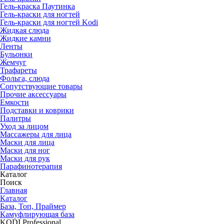
Гель-краска Паутинка
Гель-краски для ногтей
Гель-краски для ногтей Kodi
Жидкая слюда
Жидкие камни
Ленты
Бульонки
Жемчуг
Трафареты
Фольга, слюда
Сопутствующие товары
Прочие аксессуары
Емкости
Подставки и коврики
Палитры
Уход за лицом
Массажеры для лица
Маски для лица
Маски для ног
Маски для рук
Парафино­терапия
Каталог
Поиск
Главная
Каталог
База, Топ, Праймер
Камуфлирующая база
KODI Professional