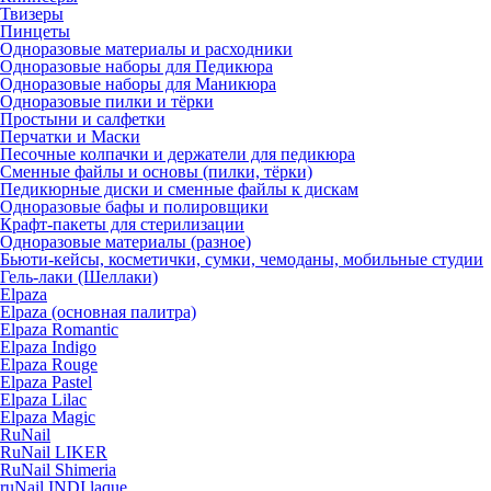
Твизеры
Пинцеты
Одноразовые материалы и расходники
Одноразовые наборы для Педикюра
Одноразовые наборы для Маникюра
Одноразовые пилки и тёрки
Простыни и салфетки
Перчатки и Маски
Песочные колпачки и держатели для педикюра
Cменные файлы и основы (пилки, тёрки)
Педикюрные диски и сменные файлы к дискам
Одноразовые бафы и полировщики
Крафт-пакеты для стерилизации
Одноразовые материалы (разное)
Бьюти-кейсы, косметички, сумки, чемоданы, мобильные студии
Гель-лаки (Шеллаки)
Elpaza
Elpaza (основная палитра)
Elpaza Romantic
Elpaza Indigo
Elpaza Rouge
Elpaza Pastel
Elpaza Lilac
Elpaza Magic
RuNail
RuNail LIKER
RuNail Shimeria
ruNail INDI laque