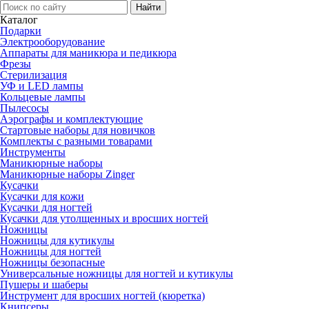
Каталог
Подарки
Электро­оборудование
Аппараты для маникюра и педикюра
Фрезы
Стерилизация
УФ и LED лампы
Кольцевые лампы
Пылесосы
Аэрографы и комплектующие
Стартовые наборы для новичков
Комплекты с разными товарами
Инструменты
Маникюрные наборы
Маникюрные наборы Zinger
Кусачки
Кусачки для кожи
Кусачки для ногтей
Кусачки для утолщенных и вросших ногтей
Ножницы
Ножницы для кутикулы
Ножницы для ногтей
Ножницы безопасные
Универсальные ножницы для ногтей и кутикулы
Пушеры и шаберы
Инструмент для вросших ногтей (кюретка)
Книпсеры