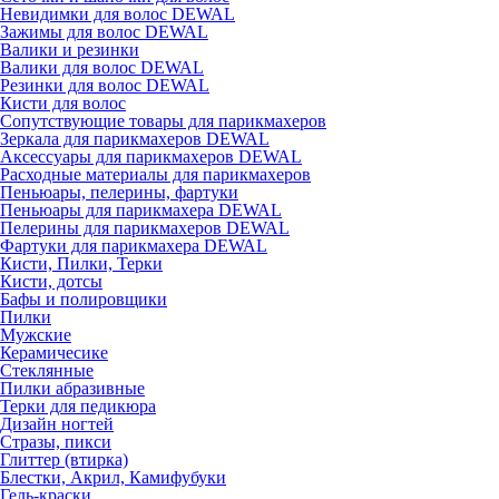
Невидимки для волос DEWAL
Зажимы для волос DEWAL
Валики и резинки
Валики для волос DEWAL
Резинки для волос DEWAL
Кисти для волос
Сопутствующие товары для парикмахеров
Зеркала для парикмахеров DEWAL
Аксессуары для парикмахеров DEWAL
Расходные материалы для парикмахеров
Пеньюары, пелерины, фартуки
Пеньюары для парикмахера DEWAL
Пелерины для парикмахеров DEWAL
Фартуки для парикмахера DEWAL
Кисти, Пилки, Терки
Кисти, дотсы
Бафы и полировщики
Пилки
Мужские
Керамичесике
Стеклянные
Пилки абразивные
Терки для педикюра
Дизайн ногтей
Стразы, пикси
Глиттер (втирка)
Блестки, Акрил, Камифубуки
Гель-краски