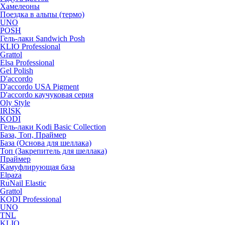
Хамелеоны
Поездка в альпы (термо)
UNO
POSH
Гель-лаки Sandwich Posh
KLIO Professional
Grattol
Elsa Professional
Gel Polish
D'accordo
D'accordo USA Pigment
D'accordo каучуковая серия
Oly Style
IRISK
KODI
Гель-лаки Kodi Basic Collection
База, Топ, Праймер
База (Основа для шеллака)
Топ (Закрепитель для шеллака)
Праймер
Камуфлирующая база
Elpaza
RuNail Elastic
Grattol
KODI Professional
UNO
TNL
KLIO