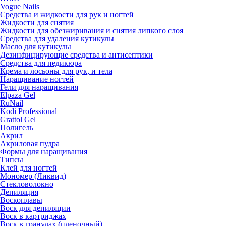
Vogue Nails
Средства и жидкости для рук и ногтей
Жидкости для снятия
Жидкости для обезжиривания и снятия липкого слоя
Средства для удаления кутикулы
Масло для кутикулы
Дезинфицирующие средства и антисептики
Средства для педикюра
Крема и лосьоны для рук, и тела
Наращивание ногтей
Гели для наращивания
Elpaza Gel
RuNail
Kodi Professional
Grattol Gel
Полигель
Акрил
Акриловая пудра
Формы для наращивания
Типсы
Клей для ногтей
Мономер (Ликвид)
Стекловолокно
Депиляция
Воскоплавы
Воск для депиляции
Воск в картриджах
Воск в гранулах (пленочный)