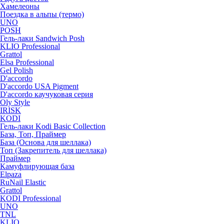
Хамелеоны
Поездка в альпы (термо)
UNO
POSH
Гель-лаки Sandwich Posh
KLIO Professional
Grattol
Elsa Professional
Gel Polish
D'accordo
D'accordo USA Pigment
D'accordo каучуковая серия
Oly Style
IRISK
KODI
Гель-лаки Kodi Basic Collection
База, Топ, Праймер
База (Основа для шеллака)
Топ (Закрепитель для шеллака)
Праймер
Камуфлирующая база
Elpaza
RuNail Elastic
Grattol
KODI Professional
UNO
TNL
KLIO