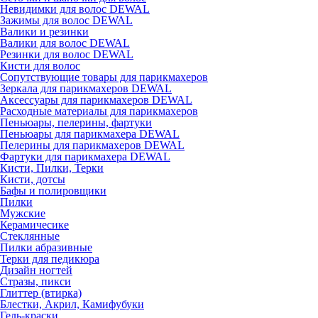
Невидимки для волос DEWAL
Зажимы для волос DEWAL
Валики и резинки
Валики для волос DEWAL
Резинки для волос DEWAL
Кисти для волос
Сопутствующие товары для парикмахеров
Зеркала для парикмахеров DEWAL
Аксессуары для парикмахеров DEWAL
Расходные материалы для парикмахеров
Пеньюары, пелерины, фартуки
Пеньюары для парикмахера DEWAL
Пелерины для парикмахеров DEWAL
Фартуки для парикмахера DEWAL
Кисти, Пилки, Терки
Кисти, дотсы
Бафы и полировщики
Пилки
Мужские
Керамичесике
Стеклянные
Пилки абразивные
Терки для педикюра
Дизайн ногтей
Стразы, пикси
Глиттер (втирка)
Блестки, Акрил, Камифубуки
Гель-краски