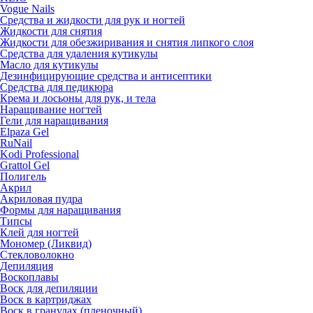
Vogue Nails
Средства и жидкости для рук и ногтей
Жидкости для снятия
Жидкости для обезжиривания и снятия липкого слоя
Средства для удаления кутикулы
Масло для кутикулы
Дезинфицирующие средства и антисептики
Средства для педикюра
Крема и лосьоны для рук, и тела
Наращивание ногтей
Гели для наращивания
Elpaza Gel
RuNail
Kodi Professional
Grattol Gel
Полигель
Акрил
Акриловая пудра
Формы для наращивания
Типсы
Клей для ногтей
Мономер (Ликвид)
Стекловолокно
Депиляция
Воскоплавы
Воск для депиляции
Воск в картриджах
Воск в гранулах (пленочный)