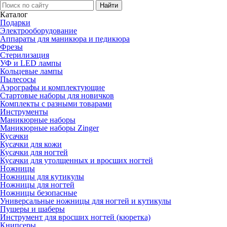
Каталог
Подарки
Электро­оборудование
Аппараты для маникюра и педикюра
Фрезы
Стерилизация
УФ и LED лампы
Кольцевые лампы
Пылесосы
Аэрографы и комплектующие
Стартовые наборы для новичков
Комплекты с разными товарами
Инструменты
Маникюрные наборы
Маникюрные наборы Zinger
Кусачки
Кусачки для кожи
Кусачки для ногтей
Кусачки для утолщенных и вросших ногтей
Ножницы
Ножницы для кутикулы
Ножницы для ногтей
Ножницы безопасные
Универсальные ножницы для ногтей и кутикулы
Пушеры и шаберы
Инструмент для вросших ногтей (кюретка)
Книпсеры