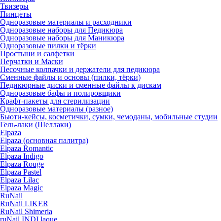
Твизеры
Пинцеты
Одноразовые материалы и расходники
Одноразовые наборы для Педикюра
Одноразовые наборы для Маникюра
Одноразовые пилки и тёрки
Простыни и салфетки
Перчатки и Маски
Песочные колпачки и держатели для педикюра
Cменные файлы и основы (пилки, тёрки)
Педикюрные диски и сменные файлы к дискам
Одноразовые бафы и полировщики
Крафт-пакеты для стерилизации
Одноразовые материалы (разное)
Бьюти-кейсы, косметички, сумки, чемоданы, мобильные студии
Гель-лаки (Шеллаки)
Elpaza
Elpaza (основная палитра)
Elpaza Romantic
Elpaza Indigo
Elpaza Rouge
Elpaza Pastel
Elpaza Lilac
Elpaza Magic
RuNail
RuNail LIKER
RuNail Shimeria
ruNail INDI laque