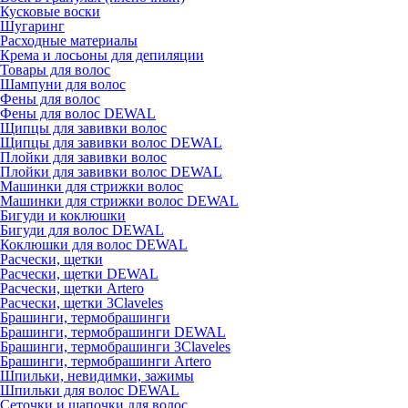
Кусковые воски
Шугаринг
Расходные материалы
Крема и лосьоны для депиляции
Товары для волос
Шампуни для волос
Фены для волос
Фены для волос DEWAL
Щипцы для завивки волос
Щипцы для завивки волос DEWAL
Плойки для завивки волос
Плойки для завивки волос DEWAL
Машинки для стрижки волос
Машинки для стрижки волос DEWAL
Бигуди и коклюшки
Бигуди для волос DEWAL
Коклюшки для волос DEWAL
Расчески, щетки
Расчески, щетки DEWAL
Расчески, щетки Artero
Расчески, щетки 3Claveles
Брашинги, термобрашинги
Брашинги, термобрашинги DEWAL
Брашинги, термобрашинги 3Claveles
Брашинги, термобрашинги Artero
Шпильки, невидимки, зажимы
Шпильки для волос DEWAL
Сеточки и шапочки для волос