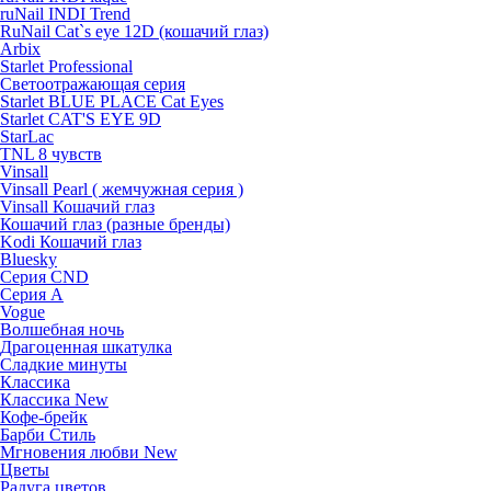
ruNail INDI Trend
RuNail Cat`s eye 12D (кошачий глаз)
Arbix
Starlet Professional
Светоотражающая серия
Starlet BLUE PLACE Cat Eyes
Starlet CAT'S EYE 9D
StarLac
TNL 8 чувств
Vinsall
Vinsall Pearl ( жемчужная серия )
Vinsall Кошачий глаз
Кошачий глаз (разные бренды)
Kodi Кошачий глаз
Bluesky
Серия CND
Серия А
Vogue
Волшебная ночь
Драгоценная шкатулка
Сладкие минуты
Классика
Классика New
Кофе-брейк
Барби Стиль
Мгновения любви New
Цветы
Радуга цветов