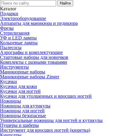
Каталог
Подарки
Электро­оборудование
Аппараты для маникюра и педикюра
Фрезы
Стерилизация
УФ и LED лампы
Кольцевые лампы
Пылесосы
Аэрографы и комплектующие
Стартовые наборы для новичков
Комплекты с разными товарами
Инструменты
Маникюрные наборы
Маникюрные наборы Zinger
Кусачки
Кусачки для кожи
Кусачки для ногтей
Кусачки для утолщенных и вросших ногтей
Ножницы
Ножницы для кутикулы
Ножницы для ногтей
Ножницы безопасные
Универсальные ножницы для ногтей и кутикулы
Пушеры и шаберы
Инструмент для вросших ногтей (кюретка)
Книпсеры