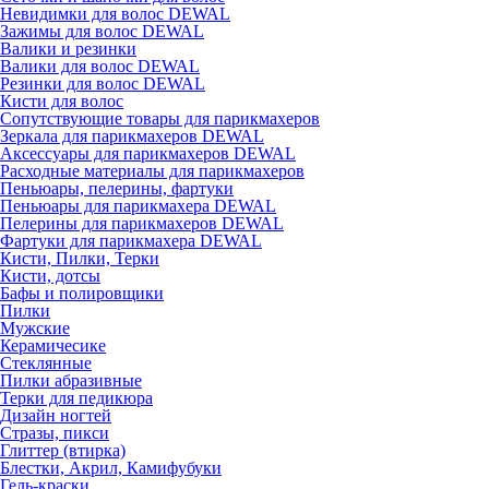
Невидимки для волос DEWAL
Зажимы для волос DEWAL
Валики и резинки
Валики для волос DEWAL
Резинки для волос DEWAL
Кисти для волос
Сопутствующие товары для парикмахеров
Зеркала для парикмахеров DEWAL
Аксессуары для парикмахеров DEWAL
Расходные материалы для парикмахеров
Пеньюары, пелерины, фартуки
Пеньюары для парикмахера DEWAL
Пелерины для парикмахеров DEWAL
Фартуки для парикмахера DEWAL
Кисти, Пилки, Терки
Кисти, дотсы
Бафы и полировщики
Пилки
Мужские
Керамичесике
Стеклянные
Пилки абразивные
Терки для педикюра
Дизайн ногтей
Стразы, пикси
Глиттер (втирка)
Блестки, Акрил, Камифубуки
Гель-краски