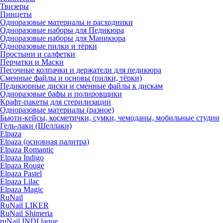
Твизеры
Пинцеты
Одноразовые материалы и расходники
Одноразовые наборы для Педикюра
Одноразовые наборы для Маникюра
Одноразовые пилки и тёрки
Простыни и салфетки
Перчатки и Маски
Песочные колпачки и держатели для педикюра
Cменные файлы и основы (пилки, тёрки)
Педикюрные диски и сменные файлы к дискам
Одноразовые бафы и полировщики
Крафт-пакеты для стерилизации
Одноразовые материалы (разное)
Бьюти-кейсы, косметички, сумки, чемоданы, мобильные студии
Гель-лаки (Шеллаки)
Elpaza
Elpaza (основная палитра)
Elpaza Romantic
Elpaza Indigo
Elpaza Rouge
Elpaza Pastel
Elpaza Lilac
Elpaza Magic
RuNail
RuNail LIKER
RuNail Shimeria
ruNail INDI laque