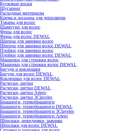
Кусковые воски
Шугаринг
Расходные материалы
Крема и лосьоны для депиляции
Товары для волос
Шампуни для волос
Фены для волос
Фены для волос DEWAL
Щипцы для завивки волос
Щипцы для завивки волос DEWAL
Плойки для завивки волос
Плойки для завивки волос DEWAL
Машинки для стрижки волос
Машинки для стрижки волос DEWAL
Бигуди и коклюшки
Бигуди для волос DEWAL
Коклюшки для волос DEWAL
Расчески, щетки
Расчески, щетки DEWAL
Расчески, щетки Artero
Расчески, щетки 3Claveles
Брашинги, термобрашинги
Брашинги, термобрашинги DEWAL
Брашинги, термобрашинги 3Claveles
Брашинги, термобрашинги Artero
Шпильки, невидимки, зажимы
Шпильки для волос DEWAL
Сеточки и шапочки для волос