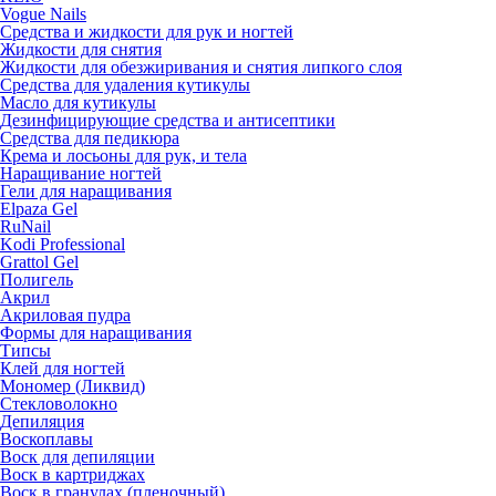
Vogue Nails
Средства и жидкости для рук и ногтей
Жидкости для снятия
Жидкости для обезжиривания и снятия липкого слоя
Средства для удаления кутикулы
Масло для кутикулы
Дезинфицирующие средства и антисептики
Средства для педикюра
Крема и лосьоны для рук, и тела
Наращивание ногтей
Гели для наращивания
Elpaza Gel
RuNail
Kodi Professional
Grattol Gel
Полигель
Акрил
Акриловая пудра
Формы для наращивания
Типсы
Клей для ногтей
Мономер (Ликвид)
Стекловолокно
Депиляция
Воскоплавы
Воск для депиляции
Воск в картриджах
Воск в гранулах (пленочный)