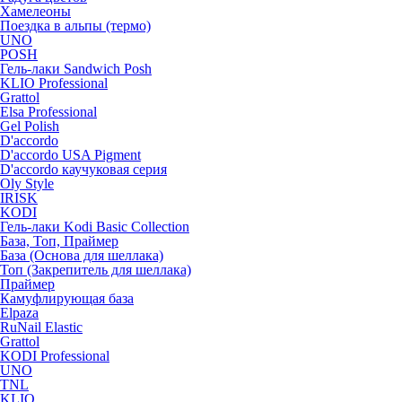
Хамелеоны
Поездка в альпы (термо)
UNO
POSH
Гель-лаки Sandwich Posh
KLIO Professional
Grattol
Elsa Professional
Gel Polish
D'accordo
D'accordo USA Pigment
D'accordo каучуковая серия
Oly Style
IRISK
KODI
Гель-лаки Kodi Basic Collection
База, Топ, Праймер
База (Основа для шеллака)
Топ (Закрепитель для шеллака)
Праймер
Камуфлирующая база
Elpaza
RuNail Elastic
Grattol
KODI Professional
UNO
TNL
KLIO