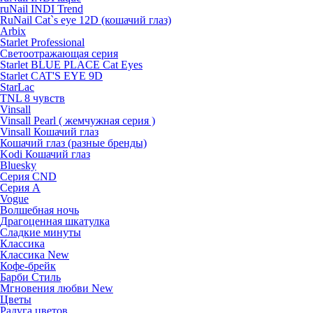
ruNail INDI Trend
RuNail Cat`s eye 12D (кошачий глаз)
Arbix
Starlet Professional
Светоотражающая серия
Starlet BLUE PLACE Cat Eyes
Starlet CAT'S EYE 9D
StarLac
TNL 8 чувств
Vinsall
Vinsall Pearl ( жемчужная серия )
Vinsall Кошачий глаз
Кошачий глаз (разные бренды)
Kodi Кошачий глаз
Bluesky
Серия CND
Серия А
Vogue
Волшебная ночь
Драгоценная шкатулка
Сладкие минуты
Классика
Классика New
Кофе-брейк
Барби Стиль
Мгновения любви New
Цветы
Радуга цветов