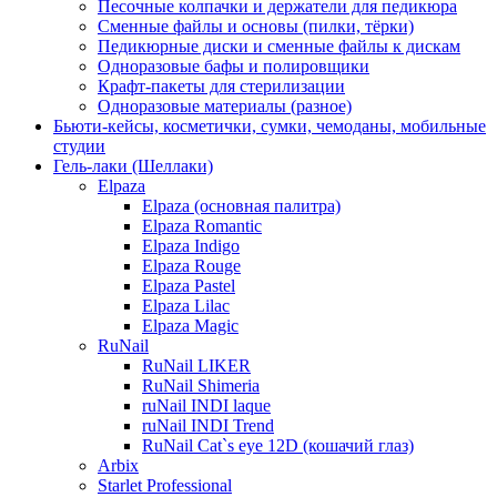
Песочные колпачки и держатели для педикюра
Cменные файлы и основы (пилки, тёрки)
Педикюрные диски и сменные файлы к дискам
Одноразовые бафы и полировщики
Крафт-пакеты для стерилизации
Одноразовые материалы (разное)
Бьюти-кейсы, косметички, сумки, чемоданы, мобильные
студии
Гель-лаки (Шеллаки)
Elpaza
Elpaza (основная палитра)
Elpaza Romantic
Elpaza Indigo
Elpaza Rouge
Elpaza Pastel
Elpaza Lilac
Elpaza Magic
RuNail
RuNail LIKER
RuNail Shimeria
ruNail INDI laque
ruNail INDI Trend
RuNail Cat`s eye 12D (кошачий глаз)
Arbix
Starlet Professional