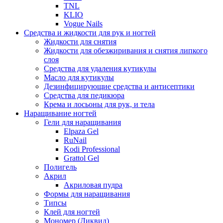
TNL
KLIO
Vogue Nails
Средства и жидкости для рук и ногтей
Жидкости для снятия
Жидкости для обезжиривания и снятия липкого
слоя
Средства для удаления кутикулы
Масло для кутикулы
Дезинфицирующие средства и антисептики
Средства для педикюра
Крема и лосьоны для рук, и тела
Наращивание ногтей
Гели для наращивания
Elpaza Gel
RuNail
Kodi Professional
Grattol Gel
Полигель
Акрил
Акриловая пудра
Формы для наращивания
Типсы
Клей для ногтей
Мономер (Ликвид)