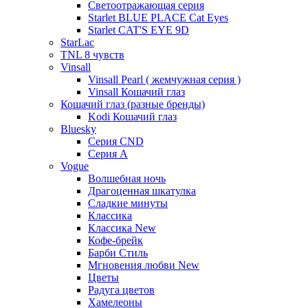
Светоотражающая серия
Starlet BLUE PLACE Cat Eyes
Starlet CAT'S EYE 9D
StarLac
TNL 8 чувств
Vinsall
Vinsall Pearl ( жемчужная серия )
Vinsall Кошачий глаз
Кошачий глаз (разные бренды)
Kodi Кошачий глаз
Bluesky
Серия CND
Серия А
Vogue
Волшебная ночь
Драгоценная шкатулка
Сладкие минуты
Классика
Классика New
Кофе-брейк
Барби Стиль
Мгновения любви New
Цветы
Радуга цветов
Хамелеоны