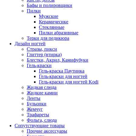
Бафы и полировщики
Пилки
Мужские
Керамичесике
Стеклянные
Пилки абразивные
Терки для педикюра
Дизайн ногтей
Стразы, пикси
Глиттер (втирка)
Блестки, Акрил, Камифубуки
Гель-краски
Гель-краска Паутинка
Гель-краски для ногтей
Гель-краски для ногтей Kodi
Жидкая слюда
Жидкие камни
Ленты
Бульонки
Жемчуг
Трафареты
Фольга, слюда
Сопутствующие товары
Прочие аксессуары