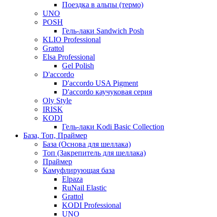
Поездка в альпы (термо)
UNO
POSH
Гель-лаки Sandwich Posh
KLIO Professional
Grattol
Elsa Professional
Gel Polish
D'accordo
D'accordo USA Pigment
D'accordo каучуковая серия
Oly Style
IRISK
KODI
Гель-лаки Kodi Basic Collection
База, Топ, Праймер
База (Основа для шеллака)
Топ (Закрепитель для шеллака)
Праймер
Камуфлирующая база
Elpaza
RuNail Elastic
Grattol
KODI Professional
UNO