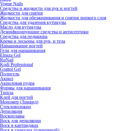
Vogue Nails
Средства и жидкости для рук и ногтей
Жидкости для снятия
Жидкости для обезжиривания и снятия липкого слоя
Средства для удаления кутикулы
Масло для кутикулы
Дезинфицирующие средства и антисептики
Средства для педикюра
Крема и лосьоны для рук, и тела
Наращивание ногтей
Гели для наращивания
Elpaza Gel
RuNail
Kodi Professional
Grattol Gel
Полигель
Акрил
Акриловая пудра
Формы для наращивания
Типсы
Клей для ногтей
Мономер (Ликвид)
Стекловолокно
Депиляция
Воскоплавы
Воск для депиляции
Воск в картриджах
Воск в гранулах (пленочный)