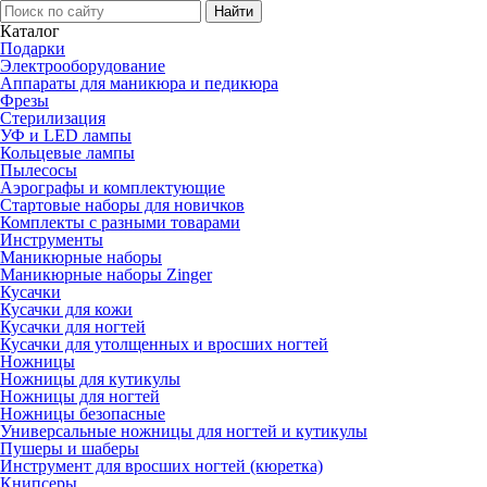
Каталог
Подарки
Электро­оборудование
Аппараты для маникюра и педикюра
Фрезы
Стерилизация
УФ и LED лампы
Кольцевые лампы
Пылесосы
Аэрографы и комплектующие
Стартовые наборы для новичков
Комплекты с разными товарами
Инструменты
Маникюрные наборы
Маникюрные наборы Zinger
Кусачки
Кусачки для кожи
Кусачки для ногтей
Кусачки для утолщенных и вросших ногтей
Ножницы
Ножницы для кутикулы
Ножницы для ногтей
Ножницы безопасные
Универсальные ножницы для ногтей и кутикулы
Пушеры и шаберы
Инструмент для вросших ногтей (кюретка)
Книпсеры