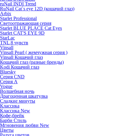
ruNail INDI Trend
RuNail Cat`s eye 12D (кошачий глаз)
Arbix
Starlet Professional
Светоотражающая серия
Starlet BLUE PLACE Cat Eyes
Starlet CAT'S EYE 9D
StarLac
TNL 8 чувств
Vinsall
Vinsall Pearl ( жемчужная серия )
Vinsall Кошачий глаз
Кошачий глаз (разные бренды)
Kodi Кошачий глаз
Bluesky
Серия CND
Серия А
Vogue
Волшебная ночь
Драгоценная шкатулка
Сладкие минуты
Классика
Классика New
Кофе-брейк
Барби Стиль
Мгновения любви New
Цветы
Радуга цветов