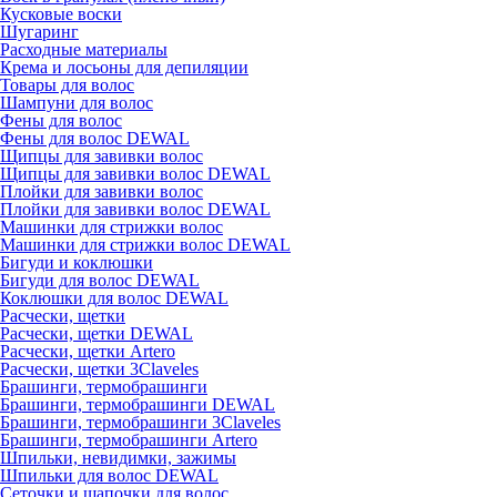
Кусковые воски
Шугаринг
Расходные материалы
Крема и лосьоны для депиляции
Товары для волос
Шампуни для волос
Фены для волос
Фены для волос DEWAL
Щипцы для завивки волос
Щипцы для завивки волос DEWAL
Плойки для завивки волос
Плойки для завивки волос DEWAL
Машинки для стрижки волос
Машинки для стрижки волос DEWAL
Бигуди и коклюшки
Бигуди для волос DEWAL
Коклюшки для волос DEWAL
Расчески, щетки
Расчески, щетки DEWAL
Расчески, щетки Artero
Расчески, щетки 3Claveles
Брашинги, термобрашинги
Брашинги, термобрашинги DEWAL
Брашинги, термобрашинги 3Claveles
Брашинги, термобрашинги Artero
Шпильки, невидимки, зажимы
Шпильки для волос DEWAL
Сеточки и шапочки для волос