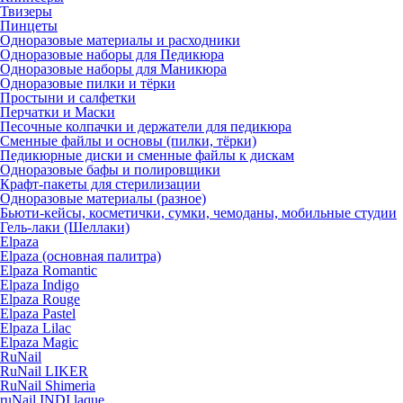
Твизеры
Пинцеты
Одноразовые материалы и расходники
Одноразовые наборы для Педикюра
Одноразовые наборы для Маникюра
Одноразовые пилки и тёрки
Простыни и салфетки
Перчатки и Маски
Песочные колпачки и держатели для педикюра
Cменные файлы и основы (пилки, тёрки)
Педикюрные диски и сменные файлы к дискам
Одноразовые бафы и полировщики
Крафт-пакеты для стерилизации
Одноразовые материалы (разное)
Бьюти-кейсы, косметички, сумки, чемоданы, мобильные студии
Гель-лаки (Шеллаки)
Elpaza
Elpaza (основная палитра)
Elpaza Romantic
Elpaza Indigo
Elpaza Rouge
Elpaza Pastel
Elpaza Lilac
Elpaza Magic
RuNail
RuNail LIKER
RuNail Shimeria
ruNail INDI laque