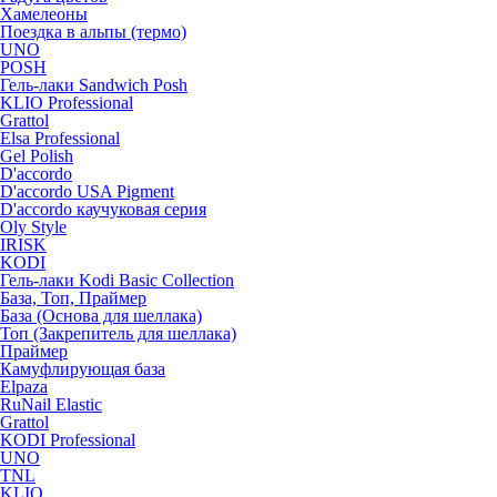
Хамелеоны
Поездка в альпы (термо)
UNO
POSH
Гель-лаки Sandwich Posh
KLIO Professional
Grattol
Elsa Professional
Gel Polish
D'accordo
D'accordo USA Pigment
D'accordo каучуковая серия
Oly Style
IRISK
KODI
Гель-лаки Kodi Basic Collection
База, Топ, Праймер
База (Основа для шеллака)
Топ (Закрепитель для шеллака)
Праймер
Камуфлирующая база
Elpaza
RuNail Elastic
Grattol
KODI Professional
UNO
TNL
KLIO