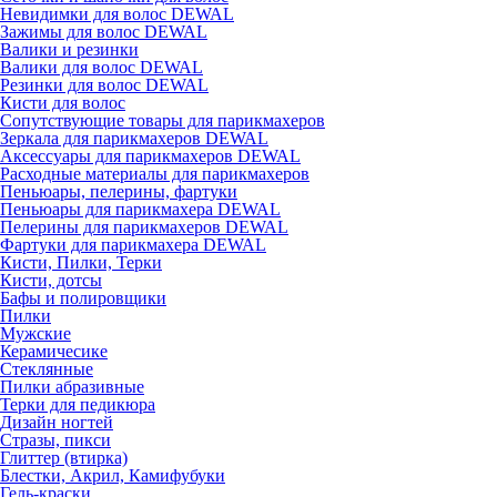
Невидимки для волос DEWAL
Зажимы для волос DEWAL
Валики и резинки
Валики для волос DEWAL
Резинки для волос DEWAL
Кисти для волос
Сопутствующие товары для парикмахеров
Зеркала для парикмахеров DEWAL
Аксессуары для парикмахеров DEWAL
Расходные материалы для парикмахеров
Пеньюары, пелерины, фартуки
Пеньюары для парикмахера DEWAL
Пелерины для парикмахеров DEWAL
Фартуки для парикмахера DEWAL
Кисти, Пилки, Терки
Кисти, дотсы
Бафы и полировщики
Пилки
Мужские
Керамичесике
Стеклянные
Пилки абразивные
Терки для педикюра
Дизайн ногтей
Стразы, пикси
Глиттер (втирка)
Блестки, Акрил, Камифубуки
Гель-краски