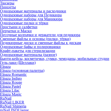
Твизеры
Пинцеты
Одноразовые материалы и расходники
Одноразовые наборы для Педикюра
Одноразовые наборы для Маникюра
Одноразовые пилки и тёрки
Простыни и салфетки
Перчатки и Маски
Песочные колпачки и держатели для педикюра
Cменные файлы и основы (пилки, тёрки)
Педикюрные диски и сменные файлы к дискам
Одноразовые бафы и полировщики
Крафт-пакеты для стерилизации
Одноразовые материалы (разное)
Бьюти-кейсы, косметички, сумки, чемоданы, мобильные студии
Гель-лаки (Шеллаки)
Elpaza
Elpaza (основная палитра)
Elpaza Romantic
Elpaza Indigo
Elpaza Rouge
Elpaza Pastel
Elpaza Lilac
Elpaza Magic
RuNail
RuNail LIKER
RuNail Shimeria
ruNail INDI laque