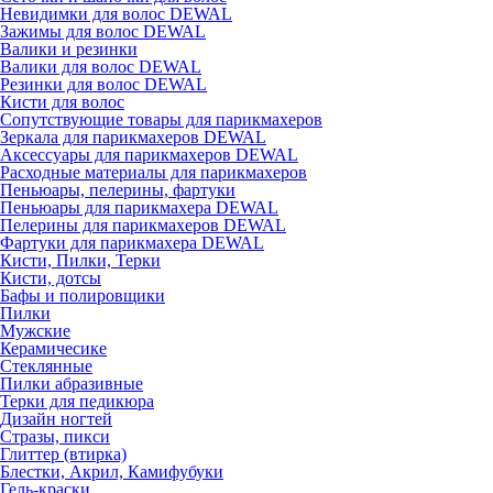
Невидимки для волос DEWAL
Зажимы для волос DEWAL
Валики и резинки
Валики для волос DEWAL
Резинки для волос DEWAL
Кисти для волос
Сопутствующие товары для парикмахеров
Зеркала для парикмахеров DEWAL
Аксессуары для парикмахеров DEWAL
Расходные материалы для парикмахеров
Пеньюары, пелерины, фартуки
Пеньюары для парикмахера DEWAL
Пелерины для парикмахеров DEWAL
Фартуки для парикмахера DEWAL
Кисти, Пилки, Терки
Кисти, дотсы
Бафы и полировщики
Пилки
Мужские
Керамичесике
Стеклянные
Пилки абразивные
Терки для педикюра
Дизайн ногтей
Стразы, пикси
Глиттер (втирка)
Блестки, Акрил, Камифубуки
Гель-краски