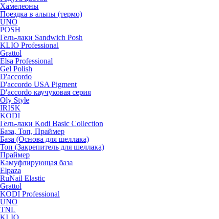
Хамелеоны
Поездка в альпы (термо)
UNO
POSH
Гель-лаки Sandwich Posh
KLIO Professional
Grattol
Elsa Professional
Gel Polish
D'accordo
D'accordo USA Pigment
D'accordo каучуковая серия
Oly Style
IRISK
KODI
Гель-лаки Kodi Basic Collection
База, Топ, Праймер
База (Основа для шеллака)
Топ (Закрепитель для шеллака)
Праймер
Камуфлирующая база
Elpaza
RuNail Elastic
Grattol
KODI Professional
UNO
TNL
KLIO