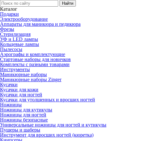
Каталог
Подарки
Электро­оборудование
Аппараты для маникюра и педикюра
Фрезы
Стерилизация
УФ и LED лампы
Кольцевые лампы
Пылесосы
Аэрографы и комплектующие
Стартовые наборы для новичков
Комплекты с разными товарами
Инструменты
Маникюрные наборы
Маникюрные наборы Zinger
Кусачки
Кусачки для кожи
Кусачки для ногтей
Кусачки для утолщенных и вросших ногтей
Ножницы
Ножницы для кутикулы
Ножницы для ногтей
Ножницы безопасные
Универсальные ножницы для ногтей и кутикулы
Пушеры и шаберы
Инструмент для вросших ногтей (кюретка)
Книпсеры