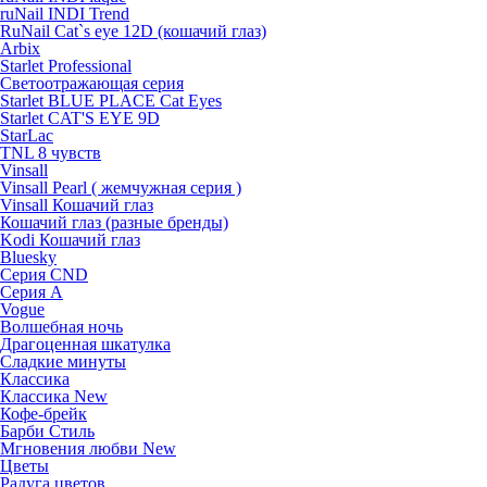
ruNail INDI Trend
RuNail Cat`s eye 12D (кошачий глаз)
Arbix
Starlet Professional
Светоотражающая серия
Starlet BLUE PLACE Cat Eyes
Starlet CAT'S EYE 9D
StarLac
TNL 8 чувств
Vinsall
Vinsall Pearl ( жемчужная серия )
Vinsall Кошачий глаз
Кошачий глаз (разные бренды)
Kodi Кошачий глаз
Bluesky
Серия CND
Серия А
Vogue
Волшебная ночь
Драгоценная шкатулка
Сладкие минуты
Классика
Классика New
Кофе-брейк
Барби Стиль
Мгновения любви New
Цветы
Радуга цветов