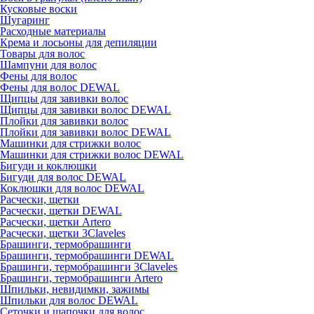
Кусковые воски
Шугаринг
Расходные материалы
Крема и лосьоны для депиляции
Товары для волос
Шампуни для волос
Фены для волос
Фены для волос DEWAL
Щипцы для завивки волос
Щипцы для завивки волос DEWAL
Плойки для завивки волос
Плойки для завивки волос DEWAL
Машинки для стрижки волос
Машинки для стрижки волос DEWAL
Бигуди и коклюшки
Бигуди для волос DEWAL
Коклюшки для волос DEWAL
Расчески, щетки
Расчески, щетки DEWAL
Расчески, щетки Artero
Расчески, щетки 3Claveles
Брашинги, термобрашинги
Брашинги, термобрашинги DEWAL
Брашинги, термобрашинги 3Claveles
Брашинги, термобрашинги Artero
Шпильки, невидимки, зажимы
Шпильки для волос DEWAL
Сеточки и шапочки для волос