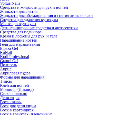
Vogue Nails
Средства и жидкости для рук и ногтей
Жидкости для снятия
Жидкости для обезжиривания и снятия липкого слоя
Средства для удаления кутикулы
Масло для кутикулы
Дезинфицирующие средства и антисептики
Средства для педикюра
Крема и лосьоны для рук, и тела
Наращивание ногтей
Гели для наращивания
Elpaza Gel
RuNail
Kodi Professional
Grattol Gel
Полигель
Акрил
Акриловая пудра
Формы для наращивания
Типсы
Клей для ногтей
Мономер (Ликвид)
Стекловолокно
Депиляция
Воскоплавы
Воск для депиляции
Воск в картриджах
Воск в гранулах (пленочный)