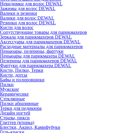
Невидимки для волос DEWAL
Зажимы для волос DEWAL
Валики и резинки
Валики для волос DEWAL
Резинки для волос DEWAL
Кисти для волос
Сопутствующие товары для парикмахеров
Зеркала для парикмахеров DEWAL
Аксессуары для парикмахеров DEWAL
Расходные материалы для парикмахеров
Пеньюары, пелерины, фартуки
Пеньюары для парикмахера DEWAL
Пелерины для парикмахеров DEWAL
Фартуки для парикмахера DEWAL
Кисти, Пилки, Терки
Кисти, дотсы
Бафы и полировщики
Пилки
Мужские
Керамичесике
Стеклянные
Пилки абразивные
Терки для педикюра
Дизайн ногтей
Стразы, пикси
Глиттер (втирка)
Блестки, Акрил, Камифубуки
Гель-краски