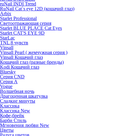
ruNail INDI Trend
RuNail Cat`s eye 12D (кошачий глаз)
Arbix
Starlet Professional
Светоотражающая серия
Starlet BLUE PLACE Cat Eyes
Starlet CAT'S EYE 9D
StarLac
TNL 8 чувств
Vinsall
Vinsall Pearl ( жемчужная серия )
Vinsall Кошачий глаз
Кошачий глаз (разные бренды)
Kodi Кошачий глаз
Bluesky
Серия CND
Серия А
Vogue
Волшебная ночь
Драгоценная шкатулка
Сладкие минуты
Классика
Классика New
Кофе-брейк
Барби Стиль
Мгновения любви New
Цветы
Радуга цветов