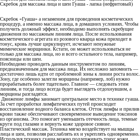
Скребок для массажа лица и шеи Гуаша - лапка (нефритовый)
Скребок «Гуаша» а незаменим для проведения косметических
процедур, а именно массажа лица, в домашних условиях. Чтобы
получить должный эффект, необходимо выполнять скребущие
движения по массажным линиям лица. После использования
косметического агрегата из розового кварца кожа приходит в
тонус, кровь лучше циркулирует, исчезают ненужные
мимические морщинки. Кстати, он может использоваться не
только для массажа лица, но и всего остального тела, например,
поясницы или шеи.
Необходимо проводить данным инструментом по линиям,
предназначенным для массажа лица. Их несложно запомнить —
достаточно лишь идти от проблемной зоны к линии роста волос.
Зону, где особенно залегли морщины (например, лоб) нужно
прорабатывать более тщательно. Главное — следовать этим
линиям, и тогда лицо всегда будет выглядеть отдохнувшим, а
морщины разгладятся.
Движение лимфы занимает центральное место в технике гуаша.
За счет проработки лимфатических путей происходит
восстановление водного баланса клеток. Отток лимфы и прилив
крови также обеспечивают своевременное выведение токсинов
из организма. Это помогает уменьшить отечность лица, темные
круги под глазами и вернуть коже здоровое сияние.
Пластический массаж. Техника мягко воздействует на мышцы
лица и шеи, позволяя расслаблять их и укреплять одновременно.
Используя технику гуаша можно поддерживать тонус кожи