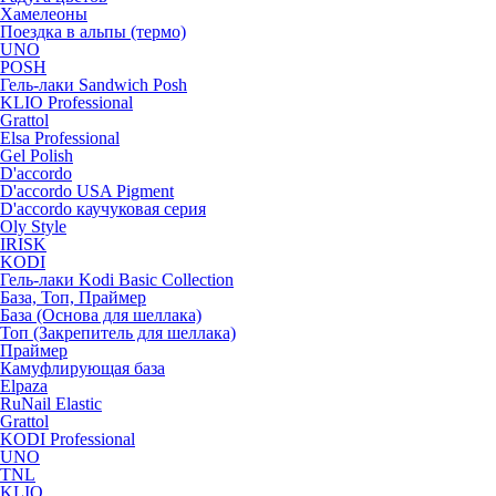
Хамелеоны
Поездка в альпы (термо)
UNO
POSH
Гель-лаки Sandwich Posh
KLIO Professional
Grattol
Elsa Professional
Gel Polish
D'accordo
D'accordo USA Pigment
D'accordo каучуковая серия
Oly Style
IRISK
KODI
Гель-лаки Kodi Basic Collection
База, Топ, Праймер
База (Основа для шеллака)
Топ (Закрепитель для шеллака)
Праймер
Камуфлирующая база
Elpaza
RuNail Elastic
Grattol
KODI Professional
UNO
TNL
KLIO