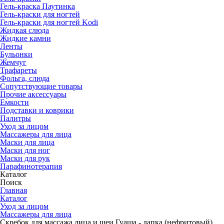
Гель-краска Паутинка
Гель-краски для ногтей
Гель-краски для ногтей Kodi
Жидкая слюда
Жидкие камни
Ленты
Бульонки
Жемчуг
Трафареты
Фольга, слюда
Сопутствующие товары
Прочие аксессуары
Емкости
Подставки и коврики
Палитры
Уход за лицом
Массажеры для лица
Маски для лица
Маски для ног
Маски для рук
Парафино­терапия
Каталог
Поиск
Главная
Каталог
Уход за лицом
Массажеры для лица
Скребок для массажа лица и шеи Гуаша - лапка (нефритовый)