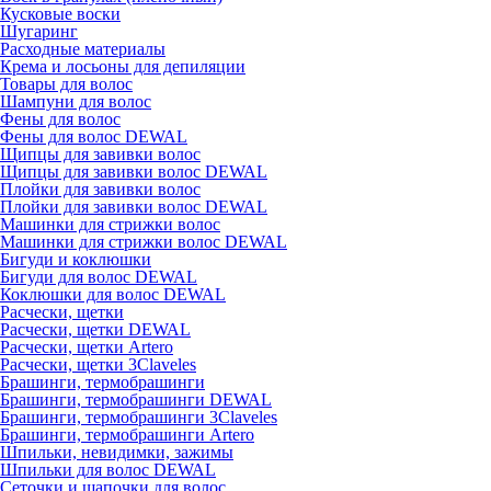
Кусковые воски
Шугаринг
Расходные материалы
Крема и лосьоны для депиляции
Товары для волос
Шампуни для волос
Фены для волос
Фены для волос DEWAL
Щипцы для завивки волос
Щипцы для завивки волос DEWAL
Плойки для завивки волос
Плойки для завивки волос DEWAL
Машинки для стрижки волос
Машинки для стрижки волос DEWAL
Бигуди и коклюшки
Бигуди для волос DEWAL
Коклюшки для волос DEWAL
Расчески, щетки
Расчески, щетки DEWAL
Расчески, щетки Artero
Расчески, щетки 3Claveles
Брашинги, термобрашинги
Брашинги, термобрашинги DEWAL
Брашинги, термобрашинги 3Claveles
Брашинги, термобрашинги Artero
Шпильки, невидимки, зажимы
Шпильки для волос DEWAL
Сеточки и шапочки для волос