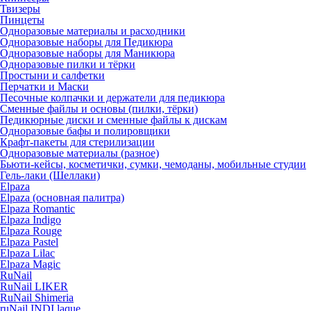
Твизеры
Пинцеты
Одноразовые материалы и расходники
Одноразовые наборы для Педикюра
Одноразовые наборы для Маникюра
Одноразовые пилки и тёрки
Простыни и салфетки
Перчатки и Маски
Песочные колпачки и держатели для педикюра
Cменные файлы и основы (пилки, тёрки)
Педикюрные диски и сменные файлы к дискам
Одноразовые бафы и полировщики
Крафт-пакеты для стерилизации
Одноразовые материалы (разное)
Бьюти-кейсы, косметички, сумки, чемоданы, мобильные студии
Гель-лаки (Шеллаки)
Elpaza
Elpaza (основная палитра)
Elpaza Romantic
Elpaza Indigo
Elpaza Rouge
Elpaza Pastel
Elpaza Lilac
Elpaza Magic
RuNail
RuNail LIKER
RuNail Shimeria
ruNail INDI laque