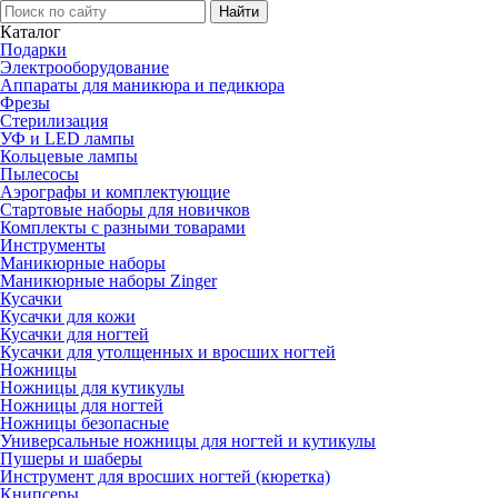
Каталог
Подарки
Электро­оборудование
Аппараты для маникюра и педикюра
Фрезы
Стерилизация
УФ и LED лампы
Кольцевые лампы
Пылесосы
Аэрографы и комплектующие
Стартовые наборы для новичков
Комплекты с разными товарами
Инструменты
Маникюрные наборы
Маникюрные наборы Zinger
Кусачки
Кусачки для кожи
Кусачки для ногтей
Кусачки для утолщенных и вросших ногтей
Ножницы
Ножницы для кутикулы
Ножницы для ногтей
Ножницы безопасные
Универсальные ножницы для ногтей и кутикулы
Пушеры и шаберы
Инструмент для вросших ногтей (кюретка)
Книпсеры