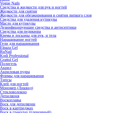
Vogue Nails
Средства и жидкости для рук и ногтей
Жидкости для снятия
Жидкости для обезжиривания и снятия липкого слоя
Средства для удаления кутикулы
Масло для кутикулы
Дезинфицирующие средства и антисептики
Средства для педикюра
Крема и лосьоны для рук, и тела
Наращивание ногтей
Гели для наращивания
Elpaza Gel
RuNail
Kodi Professional
Grattol Gel
Полигель
Акрил
Акриловая пудра
Формы для наращивания
Типсы
Клей для ногтей
Мономер (Ликвид)
Стекловолокно
Депиляция
Воскоплавы
Воск для депиляции
Воск в картриджах
Воск в гранулах (пленочный)