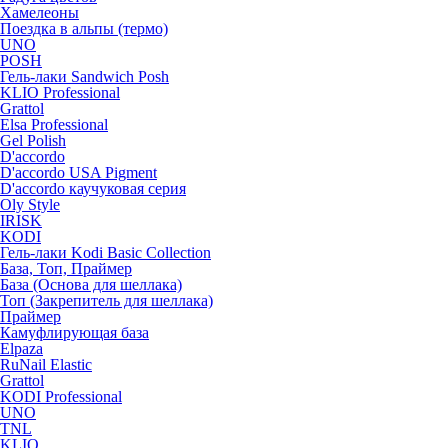
Хамелеоны
Поездка в альпы (термо)
UNO
POSH
Гель-лаки Sandwich Posh
KLIO Professional
Grattol
Elsa Professional
Gel Polish
D'accordo
D'accordo USA Pigment
D'accordo каучуковая серия
Oly Style
IRISK
KODI
Гель-лаки Kodi Basic Collection
База, Топ, Праймер
База (Основа для шеллака)
Топ (Закрепитель для шеллака)
Праймер
Камуфлирующая база
Elpaza
RuNail Elastic
Grattol
KODI Professional
UNO
TNL
KLIO