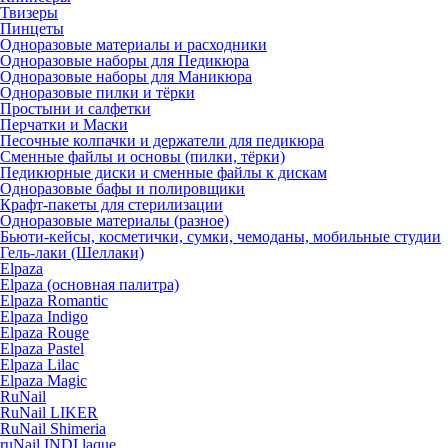
Твизеры
Пинцеты
Одноразовые материалы и расходники
Одноразовые наборы для Педикюра
Одноразовые наборы для Маникюра
Одноразовые пилки и тёрки
Простыни и салфетки
Перчатки и Маски
Песочные колпачки и держатели для педикюра
Cменные файлы и основы (пилки, тёрки)
Педикюрные диски и сменные файлы к дискам
Одноразовые бафы и полировщики
Крафт-пакеты для стерилизации
Одноразовые материалы (разное)
Бьюти-кейсы, косметички, сумки, чемоданы, мобильные студии
Гель-лаки (Шеллаки)
Elpaza
Elpaza (основная палитра)
Elpaza Romantic
Elpaza Indigo
Elpaza Rouge
Elpaza Pastel
Elpaza Lilac
Elpaza Magic
RuNail
RuNail LIKER
RuNail Shimeria
ruNail INDI laque