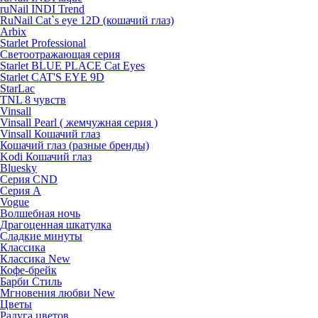
ruNail INDI Trend
RuNail Cat`s eye 12D (кошачий глаз)
Arbix
Starlet Professional
Светоотражающая серия
Starlet BLUE PLACE Cat Eyes
Starlet CAT'S EYE 9D
StarLac
TNL 8 чувств
Vinsall
Vinsall Pearl ( жемчужная серия )
Vinsall Кошачий глаз
Кошачий глаз (разные бренды)
Kodi Кошачий глаз
Bluesky
Серия CND
Серия А
Vogue
Волшебная ночь
Драгоценная шкатулка
Сладкие минуты
Классика
Классика New
Кофе-брейк
Барби Стиль
Мгновения любви New
Цветы
Радуга цветов