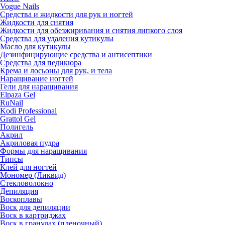
Vogue Nails
Средства и жидкости для рук и ногтей
Жидкости для снятия
Жидкости для обезжиривания и снятия липкого слоя
Средства для удаления кутикулы
Масло для кутикулы
Дезинфицирующие средства и антисептики
Средства для педикюра
Крема и лосьоны для рук, и тела
Наращивание ногтей
Гели для наращивания
Elpaza Gel
RuNail
Kodi Professional
Grattol Gel
Полигель
Акрил
Акриловая пудра
Формы для наращивания
Типсы
Клей для ногтей
Мономер (Ликвид)
Стекловолокно
Депиляция
Воскоплавы
Воск для депиляции
Воск в картриджах
Воск в гранулах (пленочный)