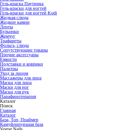
Гель-краска Паутинка
Гель-краски для ногтей
Гель-краски для ногтей Kodi
Жидкая слюда
Жидкие камни
Ленты
Бульонки
Жемчуг
Трафареты
Фольга, слюда
Сопутствующие товары
Прочие аксессуары
Емкости
Подставки и коврики
Палитры
Уход за лицом
Массажеры для лица
Маски для лица
Маски для ног
Маски для рук
Парафино­терапия
Каталог
Поиск
Главная
Каталог
База, Топ, Праймер
Камуфлирующая база
Vogue Nails