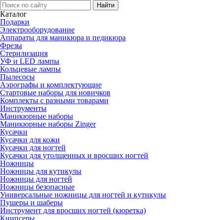
Каталог
Подарки
Электро­оборудование
Аппараты для маникюра и педикюра
Фрезы
Стерилизация
УФ и LED лампы
Кольцевые лампы
Пылесосы
Аэрографы и комплектующие
Стартовые наборы для новичков
Комплекты с разными товарами
Инструменты
Маникюрные наборы
Маникюрные наборы Zinger
Кусачки
Кусачки для кожи
Кусачки для ногтей
Кусачки для утолщенных и вросших ногтей
Ножницы
Ножницы для кутикулы
Ножницы для ногтей
Ножницы безопасные
Универсальные ножницы для ногтей и кутикулы
Пушеры и шаберы
Инструмент для вросших ногтей (кюретка)
Книпсеры