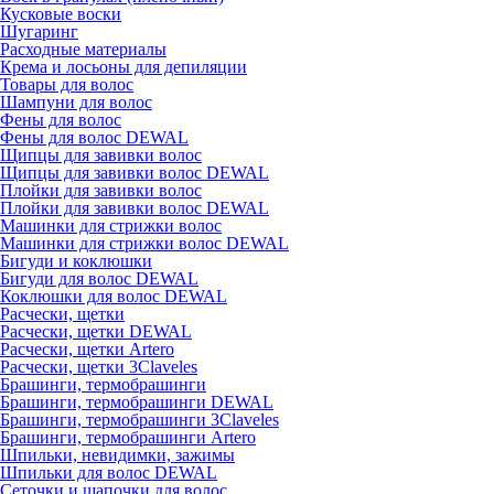
Кусковые воски
Шугаринг
Расходные материалы
Крема и лосьоны для депиляции
Товары для волос
Шампуни для волос
Фены для волос
Фены для волос DEWAL
Щипцы для завивки волос
Щипцы для завивки волос DEWAL
Плойки для завивки волос
Плойки для завивки волос DEWAL
Машинки для стрижки волос
Машинки для стрижки волос DEWAL
Бигуди и коклюшки
Бигуди для волос DEWAL
Коклюшки для волос DEWAL
Расчески, щетки
Расчески, щетки DEWAL
Расчески, щетки Artero
Расчески, щетки 3Claveles
Брашинги, термобрашинги
Брашинги, термобрашинги DEWAL
Брашинги, термобрашинги 3Claveles
Брашинги, термобрашинги Artero
Шпильки, невидимки, зажимы
Шпильки для волос DEWAL
Сеточки и шапочки для волос