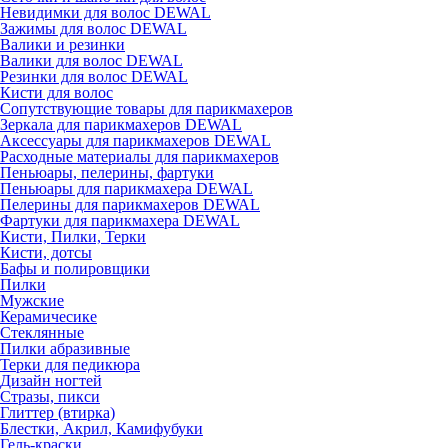
Невидимки для волос DEWAL
Зажимы для волос DEWAL
Валики и резинки
Валики для волос DEWAL
Резинки для волос DEWAL
Кисти для волос
Сопутствующие товары для парикмахеров
Зеркала для парикмахеров DEWAL
Аксессуары для парикмахеров DEWAL
Расходные материалы для парикмахеров
Пеньюары, пелерины, фартуки
Пеньюары для парикмахера DEWAL
Пелерины для парикмахеров DEWAL
Фартуки для парикмахера DEWAL
Кисти, Пилки, Терки
Кисти, дотсы
Бафы и полировщики
Пилки
Мужские
Керамичесике
Стеклянные
Пилки абразивные
Терки для педикюра
Дизайн ногтей
Стразы, пикси
Глиттер (втирка)
Блестки, Акрил, Камифубуки
Гель-краски