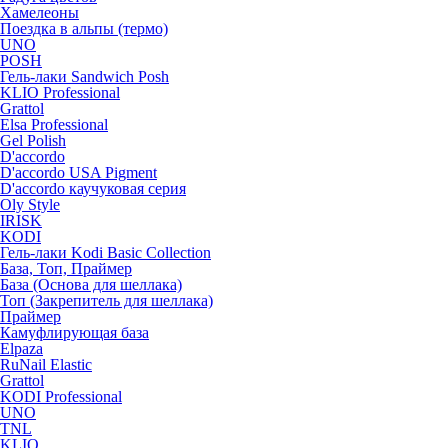
Хамелеоны
Поездка в альпы (термо)
UNO
POSH
Гель-лаки Sandwich Posh
KLIO Professional
Grattol
Elsa Professional
Gel Polish
D'accordo
D'accordo USA Pigment
D'accordo каучуковая серия
Oly Style
IRISK
KODI
Гель-лаки Kodi Basic Collection
База, Топ, Праймер
База (Основа для шеллака)
Топ (Закрепитель для шеллака)
Праймер
Камуфлирующая база
Elpaza
RuNail Elastic
Grattol
KODI Professional
UNO
TNL
KLIO