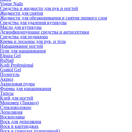
Vogue Nails
Средства и жидкости для рук и ногтей
Жидкости для снятия
Жидкости для обезжиривания и снятия липкого слоя
Средства для удаления кутикулы
Масло для кутикулы
Дезинфицирующие средства и антисептики
Средства для педикюра
Крема и лосьоны для рук, и тела
Наращивание ногтей
Гели для наращивания
Elpaza Gel
RuNail
Kodi Professional
Grattol Gel
Полигель
Акрил
Акриловая пудра
Формы для наращивания
Типсы
Клей для ногтей
Мономер (Ликвид)
Стекловолокно
Депиляция
Воскоплавы
Воск для депиляции
Воск в картриджах
Воск в гранулах (пленочный)