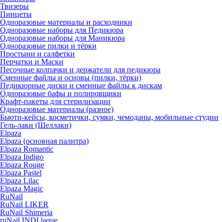
Твизеры
Пинцеты
Одноразовые материалы и расходники
Одноразовые наборы для Педикюра
Одноразовые наборы для Маникюра
Одноразовые пилки и тёрки
Простыни и салфетки
Перчатки и Маски
Песочные колпачки и держатели для педикюра
Cменные файлы и основы (пилки, тёрки)
Педикюрные диски и сменные файлы к дискам
Одноразовые бафы и полировщики
Крафт-пакеты для стерилизации
Одноразовые материалы (разное)
Бьюти-кейсы, косметички, сумки, чемоданы, мобильные студии
Гель-лаки (Шеллаки)
Elpaza
Elpaza (основная палитра)
Elpaza Romantic
Elpaza Indigo
Elpaza Rouge
Elpaza Pastel
Elpaza Lilac
Elpaza Magic
RuNail
RuNail LIKER
RuNail Shimeria
ruNail INDI laque