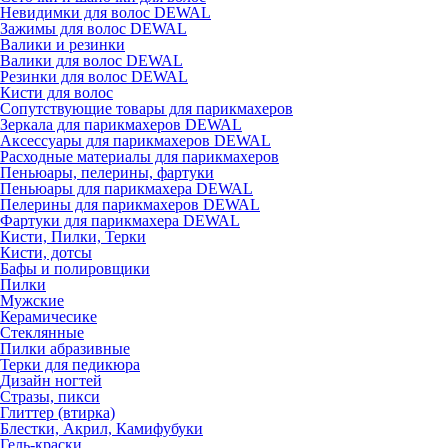
Невидимки для волос DEWAL
Зажимы для волос DEWAL
Валики и резинки
Валики для волос DEWAL
Резинки для волос DEWAL
Кисти для волос
Сопутствующие товары для парикмахеров
Зеркала для парикмахеров DEWAL
Аксессуары для парикмахеров DEWAL
Расходные материалы для парикмахеров
Пеньюары, пелерины, фартуки
Пеньюары для парикмахера DEWAL
Пелерины для парикмахеров DEWAL
Фартуки для парикмахера DEWAL
Кисти, Пилки, Терки
Кисти, дотсы
Бафы и полировщики
Пилки
Мужские
Керамичесике
Стеклянные
Пилки абразивные
Терки для педикюра
Дизайн ногтей
Стразы, пикси
Глиттер (втирка)
Блестки, Акрил, Камифубуки
Гель-краски