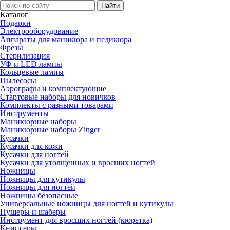
Каталог
Подарки
Электро­оборудование
Аппараты для маникюра и педикюра
Фрезы
Стерилизация
УФ и LED лампы
Кольцевые лампы
Пылесосы
Аэрографы и комплектующие
Стартовые наборы для новичков
Комплекты с разными товарами
Инструменты
Маникюрные наборы
Маникюрные наборы Zinger
Кусачки
Кусачки для кожи
Кусачки для ногтей
Кусачки для утолщенных и вросших ногтей
Ножницы
Ножницы для кутикулы
Ножницы для ногтей
Ножницы безопасные
Универсальные ножницы для ногтей и кутикулы
Пушеры и шаберы
Инструмент для вросших ногтей (кюретка)
Книпсеры