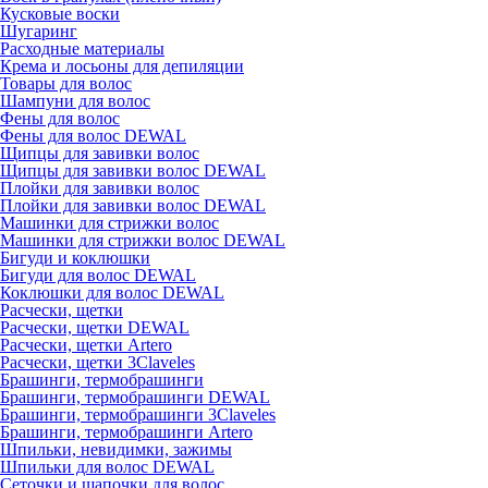
Кусковые воски
Шугаринг
Расходные материалы
Крема и лосьоны для депиляции
Товары для волос
Шампуни для волос
Фены для волос
Фены для волос DEWAL
Щипцы для завивки волос
Щипцы для завивки волос DEWAL
Плойки для завивки волос
Плойки для завивки волос DEWAL
Машинки для стрижки волос
Машинки для стрижки волос DEWAL
Бигуди и коклюшки
Бигуди для волос DEWAL
Коклюшки для волос DEWAL
Расчески, щетки
Расчески, щетки DEWAL
Расчески, щетки Artero
Расчески, щетки 3Claveles
Брашинги, термобрашинги
Брашинги, термобрашинги DEWAL
Брашинги, термобрашинги 3Claveles
Брашинги, термобрашинги Artero
Шпильки, невидимки, зажимы
Шпильки для волос DEWAL
Сеточки и шапочки для волос