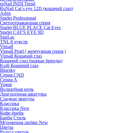
ruNail INDI Trend
RuNail Cat`s eye 12D (кошачий глаз)
Arbix
Starlet Professional
Светоотражающая серия
Starlet BLUE PLACE Cat Eyes
Starlet CAT'S EYE 9D
StarLac
TNL 8 чувств
Vinsall
Vinsall Pearl ( жемчужная серия )
Vinsall Кошачий глаз
Кошачий глаз (разные бренды)
Kodi Кошачий глаз
Bluesky
Серия CND
Серия А
Vogue
Волшебная ночь
Драгоценная шкатулка
Сладкие минуты
Классика
Классика New
Кофе-брейк
Барби Стиль
Мгновения любви New
Цветы
Радуга цветов